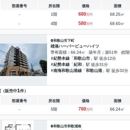
部屋番号
所在階
価格
面積
680
-
1階
68.25㎡
万円
580
-
4階
68.60㎡
万円
和歌山市
下町
雄湊ハーバービューハイツ
専有面積
66.24㎡
築年月
築51年
総階
紀勢本線
「
和歌山市
」駅 徒歩12分
紀勢本線
「
紀和
」駅 徒歩31分
南海和歌山港線
「
和歌山港
」駅 徒歩32分
1
買（販売中
件）
部屋番号
所在階
価格
面積
780
-
5階
66.24㎡
万円
和歌山市
和歌浦南