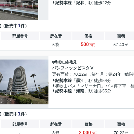
紀勢本線
「
紀和
」駅 徒歩22分
1
買（販売中
件）
部屋番号
所在階
価格
面積
500
-
5階
57.40㎡
万円
和歌山市
毛見
パシフィックビスタⅤ
専有面積
70.22㎡
築年月
築24年
総階
紀勢本線
「
黒江
」駅 徒歩54分
和歌山バス「マリーナ口」バス停下車 徒
紀勢本線
「
海南
」駅 徒歩55分
1
買（販売中
件）
部屋番号
所在階
価格
面積
2,000
-
3階
70.22㎡
万円