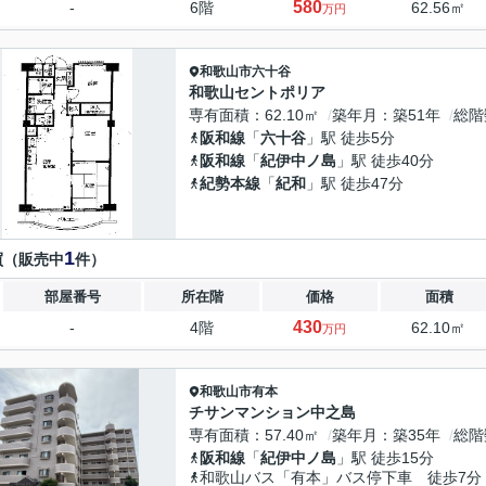
580
-
6階
62.56㎡
万円
和歌山市
六十谷
和歌山セントポリア
専有面積
62.10㎡
築年月
築51年
総階
阪和線
「
六十谷
」駅 徒歩5分
阪和線
「
紀伊中ノ島
」駅 徒歩40分
紀勢本線
「
紀和
」駅 徒歩47分
1
買（販売中
件）
部屋番号
所在階
価格
面積
430
-
4階
62.10㎡
万円
和歌山市
有本
チサンマンション中之島
専有面積
57.40㎡
築年月
築35年
総階
阪和線
「
紀伊中ノ島
」駅 徒歩15分
和歌山バス「有本」バス停下車 徒歩7分