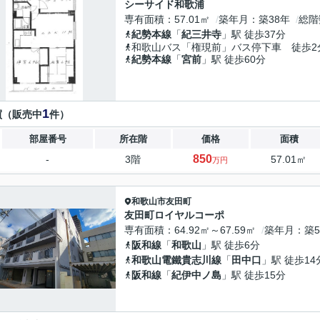
シーサイド和歌浦
専有面積
57.01㎡
築年月
築38年
総階
紀勢本線
「
紀三井寺
」駅 徒歩37分
和歌山バス「権現前」バス停下車 徒歩2
紀勢本線
「
宮前
」駅 徒歩60分
1
買（販売中
件）
部屋番号
所在階
価格
面積
850
-
3階
57.01㎡
万円
和歌山市
友田町
友田町ロイヤルコーポ
専有面積
64.92㎡～67.59㎡
築年月
築5
阪和線
「
和歌山
」駅 徒歩6分
和歌山電鐵貴志川線
「
田中口
」駅 徒歩14
阪和線
「
紀伊中ノ島
」駅 徒歩15分