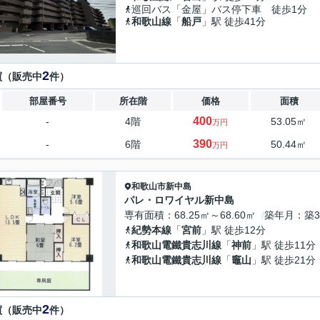
巡回バス「金屋」バス停下車 徒歩1分
和歌山線
「
船戸
」駅 徒歩41分
2
買（販売中
件）
部屋番号
所在階
価格
面積
400
-
4階
53.05㎡
万円
390
-
6階
50.44㎡
万円
和歌山市
新中島
パレ・ロワイヤル新中島
専有面積
68.25㎡～68.60㎡
築年月
築3
紀勢本線
「
宮前
」駅 徒歩12分
和歌山電鐵貴志川線
「
神前
」駅 徒歩11分
和歌山電鐵貴志川線
「
竈山
」駅 徒歩21分
2
買（販売中
件）