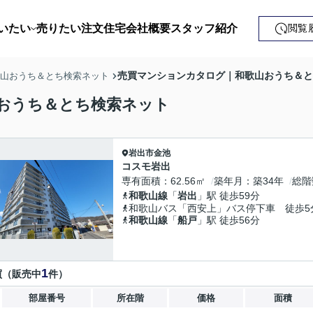
いたい
売りたい
注文住宅
会社概要
スタッフ紹介
閲覧
戸建て
売買マンションカタログ｜和歌山おうち＆と
歌山おうち＆とち検索ネット
土地
おうち＆とち検索ネット
ンション
岩出市
金池
益・事業用
コスモ岩出
専有面積
62.56㎡
築年月
築34年
総階
和歌山線
「
岩出
」駅 徒歩59分
和歌山バス「西安上」バス停下車 徒歩5
和歌山線
「
船戸
」駅 徒歩56分
1
買（販売中
件）
部屋番号
所在階
価格
面積