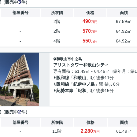
3
買（販売中
件）
部屋番号
所在階
価格
面積
490
-
2階
67.59㎡
万円
570
-
2階
64.92㎡
万円
550
-
4階
64.92㎡
万円
和歌山市
中之島
アリストタワー和歌山シティ
専有面積
61.49㎡～64.46㎡
築年月
築1
阪和線
「
和歌山
」駅 徒歩11分
阪和線
「
紀伊中ノ島
」駅 徒歩8分
紀勢本線
「
紀和
」駅 徒歩15分
2
買（販売中
件）
部屋番号
所在階
価格
面積
2,280
-
11階
61.49㎡
万円