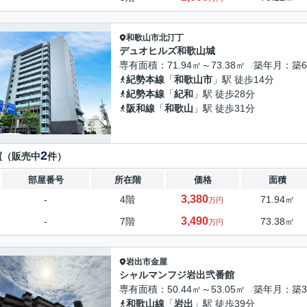
和歌山市
北汀丁
デュオヒルズ和歌山城
専有面積
71.94㎡～73.38㎡
築年月
築
紀勢本線
「
和歌山市
」駅 徒歩14分
紀勢本線
「
紀和
」駅 徒歩28分
阪和線
「
和歌山
」駅 徒歩31分
2
買（販売中
件）
部屋番号
所在階
価格
面積
3,380
-
4階
71.94㎡
万円
3,490
-
7階
73.38㎡
万円
岩出市
金屋
シャルマンフジ岩出弐番館
専有面積
50.44㎡～53.05㎡
築年月
築3
和歌山線
「
岩出
」駅 徒歩39分