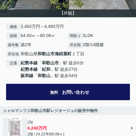
【外観】
3,450万円～4,480万円
価格
64.50㎡～80.08㎡
3LDK
面積
間取り
築2年
2階/14階建
築年数
所在階
和歌山県
和歌山市
湊紺屋町
１丁目
所在地
紀勢本線
「
和歌山市
」駅 徒歩5分
交通
紀勢本線
「
紀和
」駅 徒歩27分
阪和線
「
和歌山
」駅 徒歩34分
お問い合わせ
無料
シャルマンフジ和歌山市駅レジタージュの販売中物件
2階
4,240万円
2階 / 24.22坪(80.08㎡)