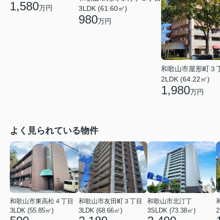
1,580
万円
3LDK (61.60㎡)
980
万円
和歌山市屋形町３
2LDK (64.22㎡)
1,980
万円
よく見られている物件
和歌山市東高松４丁目
和歌山市友田町３丁目
和歌山市北汀丁
3LDK (55.85㎡)
3LDK (68.66㎡)
3SLDK (73.38㎡)
2