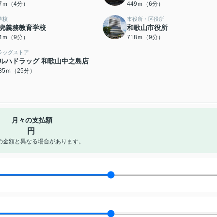
87ｍ（4分）
449ｍ（6分）
学校
市役所・区役所
虎義務教育学校
和歌山市役所
54ｍ（9分）
718ｍ（9分）
ラッグストア
ルハドラッグ 和歌山中之島店
985ｍ（25分）
月々の支払額
円
の金額と異なる場合があります。