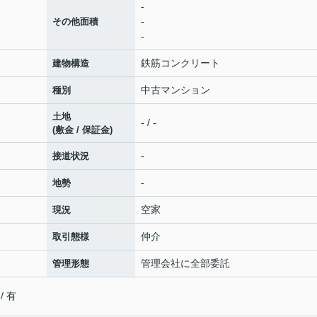
-
-
その他面積
-
鉄筋コンクリート
建物構造
中古マンション
種別
土地
- / -
(敷金 / 保証金)
-
接道状況
-
地勢
空家
現況
仲介
取引態様
管理会社に全部委託
管理形態
 有