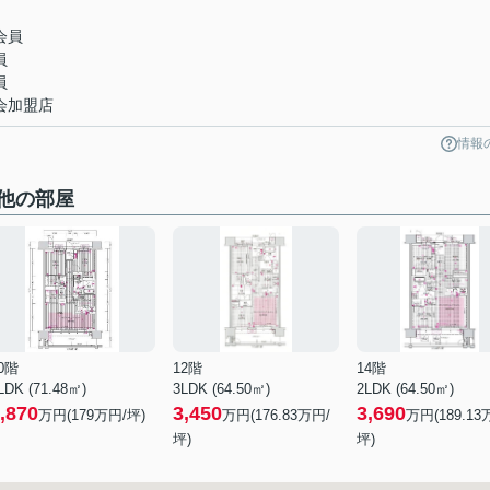
会員
員
員
会加盟店
情報
他の部屋
0階
12階
14階
LDK (71.48㎡)
3LDK (64.50㎡)
2LDK (64.50㎡)
,870
3,450
3,690
万円(
179
万円/坪)
万円(
176.83
万円/
万円(
189.13
坪)
坪)