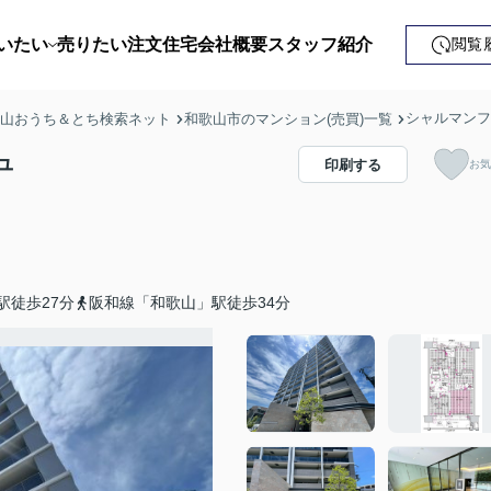
いたい
売りたい
注文住宅
会社概要
スタッフ紹介
閲覧
戸建て
シャルマンフ
歌山おうち＆とち検索ネット
和歌山市のマンション(売買)一覧
土地
ュ
印刷する
お気
ンション
益・事業用
駅徒歩27分
阪和線「和歌山」駅徒歩34分