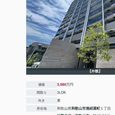
【外観】
3,980
万円
価格
3LDK
間取り
東
向き
和歌山県
和歌山市
湊紺屋町
１丁目
所在地