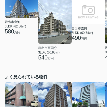
岩出市金池
3LDK (62.56㎡)
岩出市吉田
580
万円
3LDK (60.74㎡)
490
万円
岩出市西国分
3
3LDK (60.95㎡)
540
万円
よく見られている物件