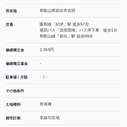
和歌山県
岩出市
吉田
所在地
阪和線
「
紀伊
」駅 徒歩57分
交通
巡回バス「吉田団地」バス停下車 徒歩1分
和歌山線
「
岩出
」駅 徒歩69分
2,353円
修繕積立金
-
修繕積立基金
- / -
駐車場 / 月額
その他条件
所有権
土地権利
非線引区域
都市計画