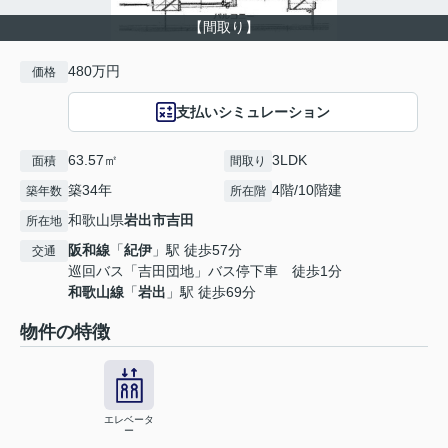
【間取り】
480万円
価格
支払いシミュレーション
63.57㎡
3LDK
面積
間取り
築34年
4階/10階建
築年数
所在階
和歌山県
岩出市
吉田
所在地
阪和線
「
紀伊
」駅 徒歩57分
交通
巡回バス「吉田団地」バス停下車 徒歩1分
和歌山線
「
岩出
」駅 徒歩69分
物件の特徴
エレベータ
ー