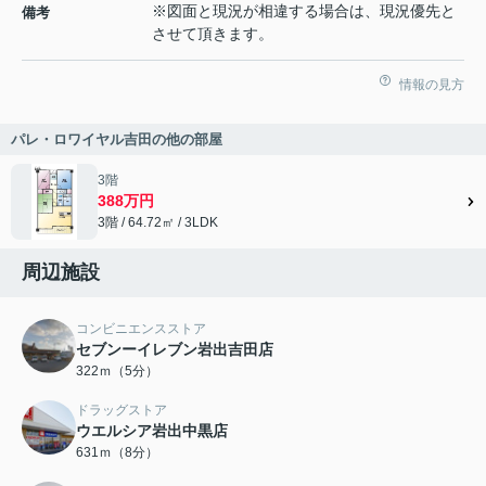
※図面と現況が相違する場合は、現況優先と
備考
させて頂きます。
情報の見方
パレ・ロワイヤル吉田の他の部屋
3階
388万円
3階 / 64.72㎡ / 3LDK
周辺施設
コンビニエンスストア
セブンーイレブン岩出吉田店
322ｍ（5分）
ドラッグストア
ウエルシア岩出中黒店
631ｍ（8分）