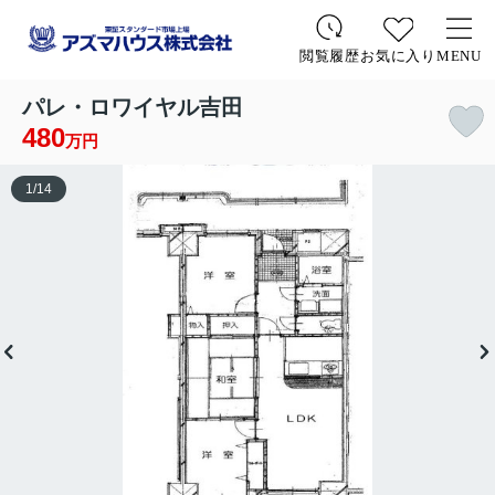
お気に入り
MENU
閲覧履歴
パレ・ロワイヤル吉田
480
万円
1
/
14