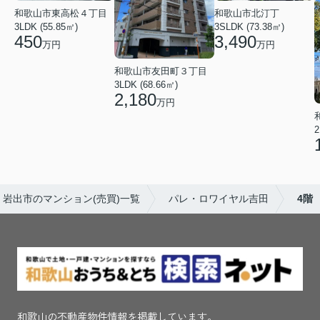
和歌山市東高松４丁目
和歌山市北汀丁
3LDK (55.85㎡)
3SLDK (73.38㎡)
450
3,490
万円
万円
和歌山市友田町３丁目
3LDK (68.66㎡)
2,180
万円
2
岩出市のマンション(売買)一覧
パレ・ロワイヤル吉田
4階
和歌山の不動産物件情報を掲載しています。