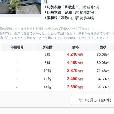
建
紀勢本線
「
和歌山市
」駅 徒歩5分
紀勢本線
「
紀和
」駅 徒歩27分
阪和線
「
和歌山
」駅 徒歩34分
様の希望にピッタリあるお家探しを全力でお手伝いさせて頂きます！
引の際に「西澤に任せて良かった」と言って頂けるよう、最初から最後までサポー
問に関してもどんな些細なことでも構いません！お気軽にお申し付けください！
部屋番号
所在階
価格
面積
4,240
-
2階
80.08㎡
万円
4,480
-
6階
80.08㎡
万円
3,870
-
10階
71.48㎡
万円
3,450
-
12階
64.50㎡
万円
3,690
-
14階
64.50㎡
万円
すべて見る（全6件）