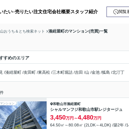
いたい
売りたい
注文住宅
会社概要
スタッフ紹介
閲覧
戸建て
湊紺屋町のマンション(売買)一覧
歌山おうち＆とち検索ネット
土地
ンション
すすめのエリア
益・事業用
見
/
湊紺屋町
/
友田町
/
東高松
/
三木町堀詰
/
吉田
/
山
/
金池
/
狐島
/
北汀丁
件
マンション
和歌山市
湊紺屋町
シャルマンフジ和歌山市駅レジタージュ
3,450
4,480
万円～
万円
64.50㎡～80.08㎡ (2LDK～4LDK) /築2年 /