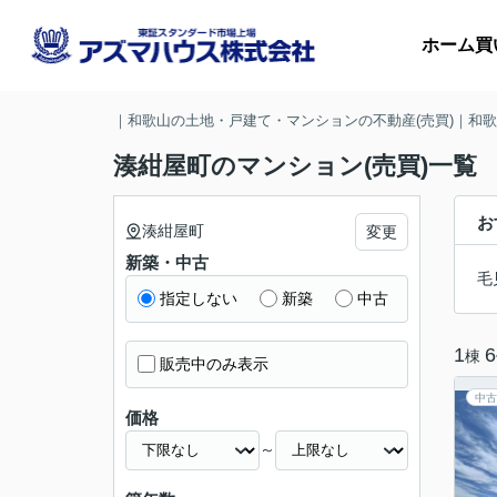
ホーム
買
｜和歌山の土地・戸建て・マンションの不動産(売買)｜和
湊紺屋町のマンション(売買)一覧
マ
お
湊紺屋町
変更
新築・中古
収
毛
指定しない
新築
中古
1
6
棟
販売中のみ表示
中古
価格
～