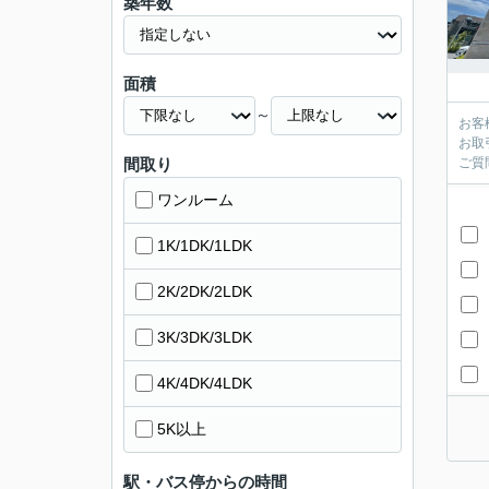
築年数
面積
～
お客
お取
間取り
ご質
ワンルーム
1K/1DK/1LDK
2K/2DK/2LDK
3K/3DK/3LDK
4K/4DK/4LDK
5K以上
駅・バス停からの時間