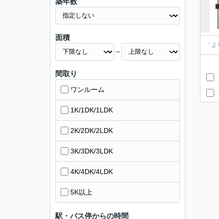
築年数
面積
「よ
～
間取り
ワンルーム
1K/1DK/1LDK
2K/2DK/2LDK
3K/3DK/3LDK
4K/4DK/4LDK
5K以上
駅・バス停からの時間