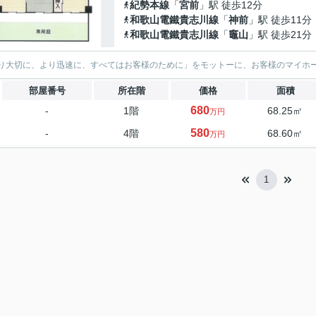
紀勢本線
「
宮前
」駅 徒歩12分
和歌山電鐵貴志川線
「
神前
」駅 徒歩11分
和歌山電鐵貴志川線
「
竈山
」駅 徒歩21分
り大切に、より迅速に、すべてはお客様のために」をモットーに、お客様のマイホ
部屋番号
所在階
価格
面積
680
-
1階
68.25㎡
万円
580
-
4階
68.60㎡
万円
1