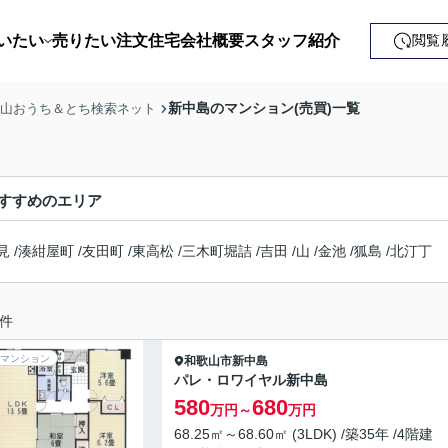
いたい
売りたい
注文住宅
会社概要
スタッフ紹介
閲覧
戸建て
新中島のマンション(売買)一覧
歌山おうち＆とち検索ネット
土地
ンション
すすめのエリア
益・事業用
見
/
湊紺屋町
/
友田町
/
東高松
/
三木町堀詰
/
吉田
/
山
/
金池
/
狐島
/
北汀丁
件
マンション
和歌山市
新中島
パレ・ロワイヤル新中島
580
680
万円～
万円
68.25㎡～68.60㎡ (3LDK) /築35年 /4階建