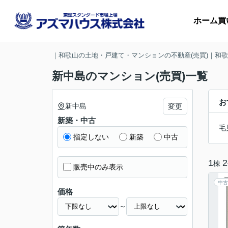
ホーム
買
｜和歌山の土地・戸建て・マンションの不動産(売買)｜和
新中島のマンション(売買)一覧
マ
お
新中島
変更
新築・中古
収
毛
指定しない
新築
中古
1
2
棟
販売中のみ表示
中古
価格
～