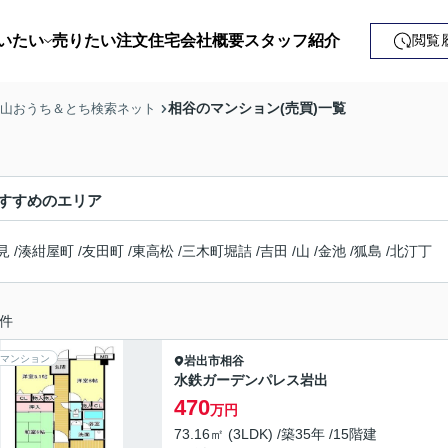
いたい
売りたい
注文住宅
会社概要
スタッフ紹介
閲覧
戸建て
相谷のマンション(売買)一覧
歌山おうち＆とち検索ネット
土地
ンション
すすめのエリア
益・事業用
見
/
湊紺屋町
/
友田町
/
東高松
/
三木町堀詰
/
吉田
/
山
/
金池
/
狐島
/
北汀丁
件
マンション
岩出市
相谷
水鉄ガーデンパレス岩出
470
万円
73.16㎡ (3LDK) /築35年 /15階建