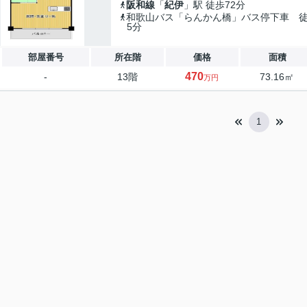
阪和線
「
紀伊
」駅 徒歩72分
和歌山バス「らんかん橋」バス停下車 
5分
部屋番号
所在階
価格
面積
470
-
13階
73.16㎡
万円
1