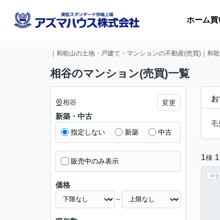
ホーム
買
｜和歌山の土地・戸建て・マンションの不動産(売買)｜和
相谷のマンション(売買)一覧
マ
お
相谷
変更
新築・中古
収
毛
指定しない
新築
中古
1
1
棟
販売中のみ表示
中古
価格
～