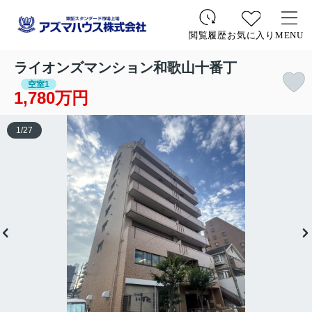
お気に入り
MENU
閲覧履歴
ライオンズマンション和歌山十番丁
空室1
1,780万円
1
/
27