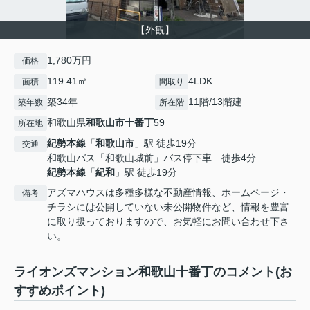
【外観】
1,780万円
価格
119.41㎡
4LDK
面積
間取り
築34年
11階/13階建
築年数
所在階
和歌山県
和歌山市
十番丁
59
所在地
紀勢本線
「
和歌山市
」駅 徒歩19分
交通
和歌山バス「和歌山城前」バス停下車 徒歩4分
紀勢本線
「
紀和
」駅 徒歩19分
アズマハウスは多種多様な不動産情報、ホームページ・
備考
チラシには公開していない未公開物件など、情報を豊富
に取り扱っておりますので、お気軽にお問い合わせ下さ
い。
ライオンズマンション和歌山十番丁のコメント(お
すすめポイント)