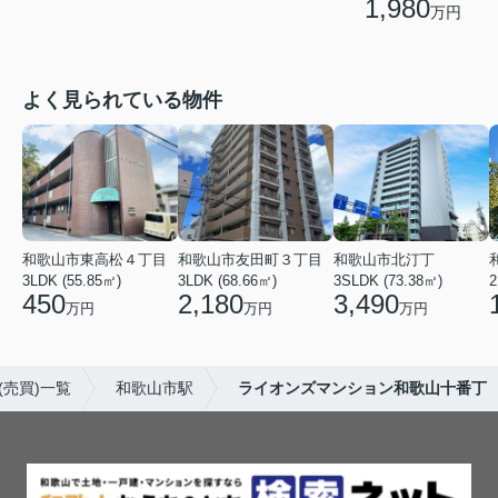
1,980
万円
よく見られている物件
和歌山市東高松４丁目
和歌山市友田町３丁目
和歌山市北汀丁
3LDK (55.85㎡)
3LDK (68.66㎡)
3SLDK (73.38㎡)
2
450
2,180
3,490
万円
万円
万円
売買)一覧
和歌山市駅
ライオンズマンション和歌山十番丁