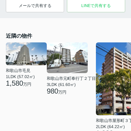
メールで共有する
LINEで共有する
近隣の物件
和歌山市毛見
1LDK (57.02㎡)
和歌山市元町奉行丁２丁目
1,580
万円
3LDK (61.60㎡)
980
万円
和歌山市屋形町３
2LDK (64.22㎡)