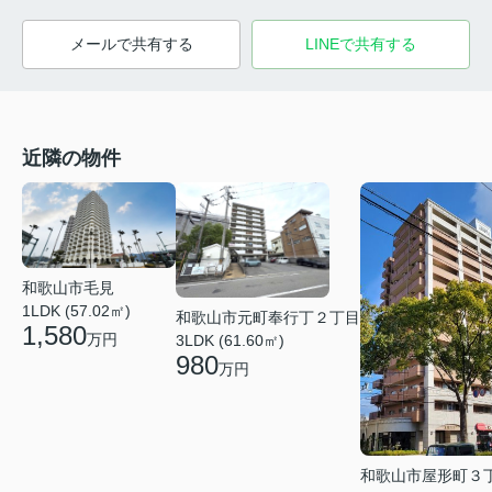
メールで共有する
LINEで共有する
近隣の物件
和歌山市毛見
1LDK (57.02㎡)
和歌山市元町奉行丁２丁目
1,580
万円
3LDK (61.60㎡)
980
万円
和歌山市屋形町３