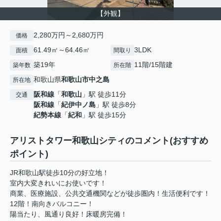
【外観】
2,280万円～2,680万円
価格
61.49㎡～64.46㎡
3LDK
面積
間取り
築19年
11階/15階建
築年数
所在階
和歌山県
和歌山市
中之島
所在地
阪和線
「
和歌山
」駅 徒歩11分
交通
阪和線
「
紀伊中ノ島
」駅 徒歩8分
紀勢本線
「
紀和
」駅 徒歩15分
アリストタワー和歌山シティのコメント(おすすめ
ポイント)
JR和歌山駅徒歩10分の好立地！
室内大変きれいにお使いです！
商業、医療施設、公共交通機関などが徒歩圏内！生活便利です！
12階！南向きバルコニー！
陽当たり、風通り良好！床暖房完備！