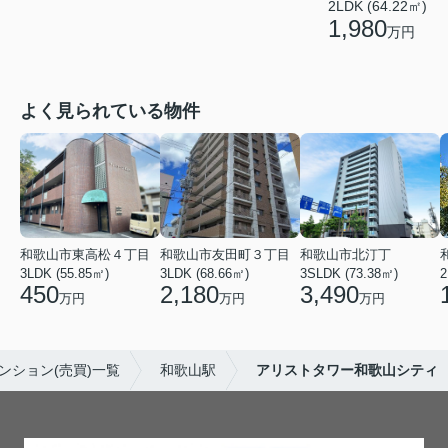
2LDK (64.22㎡)
1,980
万円
よく見られている物件
和歌山市東高松４丁目
和歌山市友田町３丁目
和歌山市北汀丁
3LDK (55.85㎡)
3LDK (68.66㎡)
3SLDK (73.38㎡)
2
450
2,180
3,490
万円
万円
万円
ンション(売買)一覧
和歌山駅
アリストタワー和歌山シティ