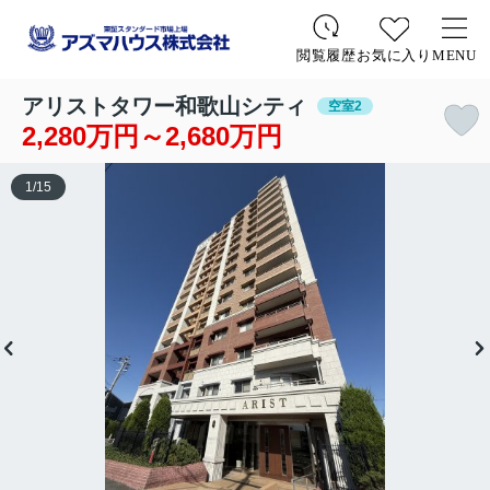
お気に入り
MENU
閲覧履歴
アリストタワー和歌山シティ
空室2
2,280万円～2,680万円
1
/
15