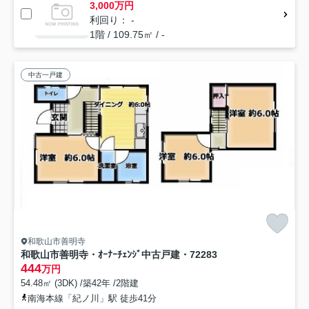
3,000万円
利回り： -
1階 / 109.75㎡ / -
中古一戸建
和歌山市善明寺
和歌山市善明寺・ｵｰﾅｰﾁｪﾝｼﾞ中古戸建・72283
444
万円
54.48㎡ (3DK) /築42年 /2階建
南海本線「紀ノ川」駅 徒歩41分