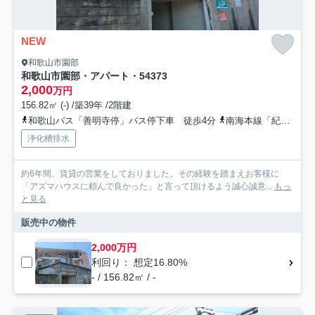
NEW
和歌山市園部
和歌山市園部・アパート・54373
2,000
万円
156.82㎡ (-) /築39年 /2階建
和歌山バス「善明寺停」バス停下車 徒歩4分
南海本線「紀ノ川」駅 徒歩38分
浄化槽排水
約6年間、賃貸の営業をしておりました。その経験を踏まえお客様に
「アズマハウスに頼んで良かった」と言って頂けるよう誠心誠意...
もっ
と見る
販売中の物件
2,000万円
利回り： 想定16.80%
- / 156.82㎡ / -