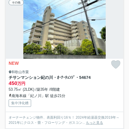
その他
NEW
和歌山市粟
チサンマンション紀の川・ｵｰﾅｰﾁｪﾝｼﾞ・54674
450
万円
53.75㎡ (2LDK) /築35年 /8階建
南海本線「紀ノ川」駅 徒歩21分
集中浄化槽
オーナーチェンジ物件、表面利回り16％！ 2024年給湯器交換2019年～
2021年にクロス・畳・フローリング・ガスコン...
もっと見る