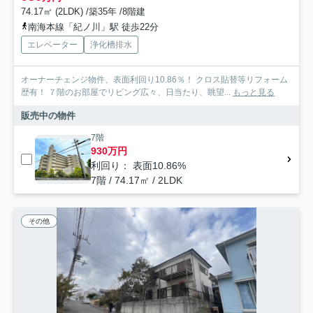
74.17㎡ (2LDK) /築35年 /8階建
南海本線「紀ノ川」駅 徒歩22分
エレベーター
浄化槽排水
オーナーチェンジ物件、表面利回り10.86％！ クロス貼替等リフォーム
歴有！ ７階のお部屋でリビング広々、日当たり、眺望...
もっと見る
販売中の物件
7階
930万円
利回り： 表面10.86%
7階 / 74.17㎡ / 2LDK
その他