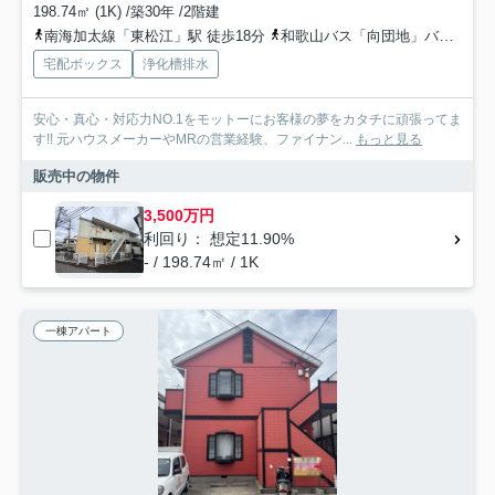
198.74㎡ (1K) /築30年 /2階建
南海加太線「東松江」駅 徒歩18分
和歌山バス「向団地」バス停下車 徒歩4分
宅配ボックス
浄化槽排水
安心・真心・対応力NO.1をモットーにお客様の夢をカタチに頑張ってま
す!! 元ハウスメーカーやMRの営業経験、ファイナン...
もっと見る
販売中の物件
3,500万円
利回り： 想定11.90%
- / 198.74㎡ / 1K
一棟アパート