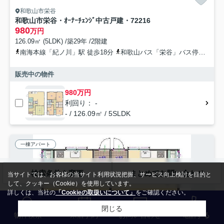
和歌山市栄谷
和歌山市栄谷・ｵｰﾅｰﾁｪﾝｼﾞ中古戸建・72216
980
万円
126.09㎡ (5LDK) /築29年 /2階建
南海本線「紀ノ川」駅 徒歩18分
和歌山バス「栄谷」バス停下車 徒歩7分
販売中の物件
980万円
利回り： -
- / 126.09㎡ / 5SLDK
一棟アパート
検索条件を変更
まとめてお問い合わせ
当サイトでは、お客様の当サイト利用状況把握、サービス向上検討を目的と
して、クッキー（Cookie）を使用しています。
詳しくは、当社の
「Cookieの取扱いについて」
をご確認ください。
閉じる
物件検索
来店予約
お問い合わせ
電話する