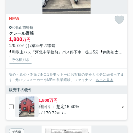
NEW
和歌山市野崎
クレール野崎
1,800
万円
170.72㎡ (-) /築35年 /2階建
和歌山バス「河北中学校前」バス停下車 徒歩5分
南海加太線「東松江」駅 徒歩22分
浄化槽排水
安心・真心・対応力NO.1をモットーにお客様の夢をカタチに頑張ってま
す!! 元ハウスメーカーやMRの営業経験、ファイナン...
もっと見る
販売中の物件
1,800万円
利回り： 想定15.40%
- / 170.72㎡ / -
その他