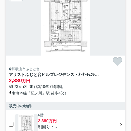
和歌山市ふじと台
アリストふじと台ヒルズレジデンス・ｵｰﾅｰﾁｪﾝｼﾞ・72301
2,380
万円
59.73㎡ (3LDK) /築10年 /14階建
南海本線「紀ノ川」駅 徒歩45分
販売中の物件
6階
2,380万円
利回り： -