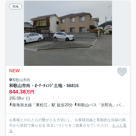
売地
NEW
和歌山市向
和歌山市向・ｵｰﾅｰﾁｪﾝｼﾞ土地・56815
844.38
万円
155.09㎡ (-)
南海加太線「東松江」駅 徒歩20分
和歌山バス「次郎丸」バス停下車 徒歩5分
お客様との心と心の繋がりを大切にし、お客様目線と客観的な目線の両
方から笑顔で暮らせる 住まいづくりをご提案させていただけ...
もっと見
る