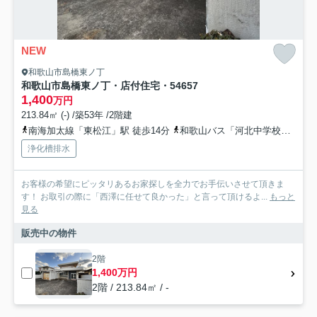
NEW
和歌山市島橋東ノ丁
和歌山市島橋東ノ丁・店付住宅・54657
1,400
万円
213.84㎡ (-) /築53年 /2階建
南海加太線「東松江」駅 徒歩14分
和歌山バス「河北中学校前」バス停下車 徒歩4分
浄化槽排水
お客様の希望にピッタリあるお家探しを全力でお手伝いさせて頂きま
す！ お取引の際に「西澤に任せて良かった」と言って頂けるよ...
もっと
見る
販売中の物件
2階
1,400万円
2階 / 213.84㎡ / -