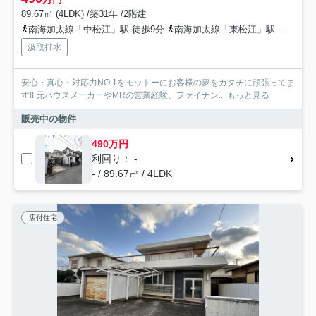
89.67㎡ (4LDK) /築31年 /2階建
南海加太線「中松江」駅 徒歩9分
南海加太線「東松江」駅 徒歩14分
汲取排水
安心・真心・対応力NO.1をモットーにお客様の夢をカタチに頑張ってま
す!! 元ハウスメーカーやMRの営業経験、ファイナン...
もっと見る
販売中の物件
490万円
利回り： -
- / 89.67㎡ / 4LDK
店付住宅