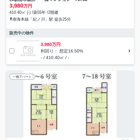
3,980
万円
410.40㎡ (-) /築55年 /2階建
南海本線「紀ノ川」駅 徒歩25分
販売中の物件
3,980万円
利回り： 想定16.50%
- / 410.40㎡ / -
一棟アパート