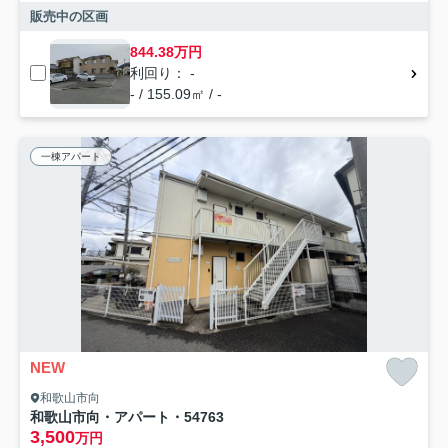
販売中の区画
844.38万円
利回り： -
- / 155.09㎡ / -
一棟アパート
NEW
和歌山市向
和歌山市向・アパート・54763
3,500
万円