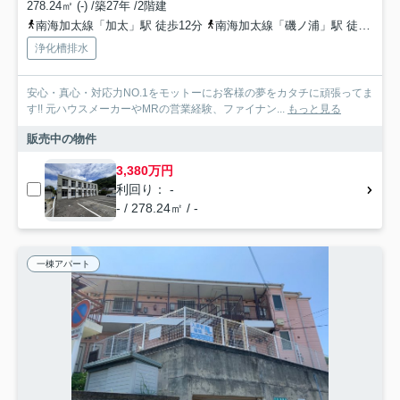
278.24㎡ (-) /築27年 /2階建
南海加太線「加太」駅 徒歩12分
南海加太線「磯ノ浦」駅 徒歩47分
浄化槽排水
安心・真心・対応力NO.1をモットーにお客様の夢をカタチに頑張ってま
す!! 元ハウスメーカーやMRの営業経験、ファイナン...
もっと見る
販売中の物件
3,380万円
利回り： -
- / 278.24㎡ / -
一棟アパート