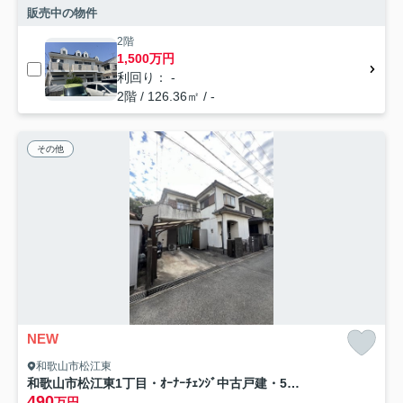
販売中の物件
2階
1,500万円
利回り： -
2階 / 126.36㎡ / -
その他
NEW
和歌山市松江東
和歌山市松江東1丁目・ｵｰﾅｰﾁｪﾝｼﾞ中古戸建・54532
490
万円