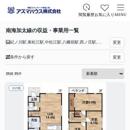
お気に入り
MENU
閲覧履歴
南海加太線の収益・事業用一覧
紀ノ川駅,東松江駅,中松江駅,八幡前駅,西ノ庄駅,二里ヶ浜駅,磯ノ浦駅,加太駅
変更
条件から探す
変更
35
棟
35
件
その他