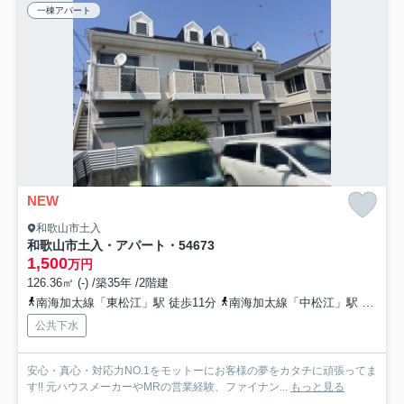
一棟アパート
NEW
和歌山市土入
和歌山市土入・アパート・54673
1,500
万円
126.36㎡ (-) /築35年 /2階建
南海加太線「東松江」駅 徒歩11分
南海加太線「中松江」駅 徒歩16分
公共下水
安心・真心・対応力NO.1をモットーにお客様の夢をカタチに頑張ってま
す!! 元ハウスメーカーやMRの営業経験、ファイナン...
もっと見る