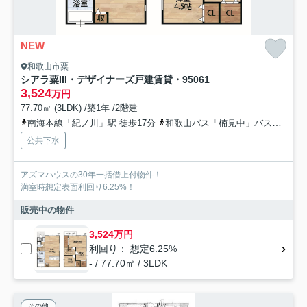
NEW
和歌山市粟
シアラ粟III・デザイナーズ戸建賃貸・95061
3,524
万円
77.70㎡ (3LDK) /築1年 /2階建
南海本線「紀ノ川」駅 徒歩17分
和歌山バス「楠見中」バス停下車 徒歩3分
公共下水
アズマハウスの30年一括借上付物件！
満室時想定表面利回り6.25%！
販売中の物件
3,524万円
利回り： 想定6.25%
- / 77.70㎡ / 3LDK
その他