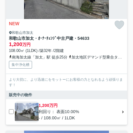
NEW
和歌山市加太
和歌山市加太・ｵｰﾅｰﾁｪﾝｼﾞ中古戸建・54633
1,200
万円
108.00㎡ (1LDK) /築32年 /2階建
南海加太線「加太」駅 徒歩25分
加太地区デマンド型乗合タクシー「サニータウン自治会館」バス停下車 徒歩3分
集中浄化槽
より大切に、より迅速にをモットーにお客様の力となれるよう頑張りま
す！
販売中の物件
1,200万円
利回り： 表面10.00%
- / 108.00㎡ / 1LDK