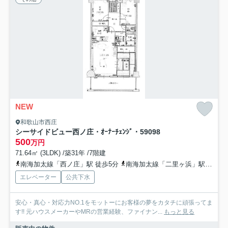
NEW
和歌山市西庄
シーサイドビュー西ノ庄・ｵｰﾅｰﾁｪﾝｼﾞ・59098
500
万円
71.64㎡ (3LDK) /築31年 /7階建
南海加太線「西ノ庄」駅 徒歩5分
南海加太線「二里ヶ浜」駅 徒歩9分
エレベーター
公共下水
安心・真心・対応力NO.1をモットーにお客様の夢をカタチに頑張ってま
す!! 元ハウスメーカーやMRの営業経験、ファイナン...
もっと見る