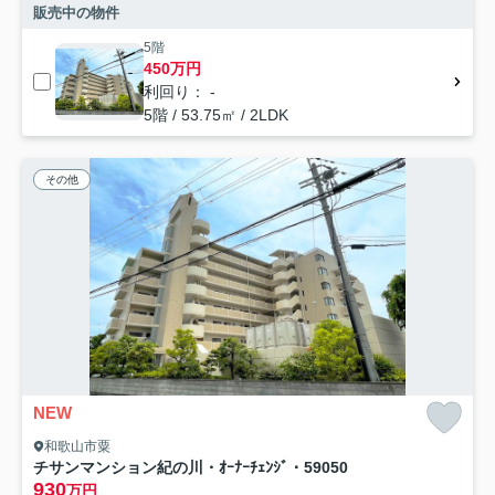
販売中の物件
5階
450万円
利回り： -
5階 / 53.75㎡ / 2LDK
その他
NEW
和歌山市粟
チサンマンション紀の川・ｵｰﾅｰﾁｪﾝｼﾞ・59050
930
万円