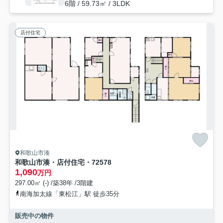
6階 / 59.73㎡ / 3LDK
店付住宅
和歌山市湊
和歌山市湊・店付住宅・72578
1,090
万円
297.00㎡ (-) /築38年 /3階建
南海加太線「東松江」駅 徒歩35分
販売中の物件