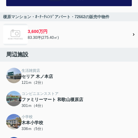
榎原マンション・ｵｰﾅｰﾁｪﾝｼﾞアパート・72662の販売中物件
3,600万円
83.30坪(275.40㎡)
周辺施設
生活雑貨店
セリア 木ノ本店
121ｍ（2分）
コンビニエンスストア
ファミリーマート 和歌山榎原店
301ｍ（4分）
小学校
木本小学校
336ｍ（5分）