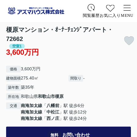
お気に入り
MENU
閲覧履歴
榎原マンション・ｵｰﾅｰﾁｪﾝｼﾞアパート・
72662
空室1
3,600万円
3,600万円
価格
275.40㎡
-
建物面積
間取り
築35年
築年数
和歌山県
和歌山市
榎原
所在地
南海加太線
「
八幡前
」駅 徒歩6分
交通
南海加太線
「
中松江
」駅 徒歩12分
南海加太線
「
西ノ庄
」駅 徒歩24分
お問い合わせ
無料