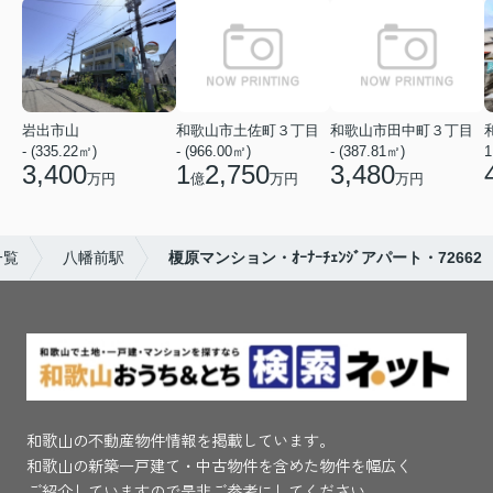
岩出市山
和歌山市土佐町３丁目
和歌山市田中町３丁目
- (335.22㎡)
- (966.00㎡)
- (387.81㎡)
1
3,400
1
2,750
3,480
万円
億
万円
万円
一覧
八幡前駅
榎原マンション・ｵｰﾅｰﾁｪﾝｼﾞアパート・72662
和歌山の不動産物件情報を掲載しています。
和歌山の新築一戸建て・中古物件を含めた物件を幅広く
ご紹介していますので是非ご参考にしてください。