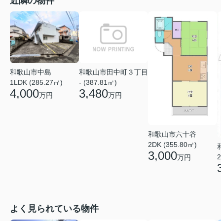
近隣の物件
和歌山市中島
和歌山市田中町３丁目
1LDK (285.27㎡)
- (387.81㎡)
4,000
3,480
万円
万円
和歌山市六十谷
2DK (355.80㎡)
3,000
2
万円
よく見られている物件