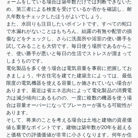
ォームをしている場合は築年数だけでは判断できないた
め、第三者による検査を受けているか否かを確認し、耐
久年数をチェックしたほうがよいでしょう。
また、水回りも注目したいポイントです。すべての蛇口
で水漏れがないことはもちろん、結露の有無や配管の損
傷などをチェックし、さらに洗面所や浴室の使い勝手を
試してみることも大切です。毎日使う場所であるからこ
そ、使い勝手が悪いと毎日の生活でストレスが溜まって
しまうものです。
電化製品を多く使う場合は電気容量を事前に把握してお
きましょう。中古住宅を建てた建築主によっては、最低
限度の電気機器を使える容量しか施されていない場合が
あります。最近は省エネ志向によって電化製品の消費電
力は減少傾向にあるものの、一度に複数の機器を使う場
合は容量オーバーになってブレーカーが落ちる可能性が
あります。
そして、将来のことを考える場合は土地と建物の資産価
値も重要なポイントです。建物は築年数が
20
年を超える
と価格での評価価値が非常に小さくなります。何年か住