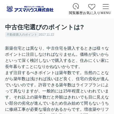
お気に入り
MENU
閲覧履歴
中古住宅選びのポイントは?
不動産購入のポイント
2017.11.22
新築住宅とは異なり、中古住宅を購入するときは様々な
ポイントに注目しなければなりません。価格が安いから
といって深く検討しないで購入すると、住みにくい家に
長年暮らすことになりかねないからです。
まず注目するべきポイントは築年数です。当然のことな
がら築年数は浅ければ浅いほど良く、住宅の劣化が進ん
でいないのです。許容できる築年数はライフプランによ
って異なりますが、一般的には
15
年程度といわれていま
す。それ以上の築年数だと外観はきれいでも目に見えな
い部分の劣化が進んでいるため住み始めて間もないうち
に修繕工事が必要な場合があるからです。増改築やリフ