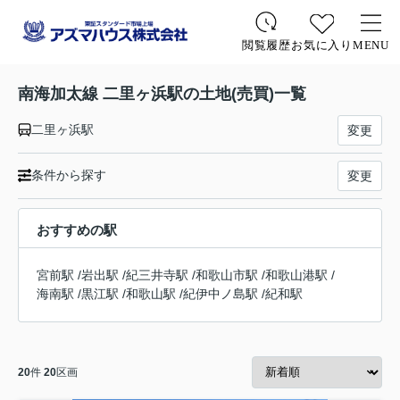
お気に入り
MENU
閲覧履歴
南海加太線 二里ヶ浜駅の土地(売買)一覧
二里ヶ浜駅
変更
条件から探す
変更
おすすめの駅
宮前駅
/
岩出駅
/
紀三井寺駅
/
和歌山市駅
/
和歌山港駅
/
海南駅
/
黒江駅
/
和歌山駅
/
紀伊中ノ島駅
/
紀和駅
20
件
20
区画