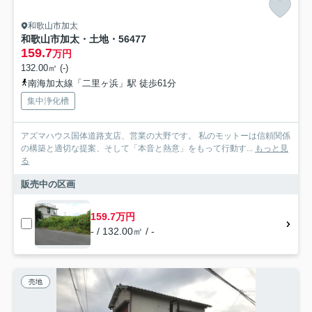
和歌山市加太
和歌山市加太・土地・56477
159.7
万円
132.00㎡ (-)
南海加太線「二里ヶ浜」駅 徒歩61分
集中浄化槽
アズマハウス国体道路支店、営業の大野です。 私のモットーは信頼関係
の構築と適切な提案、そして「本音と熱意」をもって行動す...
もっと見
る
販売中の区画
159.7万円
- / 132.00㎡ / -
売地