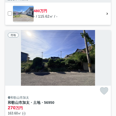
480万円
- / 115.62㎡ / -
売地
和歌山市加太
和歌山市加太・土地・56950
270
万円
163.60㎡ (-)