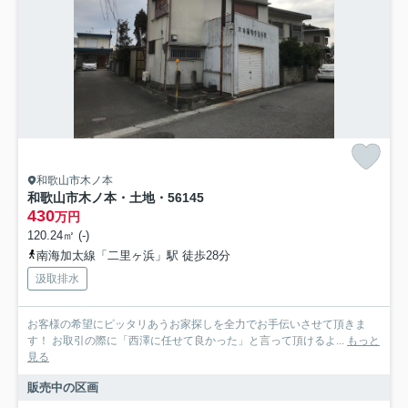
和歌山市木ノ本
和歌山市木ノ本・土地・56145
430
万円
120.24㎡ (-)
南海加太線「二里ヶ浜」駅 徒歩28分
汲取排水
お客様の希望にピッタリあうお家探しを全力でお手伝いさせて頂きま
す！ お取引の際に「西澤に任せて良かった」と言って頂けるよ...
もっと
見る
販売中の区画