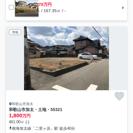
70万円
- / 167.35㎡ / -
売地
和歌山市加太
和歌山市加太・土地・55321
1,800
万円
461.00㎡ (-)
南海加太線「二里ヶ浜」駅 徒歩40分