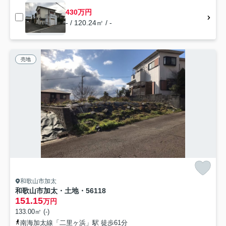
430万円
- / 120.24㎡ / -
売地
和歌山市加太
和歌山市加太・土地・56118
151.15
万円
133.00㎡ (-)
南海加太線「二里ヶ浜」駅 徒歩61分