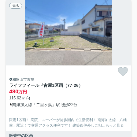
売地
和歌山市古屋
ライフフィールド古屋1区画（77-26）
480
万円
115.62㎡ (-)
南海加太線「二里ヶ浜」駅 徒歩22分
限定1区画！ 病院、スーパーが徒歩圏内で生活便利！ 南海加太線「八幡
前」駅近くで交通アクセス便利です！ 建築条件外しご相...
もっと見る
販売中の区画