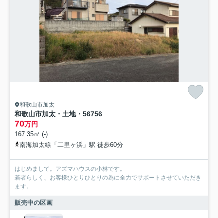
和歌山市加太
和歌山市加太・土地・56756
70
万円
167.35㎡ (-)
南海加太線「二里ヶ浜」駅 徒歩60分
はじめまして。アズマハウスの小林です。
若者らしく、お客様ひとりひとりの為に全力でサポートさせていただき
ます。
販売中の区画