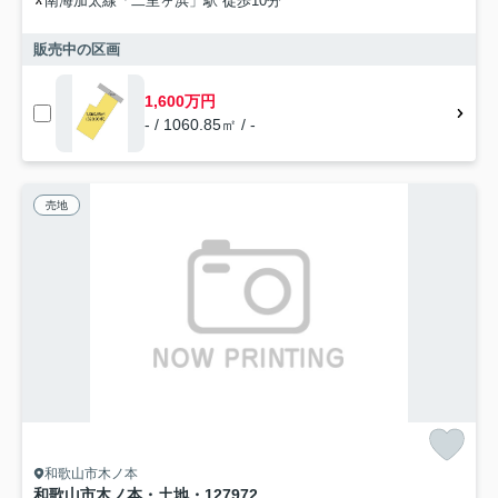
南海加太線「二里ヶ浜」駅 徒歩10分
販売中の区画
1,600万円
- / 1060.85㎡ / -
売地
和歌山市木ノ本
和歌山市木ノ本・土地・127972