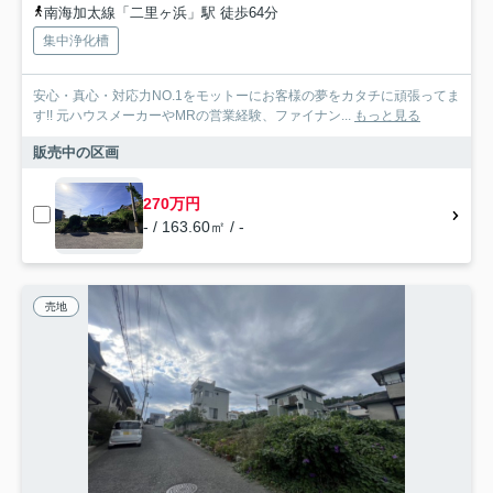
南海加太線「二里ヶ浜」駅 徒歩64分
集中浄化槽
安心・真心・対応力NO.1をモットーにお客様の夢をカタチに頑張ってま
す!! 元ハウスメーカーやMRの営業経験、ファイナン...
もっと見る
販売中の区画
270万円
- / 163.60㎡ / -
売地