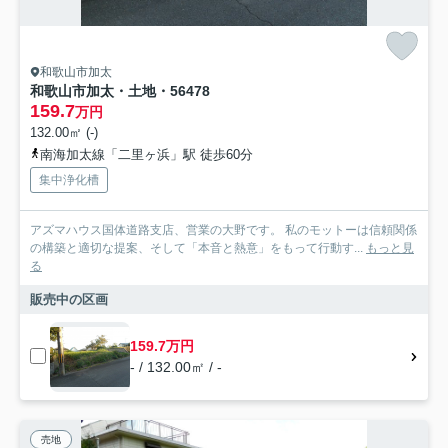
和歌山市加太
和歌山市加太・土地・56478
159.7
万円
132.00㎡ (-)
南海加太線「二里ヶ浜」駅 徒歩60分
集中浄化槽
アズマハウス国体道路支店、営業の大野です。 私のモットーは信頼関係
の構築と適切な提案、そして「本音と熱意」をもって行動す...
もっと見
る
販売中の区画
159.7万円
- / 132.00㎡ / -
売地