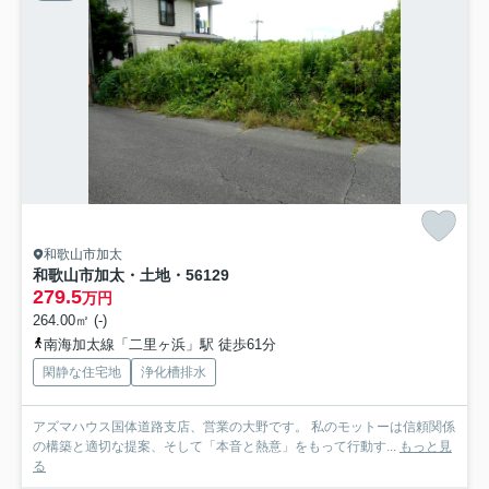
和歌山市加太
和歌山市加太・土地・56129
279.5
万円
264.00㎡ (-)
南海加太線「二里ヶ浜」駅 徒歩61分
閑静な住宅地
浄化槽排水
アズマハウス国体道路支店、営業の大野です。 私のモットーは信頼関係
の構築と適切な提案、そして「本音と熱意」をもって行動す...
もっと見
る