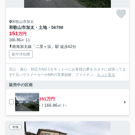
和歌山市加太
和歌山市加太・土地・56798
151
万円
166.86㎡ (-)
南海加太線「二里ヶ浜」駅 徒歩62分
集中浄化槽
安心・真心・対応力NO.1をモットーにお客様の夢をカタチに頑張ってま
す!! 元ハウスメーカーやMRの営業経験、ファイナン...
もっと見る
販売中の区画
151万円
- / 166.86㎡ / -
売地