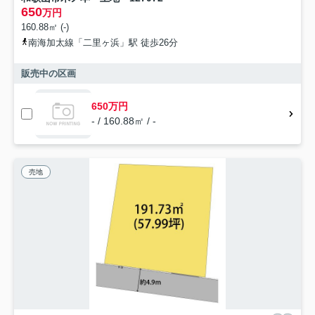
650
万円
160.88㎡ (-)
南海加太線「二里ヶ浜」駅 徒歩26分
販売中の区画
650万円
- / 160.88㎡ / -
売地