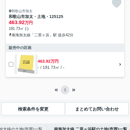
和歌山市加太
和歌山市加太・土地・125125
463.92
万円
191.73㎡ (-)
南海加太線「二里ヶ浜」駅 徒歩42分
販売中の区画
463.92万円
- / 191.73㎡ / -
1
検索条件を変更
まとめてお問い合わせ
加太線の土地(売買)一覧
南海加太線 二里ヶ浜駅の土地(売買)一覧