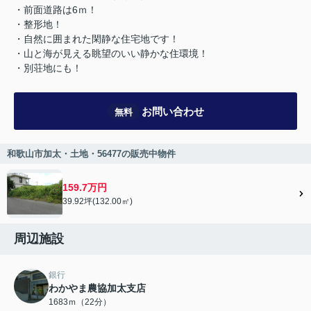
・前面道路は6ｍ！
・整形地！
・自然に囲まれた閑静な住宅地です！
・山と海が見える眺望のいい静かな住環境！
・別荘地にも！
お問い合わせ
無料
和歌山市加太・土地・56477の販売中物件
159.7万円
39.92坪(132.00㎡)
周辺施設
銀行
わかやま農協加太支店
1683ｍ（22分）