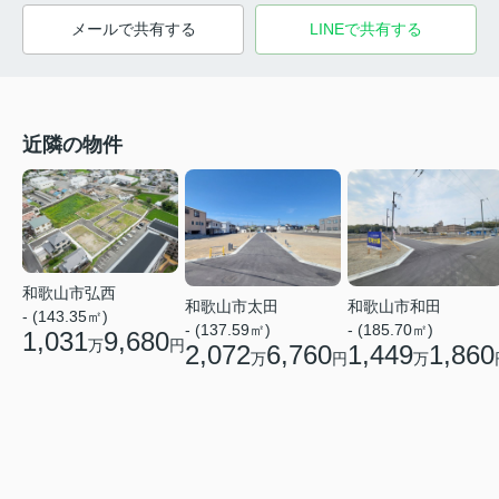
メールで共有する
LINEで共有する
近隣の物件
和歌山市弘西
和歌山市太田
和歌山市和田
- (143.35㎡)
- (137.59㎡)
- (185.70㎡)
1,031
9,680
万
円
2,072
6,760
1,449
1,860
万
円
万