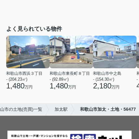
よく見られている物件
和歌山市西浜３丁目
和歌山市東長町８丁目
和歌山市中之島
- (204.23㎡)
- (92.89㎡)
- (154.30㎡)
-
1,480
1,480
2,180
万円
万円
万円
山市の土地(売買)一覧
加太駅
和歌山市加太・土地・56477