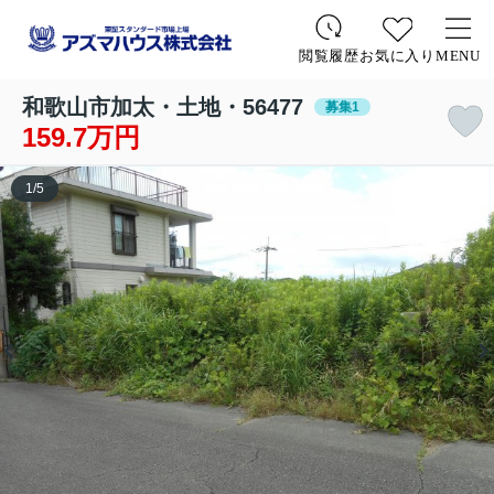
お気に入り
MENU
閲覧履歴
和歌山市加太・土地・56477
募集1
159.7万円
1
/
5