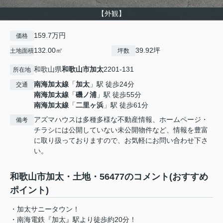
【外観】
159.7万円
価格
132.00㎡
39.92坪
土地面積
坪数
和歌山県
和歌山市
加太
2201-131
所在地
南海加太線
「
加太
」駅 徒歩24分
交通
南海加太線
「
磯ノ浦
」駅 徒歩55分
南海加太線
「
二里ヶ浜
」駅 徒歩61分
アズマハウスは多種多様な不動産情報、ホームページ・
備考
チラシには公開していない未公開物件など、情報を豊富
に取り扱っておりますので、お気軽にお問い合わせ下さ
い。
和歌山市加太・土地・56477のコメント(おすすめ
ポイント)
・加太サニータウン！
・南海電鉄『加太』駅より徒歩約20分！