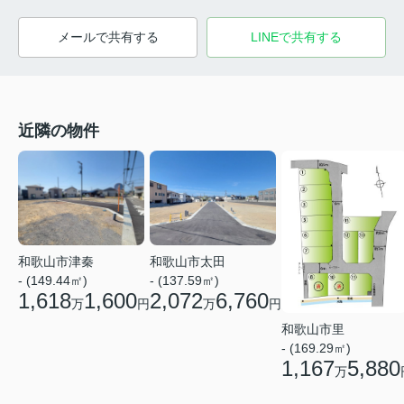
メールで共有する
LINEで共有する
近隣の物件
和歌山市津秦
和歌山市太田
- (149.44㎡)
- (137.59㎡)
1,618
1,600
2,072
6,760
万
円
万
円
和歌山市里
- (169.29㎡)
1,167
5,880
万