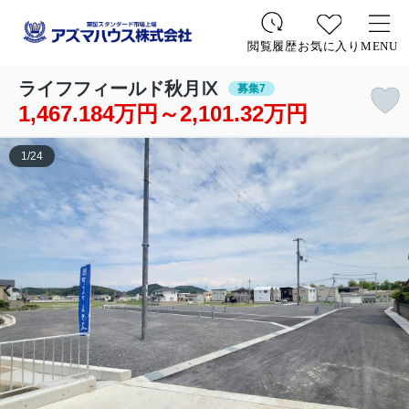
お気に入り
MENU
閲覧履歴
ライフフィールド秋月Ⅸ
募集7
1,467.184万円～2,101.32万円
1
/
24