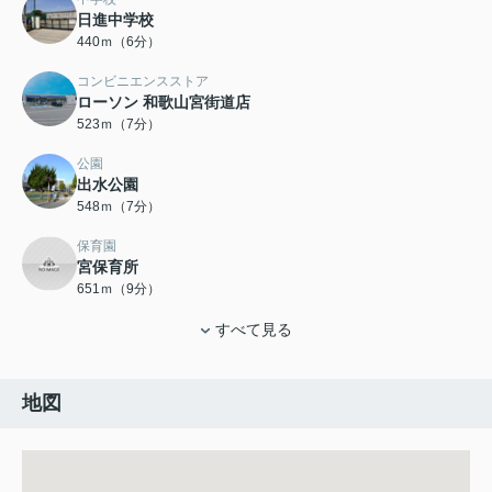
日進中学校
440ｍ（6分）
コンビニエンスストア
ローソン 和歌山宮街道店
523ｍ（7分）
公園
出水公園
548ｍ（7分）
保育園
宮保育所
651ｍ（9分）
すべて見る
地図