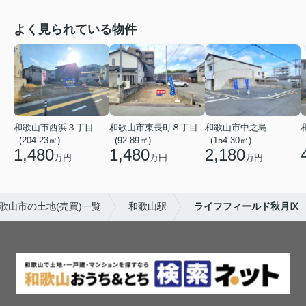
よく見られている物件
和歌山市西浜３丁目
和歌山市東長町８丁目
和歌山市中之島
- (204.23㎡)
- (92.89㎡)
- (154.30㎡)
-
1,480
1,480
2,180
万円
万円
万円
歌山市の土地(売買)一覧
和歌山駅
ライフフィールド秋月Ⅸ