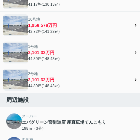
41.17坪(136.13㎡)
10号地
1,956.576万円
42.72坪(141.23㎡)
1号地
2,101.32万円
44.89坪(148.43㎡)
2号地
2,101.32万円
44.89坪(148.43㎡)
周辺施設
スーパー
エバグリーン宮街道店 産直広場てんこもり
198ｍ（3分）
中学校