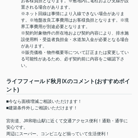
お客様負担となります。※敷地内に電柱および支線が設
置される場合があります。
※ネット回線は事情により入線できない場合がありま
す。※地盤改良工事費用はお客様負担となります。※境
界工事費用が別途必要となります。
※契約対象物件の所在地および契約内容により、排水施
設使用料・受益者負担金・水道加入金が必要となる場合
があります。
※販売価格・物件概要等について訂正または変更してい
る可能性があるため、必ず契約前に内容をご確認下さ
い。
ライフフィールド秋月Ⅸのコメント(おすすめポイ
ント)
■今なら面積増減ご相談いただけます！
■建築条件外しご相談いただけます！
宮街道、JR和歌山駅に近くて交通アクセス便利！通勤・通学に
安心です。
周辺にスーパー、コンビニなど揃っていて生活便利！