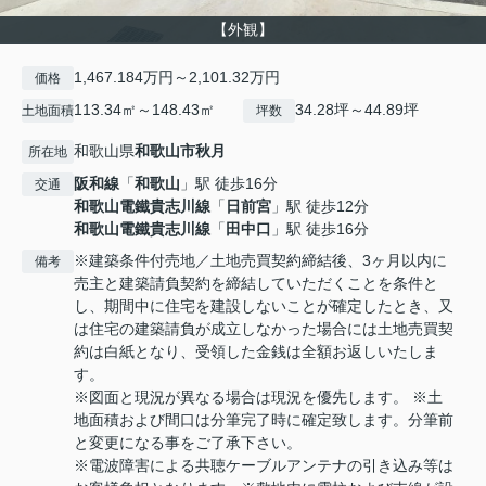
【外観】
1,467.184万円～2,101.32万円
価格
113.34㎡～148.43㎡
34.28坪～44.89坪
土地面積
坪数
和歌山県
和歌山市
秋月
所在地
阪和線
「
和歌山
」駅 徒歩16分
交通
和歌山電鐵貴志川線
「
日前宮
」駅 徒歩12分
和歌山電鐵貴志川線
「
田中口
」駅 徒歩16分
※建築条件付売地／土地売買契約締結後、3ヶ月以内に
備考
売主と建築請負契約を締結していただくことを条件と
し、期間中に住宅を建設しないことが確定したとき、又
は住宅の建築請負が成立しなかった場合には土地売買契
約は白紙となり、受領した金銭は全額お返しいたしま
す。
※図面と現況が異なる場合は現況を優先します。 ※土
地面積および間口は分筆完了時に確定致します。分筆前
と変更になる事をご了承下さい。
※電波障害による共聴ケーブルアンテナの引き込み等は