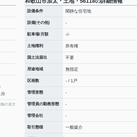
和歌山市加太・土地・56118の詳細情報
設備条件
閑静な住宅地
設備(その他)
-
駐車場/月額
-/-
土地権利
所有権
国土法届出
不要
用途地域
無指定
区画数
- / 1戸
分
管理形態
-
1分
管理員の勤務形態
-
情報の見方
管理会社
-
取引態様
一般媒介