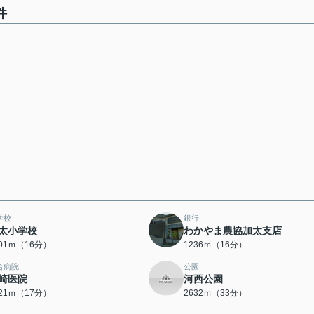
件
学校
銀行
太小学校
わかやま農協加太支店
201ｍ（16分）
1236ｍ（16分）
合病院
公園
崎医院
河西公園
321ｍ（17分）
2632ｍ（33分）