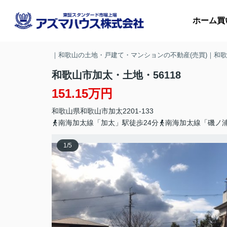
ホーム
買
｜和歌山の土地・戸建て・マンションの不動産(売買)｜和
和歌山市加太・土地・56118
151.15万円
マ
和歌山県
和歌山市
加太
2201-133
収
南海加太線「加太」駅徒歩24分
南海加太線「磯ノ浦
1
/
5