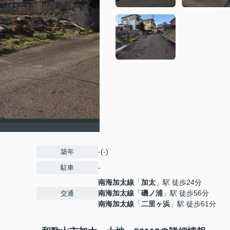
-(-)
築年
-
駐車
南海加太線
「
加太
」駅 徒歩24分
南海加太線
「
磯ノ浦
」駅 徒歩56分
交通
南海加太線
「
二里ヶ浜
」駅 徒歩61分