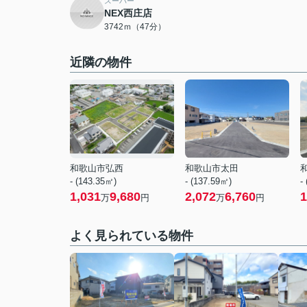
スーパー
NEX西庄店
3742ｍ（47分）
近隣の物件
和歌山市弘西
和歌山市太田
- (143.35㎡)
- (137.59㎡)
-
1,031
9,680
2,072
6,760
1
万
円
万
円
よく見られている物件