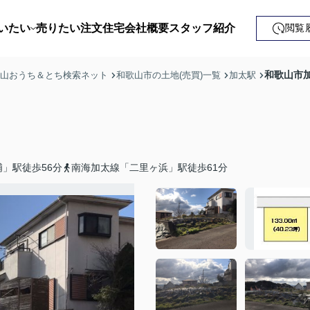
いたい
売りたい
注文住宅
会社概要
スタッフ紹介
閲覧
戸建て
和歌山市加
歌山おうち＆とち検索ネット
和歌山市の土地(売買)一覧
加太駅
土地
ンション
益・事業用
」駅徒歩56分
南海加太線「二里ヶ浜」駅徒歩61分