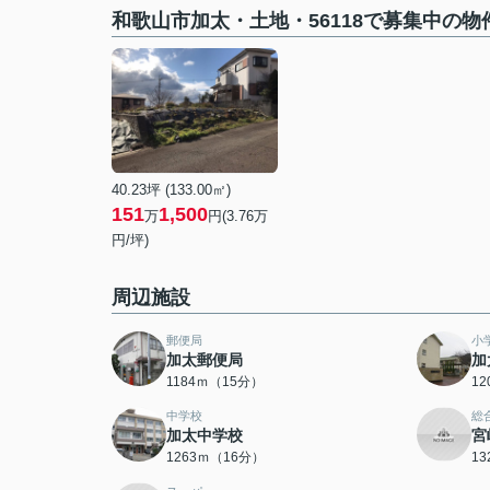
和歌山市加太・土地・56118で募集中の物
40.23坪 (133.00㎡)
151
1,500
万
円(3.76万
円/坪)
周辺施設
郵便局
小
加太郵便局
加
1184ｍ（15分）
1
中学校
総
加太中学校
宮
1263ｍ（16分）
1