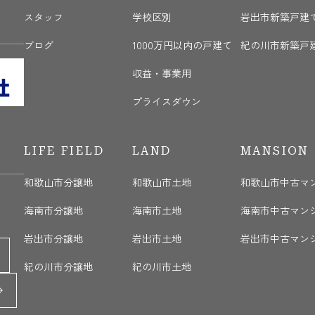
く
スタッフ
学校区別
岩出市新築戸建
ブログ
1000万円以内の戸建て
紀の川市新築戸
収益・事業用
プライスダウン
LIFE FIELD
LAND
MANSION
和歌山市分譲地
和歌山市土地
和歌山市中古マ
海南市分譲地
海南市土地
海南市中古マン
岩出市分譲地
岩出市土地
岩出市中古マン
紀の川市分譲地
紀の川市土地