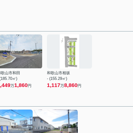
和歌山市和田
和歌山市相坂
 (185.70㎡)
- (155.29㎡)
,449
1,860
1,117
8,860
万
円
万
円