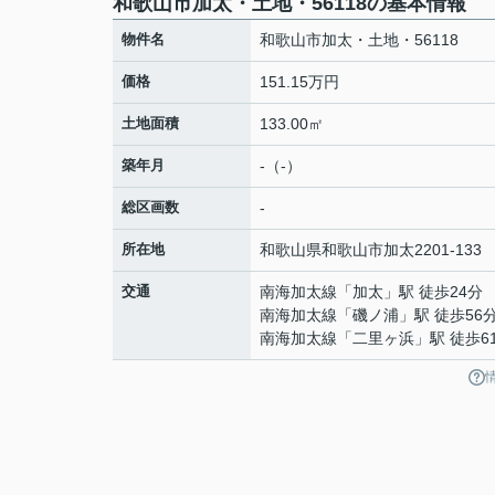
和歌山市加太・土地・56118の基本情報
物件名
和歌山市加太・土地・56118
価格
151.15万円
土地面積
133.00㎡
築年月
-（-）
総区画数
-
所在地
和歌山県
和歌山市
加太
2201-133
交通
南海加太線
「
加太
」駅 徒歩24分
南海加太線
「
磯ノ浦
」駅 徒歩56
南海加太線
「
二里ヶ浜
」駅 徒歩6