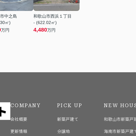
市中之島
和歌山市西浜１丁目
.30㎡)
- (622.02㎡)
0
4,480
万円
万円
COMPANY
PICK UP
NEW HOU
会社概要
新築戸建て
和歌山市新築戸
更新情報
分譲地
海南市新築戸建