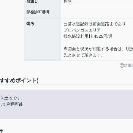
引渡し
相談
開発許可番号
-
備考
公営水道記録は前面道路まであり
プロパンガスエリア
排水施設利用料 4525円/月
※図面と現況が相違する場合は、現
先とさせて頂きます。
情報
おすすめポイント)
向き土地です。
して利用可能
件