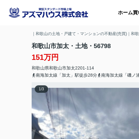
ホーム
買
｜和歌山の土地・戸建て・マンションの不動産(売買)｜和
和歌山市加太・土地・56798
151万円
マ
和歌山県
和歌山市
加太
2201-114
収
南海加太線「加太」駅徒歩28分
南海加太線「磯ノ浦
1
/
3