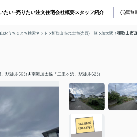
いたい
売りたい
注文住宅
会社概要
スタッフ紹介
閲覧
戸建て
和歌山市加
歌山おうち＆とち検索ネット
和歌山市の土地(売買)一覧
加太駅
土地
ンション
益・事業用
」駅徒歩56分
南海加太線「二里ヶ浜」駅徒歩62分