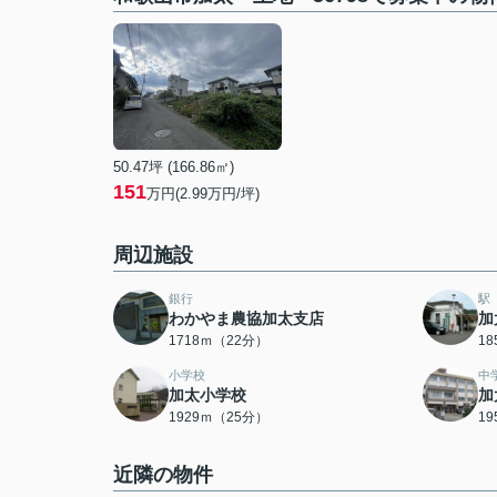
50.47坪 (166.86㎡)
151
万円(2.99万円/坪)
周辺施設
銀行
駅
わかやま農協加太支店
加
1718ｍ（22分）
1
小学校
中
加太小学校
加
1929ｍ（25分）
1
近隣の物件