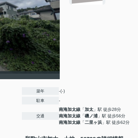
-(-)
築年
-
駐車
南海加太線
「
加太
」駅 徒歩28分
南海加太線
「
磯ノ浦
」駅 徒歩56分
交通
南海加太線
「
二里ヶ浜
」駅 徒歩62分