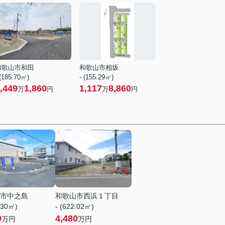
和歌山市和田
和歌山市相坂
 (185.70㎡)
- (155.29㎡)
,449
1,860
1,117
8,860
万
円
万
円
市中之島
和歌山市西浜１丁目
.30㎡)
- (622.02㎡)
0
4,480
万円
万円