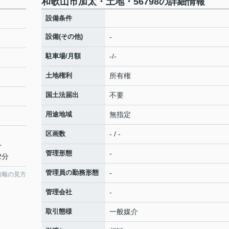
和歌山市加太・土地・56798の詳細情報
設備条件
設備(その他)
-
駐車場/月額
-/-
土地権利
所有権
国土法届出
不要
用途地域
無指定
区画数
- / -
分
管理形態
-
2分
管理員の勤務形態
-
情報の見方
管理会社
-
取引態様
一般媒介