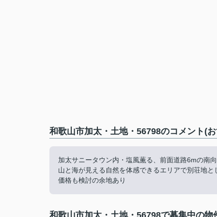
和歌山市加太・土地・56798のコメント(
加太サニータウン内・塩風薫る、前面道路6mの南
山と海が見える自然を体感できるエリアで別荘地と
価格も検討の余地あり
和歌山市加太・土地・56798で募集中の物