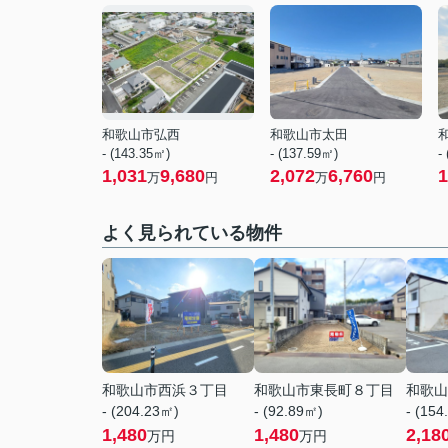
和歌山市弘西
和歌山市太田
- (143.35㎡)
- (137.59㎡)
-
1,031
9,680
2,072
6,760
1
万
円
万
円
よく見られている物件
和歌山市西浜３丁目
和歌山市東長町８丁目
和歌山
- (204.23㎡)
- (92.89㎡)
- (154
1,480
1,480
2,18
万円
万円