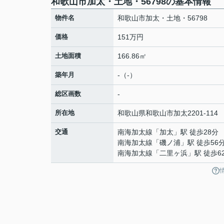
和歌山市加太・土地・56798の基本情報
物件名
和歌山市加太・土地・56798
価格
151万円
土地面積
166.86㎡
築年月
-（-）
総区画数
-
所在地
和歌山県
和歌山市
加太
2201-114
交通
南海加太線
「
加太
」駅 徒歩28分
南海加太線
「
磯ノ浦
」駅 徒歩56
南海加太線
「
二里ヶ浜
」駅 徒歩6