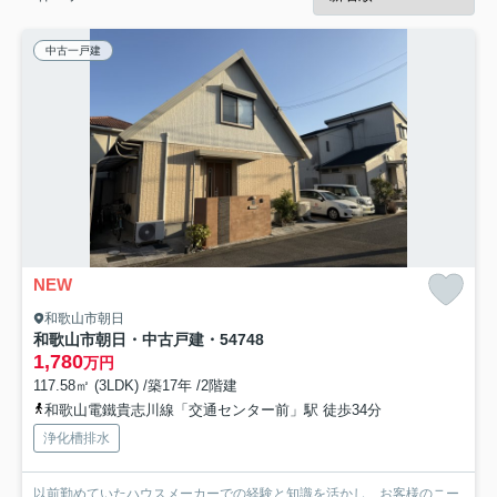
中古一戸建
NEW
和歌山市朝日
和歌山市朝日・中古戸建・54748
1,780
万円
117.58㎡ (3LDK) /築17年 /2階建
和歌山電鐵貴志川線「交通センター前」駅 徒歩34分
浄化槽排水
以前勤めていたハウスメーカーでの経験と知識を活かし、お客様のニー