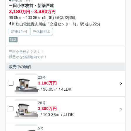
三田小学校前・新築戸建
3,180
3,480
万円～
万円
96.05㎡～100.36㎡ (4LDK) /新築 /2階建
和歌山電鐵貴志川線「交通センター前」駅 徒歩22分
駐車2台可
浄化槽排水
新築
三田小学校すぐ近く！
緑豊かな分譲地内です！
販売中の物件
23号
3,180万円
- / 96.05㎡ / 4LDK
26号
3,380万円
- / 100.36㎡ / 4LDK
5号