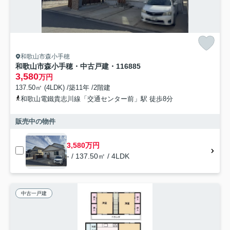
和歌山市森小手穂
和歌山市森小手穂・中古戸建・116885
3,580
万円
137.50㎡ (4LDK) /築11年 /2階建
和歌山電鐵貴志川線「交通センター前」駅 徒歩8分
販売中の物件
3,580万円
- / 137.50㎡ / 4LDK
中古一戸建