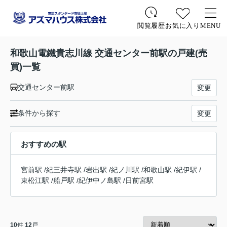
お気に入り
MENU
閲覧履歴
和歌山電鐵貴志川線 交通センター前駅の戸建(売
買)一覧
交通センター前駅
変更
条件から探す
変更
おすすめの駅
宮前駅
/
紀三井寺駅
/
岩出駅
/
紀ノ川駅
/
和歌山駅
/
紀伊駅
/
東松江駅
/
船戸駅
/
紀伊中ノ島駅
/
日前宮駅
10
件
12
戸