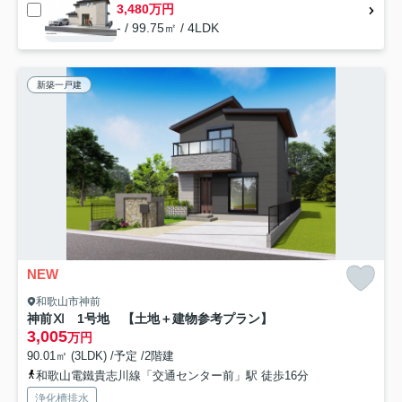
3,480万円
- / 99.75㎡ / 4LDK
新築一戸建
NEW
和歌山市神前
神前Ⅺ 1号地 【土地＋建物参考プラン】
3,005
万円
90.01㎡ (3LDK) /予定 /2階建
和歌山電鐵貴志川線「交通センター前」駅 徒歩16分
浄化槽排水