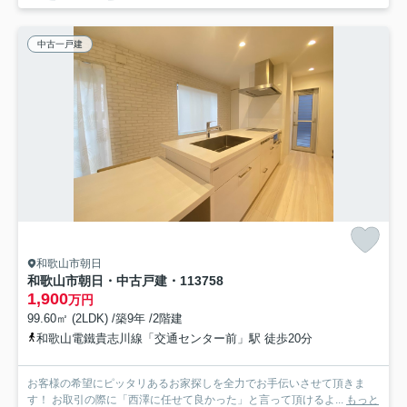
中古一戸建
和歌山市朝日
和歌山市朝日・中古戸建・113758
1,900
万円
99.60㎡ (2LDK) /築9年 /2階建
和歌山電鐵貴志川線「交通センター前」駅 徒歩20分
お客様の希望にピッタリあるお家探しを全力でお手伝いさせて頂きま
す！ お取引の際に「西澤に任せて良かった」と言って頂けるよ...
もっと