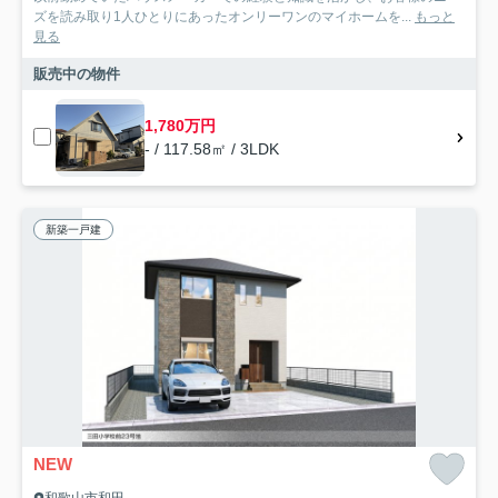
ズを読み取り1人ひとりにあったオンリーワンのマイホームを...
もっと
見る
販売中の物件
1,780万円
- / 117.58㎡ / 3LDK
新築一戸建
NEW
和歌山市和田