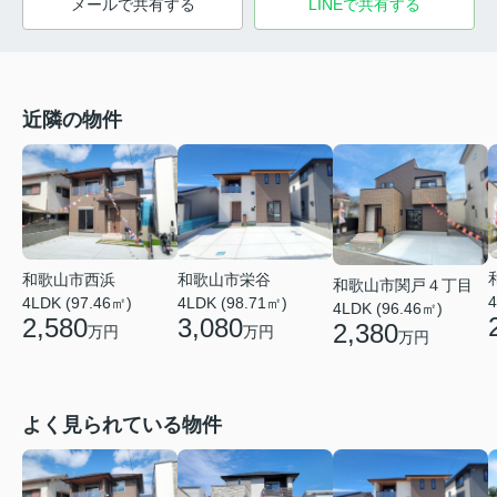
メールで共有する
LINEで共有する
近隣の物件
和歌山市栄谷
和歌山市西浜
和歌山市関戸４丁目
4
4LDK (98.71㎡)
4LDK (97.46㎡)
4LDK (96.46㎡)
3,080
2,580
2,380
万円
万円
万円
よく見られている物件