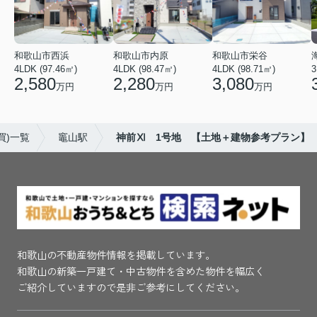
和歌山市西浜
和歌山市内原
和歌山市栄谷
4LDK (97.46㎡)
4LDK (98.47㎡)
4LDK (98.71㎡)
3
2,580
2,280
3,080
万円
万円
万円
買)一覧
竈山駅
神前Ⅺ 1号地 【土地＋建物参考プラン】
和歌山の不動産物件情報を掲載しています。
和歌山の新築一戸建て・中古物件を含めた物件を幅広く
ご紹介していますので是非ご参考にしてください。