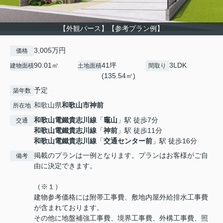
【外観パース】【参考プラン例】
3,005万円
価格
90.01㎡
41坪
3LDK
建物面積
土地面積
間取り
(135.54㎡)
予定
築年数
和歌山県
和歌山市
神前
所在地
和歌山電鐵貴志川線
「
竈山
」駅 徒歩7分
交通
和歌山電鐵貴志川線
「
神前
」駅 徒歩11分
和歌山電鐵貴志川線
「
交通センター前
」駅 徒歩16分
掲載のプランは一例となります。プランはお客様がご自
備考
由に決定できます。
（※１）
建物参考価格には附帯工事費、敷地内屋外給排水工事費
が含まれております。
その他に地盤補強工事費、境界工事費、外構工事費、照