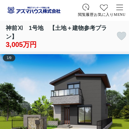
お気に入り
MENU
閲覧履歴
神前Ⅺ 1号地 【土地＋建物参考プラ
ン】
3,005万円
1
/
9