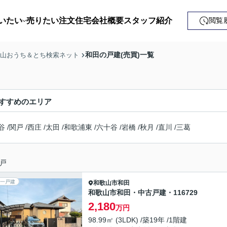
いたい
売りたい
注文住宅
会社概要
スタッフ紹介
閲覧
戸建て
和田の戸建(売買)一覧
歌山おうち＆とち検索ネット
土地
ンション
すすめのエリア
益・事業用
谷
/
関戸
/
西庄
/
太田
/
和歌浦東
/
六十谷
/
岩橋
/
秋月
/
直川
/
三葛
戸
一戸建
和歌山市
和田
和歌山市和田・中古戸建・116729
2,180
万円
98.99㎡ (3LDK) /築19年 /1階建