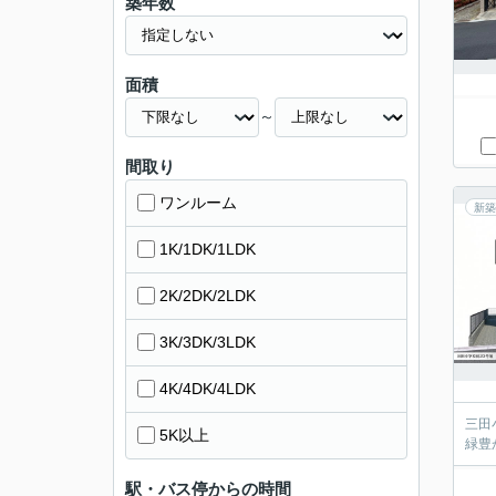
築年数
面積
～
間取り
ワンルーム
新築
1K/1DK/1LDK
2K/2DK/2LDK
3K/3DK/3LDK
4K/4DK/4LDK
三田
5K以上
緑豊
駅・バス停からの時間