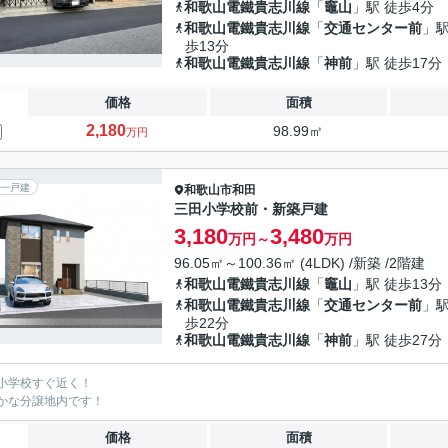
和歌山電鐵貴志川線
「
竈山
」駅 徒歩4分
和歌山電鐵貴志川線
「
交通センター前
」駅
歩13分
和歌山電鐵貴志川線
「
神前
」駅 徒歩17分
価格
面積
2,180
98.99㎡
万円
一戸建
和歌山市
和田
三田小学校前・新築戸建
3,180
3,480
万円～
万円
96.05㎡～100.36㎡ (4LDK) /新築 /2階建
和歌山電鐵貴志川線
「
竈山
」駅 徒歩13分
和歌山電鐵貴志川線
「
交通センター前
」駅
歩22分
和歌山電鐵貴志川線
「
神前
」駅 徒歩27分
小学校すぐ近く！
かな分譲地内です！
価格
面積