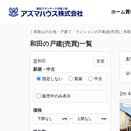
ホーム
買
｜和歌山の土地・戸建て・マンションの不動産(売買)｜和
和田の戸建(売買)一覧
マ
お
和田
変更
新築・中古
収
栄
指定しない
新築
中古
2
4
件
販売中のみ表示
中古
価格
～