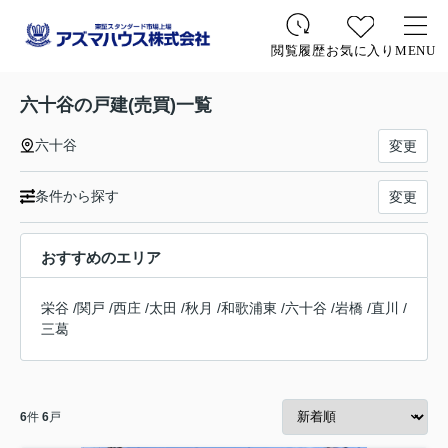
お気に入り
MENU
閲覧履歴
六十谷の戸建(売買)一覧
六十谷
変更
条件から探す
変更
おすすめのエリア
栄谷
/
関戸
/
西庄
/
太田
/
秋月
/
和歌浦東
/
六十谷
/
岩橋
/
直川
/
三葛
6
件
6
戸