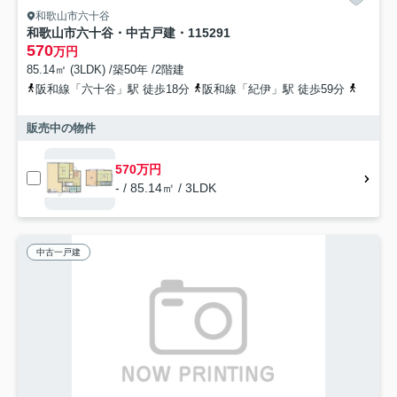
和歌山市六十谷
和歌山市六十谷・中古戸建・115291
570
万円
85.14㎡ (3LDK) /築50年 /2階建
阪和線「六十谷」駅 徒歩18分
阪和線「紀伊」駅 徒歩59分
阪和線
販売中の物件
570万円
- / 85.14㎡ / 3LDK
中古一戸建