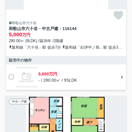
和歌山市六十谷
和歌山市六十谷・中古戸建・116144
5,000
万円
280.00㎡ (9LDK) /築26年 /2階建
阪和線「六十谷」駅 徒歩7分
阪和線「紀伊中ノ島」駅 徒歩37分
紀
販売中の物件
5,000万円
- / 280.00㎡ / 9SLDK
中古一戸建