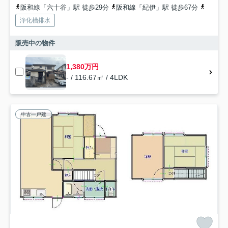
阪和線「六十谷」駅 徒歩29分
阪和線「紀伊」駅 徒歩67分
阪和線
浄化槽排水
販売中の物件
1,380万円
- / 116.67㎡ / 4LDK
中古一戸建