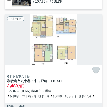
- / 107.86㎡ / 3SLDK
中古一戸建
和歌山市六十谷
和歌山市六十谷・中古戸建・116741
2,480
万円
199.87㎡ (4LDK) /築31年 /2階建
阪和線「六十谷」駅 徒歩8分
阪和線「紀伊」駅 徒歩57分
南海本線
販売中の物件