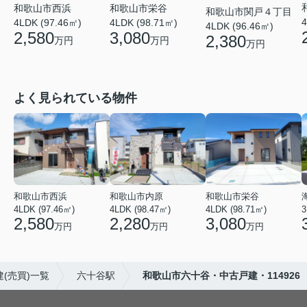
和歌山市栄谷
和歌山市西浜
和歌山市関戸４丁目
4
4LDK (98.71㎡)
4LDK (97.46㎡)
4LDK (96.46㎡)
3,080
2,580
2,380
万円
万円
万円
よく見られている物件
和歌山市西浜
和歌山市内原
和歌山市栄谷
4LDK (97.46㎡)
4LDK (98.47㎡)
4LDK (98.71㎡)
3
2,580
2,280
3,080
万円
万円
万円
(売買)一覧
六十谷駅
和歌山市六十谷・中古戸建・114926