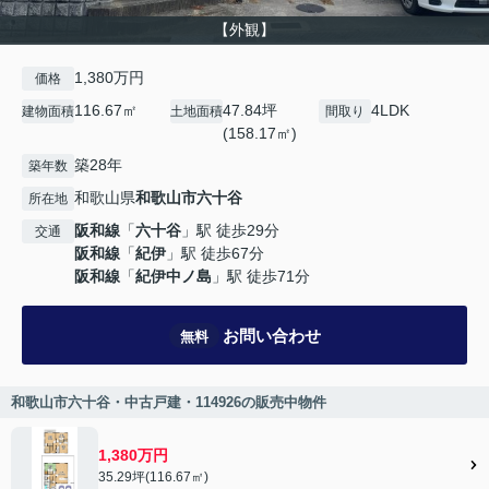
【外観】
1,380万円
価格
116.67㎡
47.84坪
4LDK
建物面積
土地面積
間取り
(158.17㎡)
築28年
築年数
和歌山県
和歌山市
六十谷
所在地
阪和線
「
六十谷
」駅 徒歩29分
交通
阪和線
「
紀伊
」駅 徒歩67分
阪和線
「
紀伊中ノ島
」駅 徒歩71分
お問い合わせ
無料
和歌山市六十谷・中古戸建・114926の販売中物件
1,380万円
35.29坪(116.67㎡)