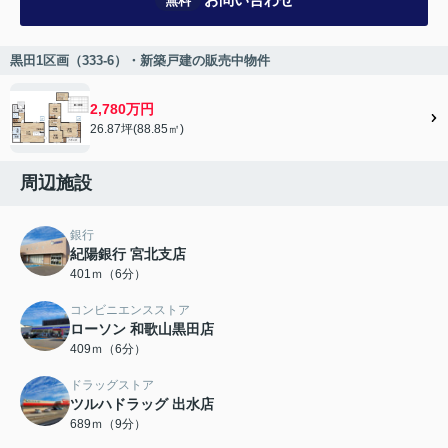
無料
黒田1区画（333-6）・新築戸建の販売中物件
2,780万円
26.87坪(88.85㎡)
周辺施設
銀行
紀陽銀行 宮北支店
401ｍ（6分）
コンビニエンスストア
ローソン 和歌山黒田店
409ｍ（6分）
ドラッグストア
ツルハドラッグ 出水店
689ｍ（9分）