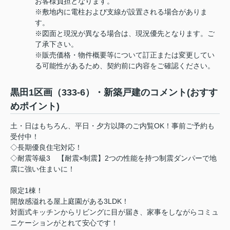
お客様負担となります。
※敷地内に電柱および支線が設置される場合がありま
す。
※図面と現況が異なる場合は、現況優先となります。ご
了承下さい。
※販売価格・物件概要等について訂正または変更してい
る可能性があるため、契約前に内容をご確認ください。
黒田1区画（333-6）・新築戸建のコメント(おすす
めポイント)
土・日はもちろん、平日・夕方以降のご内覧OK！事前ご予約も
受付中！
◇長期優良住宅対応！
◇耐震等級3 【耐震×制震】2つの性能を持つ制震ダンパーで地
震に強い住まいに！
限定1棟！
開放感溢れる屋上庭園がある3LDK！
対面式キッチンからリビングに目が届き、家事をしながらコミュ
ニケーションがとれて安心です！