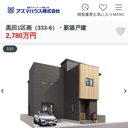
お気に入り
MENU
閲覧履歴
黒田1区画（333-6）・新築戸建
2,780万円
1
/
10