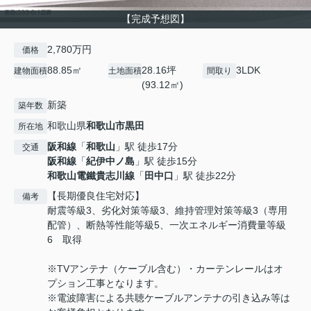
【完成予想図】
2,780万円
価格
88.85㎡
28.16坪
3LDK
建物面積
土地面積
間取り
(93.12㎡)
新築
築年数
和歌山県
和歌山市
黒田
所在地
阪和線
「
和歌山
」駅 徒歩17分
交通
阪和線
「
紀伊中ノ島
」駅 徒歩15分
和歌山電鐵貴志川線
「
田中口
」駅 徒歩22分
【長期優良住宅対応】
備考
耐震等級3、劣化対策等級3、維持管理対策等級3（専用
配管）、断熱等性能等級5、一次エネルギー消費量等級
6 取得
※TVアンテナ（ケーブル含む）・カーテンレールはオ
プション工事となります。
※電波障害による共聴ケーブルアンテナの引き込み等は