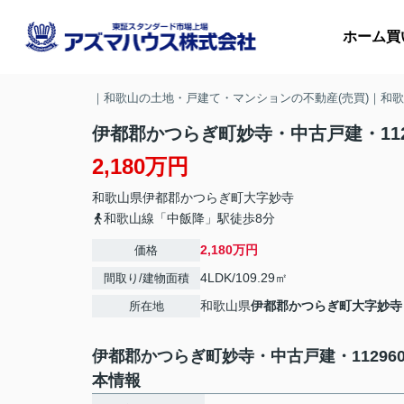
ホーム
買
｜和歌山の土地・戸建て・マンションの不動産(売買)｜和
伊都郡かつらぎ町妙寺・中古戸建・112
2,180万円
マ
和歌山県
伊都郡かつらぎ町
大字妙寺
収
和歌山線「中飯降」駅徒歩8分
2,180万円
価格
4LDK/109.29㎡
間取り/建物面積
和歌山県
伊都郡かつらぎ町
大字妙寺
所在地
伊都郡かつらぎ町妙寺・中古戸建・11296
本情報