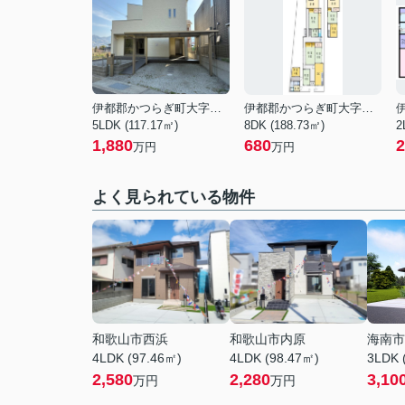
伊都郡かつらぎ町大字西飯降
伊都郡かつらぎ町大字笠田東
5LDK (117.17㎡)
8DK (188.73㎡)
2
1,880
680
2
万円
万円
よく見られている物件
和歌山市西浜
和歌山市内原
海南市
4LDK (97.46㎡)
4LDK (98.47㎡)
3LDK 
2,580
2,280
3,10
万円
万円