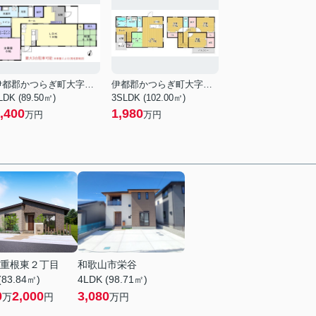
伊都郡かつらぎ町大字笠田東
伊都郡かつらぎ町大字笠田東
LDK (89.50㎡)
3SLDK (102.00㎡)
,400
1,980
万円
万円
重根東２丁目
和歌山市栄谷
(83.84㎡)
4LDK (98.71㎡)
0
2,000
3,080
万
円
万円