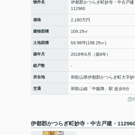
物件名
伊都郡かつらぎ町妙寺・中古戸建
112960
価格
2,180万円
建物面積
109.29㎡
土地面積
59.98坪(198.29㎡)
築年月
2018年6月（築8年）
総戸数
-
所在地
和歌山県
伊都郡かつらぎ町
大字妙
交通
和歌山線
「
中飯降
」駅 徒歩8分
伊都郡かつらぎ町妙寺・中古戸建・11296