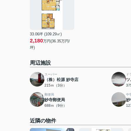
33.06坪 (109.29㎡)
2,180
万円(36.35万円/
坪)
周辺施設
スーパー
ド
（株）松源 妙寺店
ツ
215ｍ（3分）
3
郵便局
中
妙寺郵便局
妙
688ｍ（9分）
1
近隣の物件