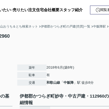
いたい
売りたい
注文住宅
会社概要
スタッフ紹介
閲覧
戸建て
歌山おうち＆とち検索ネット
伊都郡かつらぎ町の戸建(売買)一覧
中飯降駅
土地
960
ンション
益・事業用
2018年6月(築8年)
築年
有
駐車
和歌山線
「
中飯降
」駅 徒歩8分
交通
0の基
伊都郡かつらぎ町妙寺・中古戸建・112960
細情報