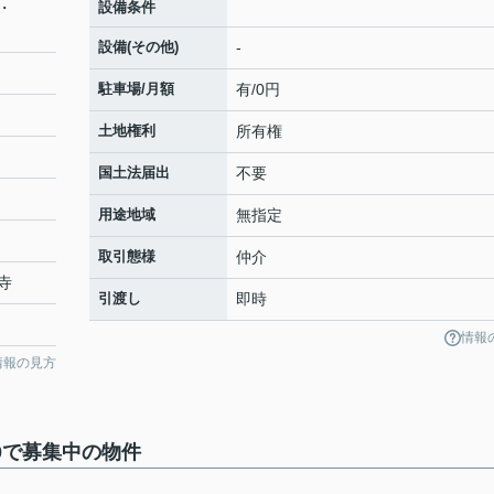
・
設備条件
設備(その他)
-
駐車場/月額
有/0円
土地権利
所有権
国土法届出
不要
用途地域
無指定
取引態様
仲介
寺
引渡し
即時
情報
情報の見方
0で募集中の物件