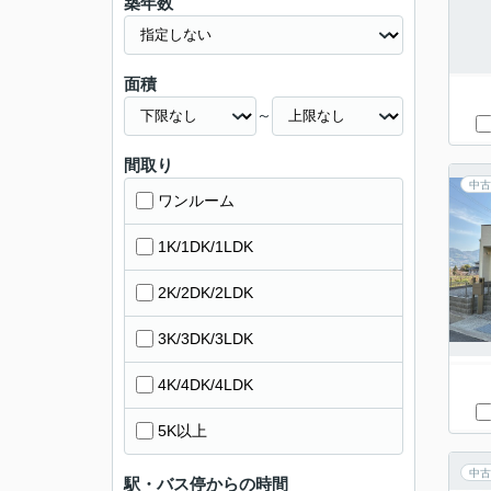
築年数
面積
～
間取り
中古
ワンルーム
1K/1DK/1LDK
2K/2DK/2LDK
3K/3DK/3LDK
4K/4DK/4LDK
5K以上
中古
駅・バス停からの時間