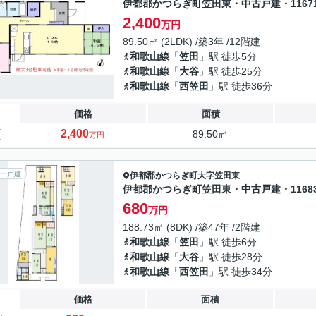
伊都郡かつらぎ町笠田東・中古戸建・11671
2,400
万円
89.50㎡ (2LDK) /築3年 /12階建
和歌山線
「
笠田
」駅 徒歩5分
和歌山線
「
大谷
」駅 徒歩25分
和歌山線
「
西笠田
」駅 徒歩36分
価格
面積
2,400
89.50㎡
万円
一戸建
伊都郡かつらぎ町
大字笠田東
伊都郡かつらぎ町笠田東・中古戸建・11683
680
万円
188.73㎡ (8DK) /築47年 /2階建
和歌山線
「
笠田
」駅 徒歩6分
和歌山線
「
大谷
」駅 徒歩28分
和歌山線
「
西笠田
」駅 徒歩34分
価格
面積