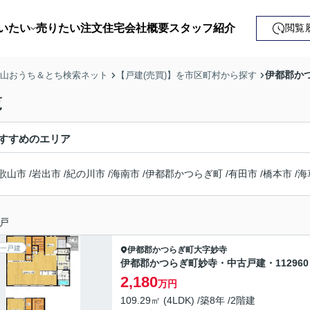
いたい
売りたい
注文住宅
会社概要
スタッフ紹介
閲覧
戸建て
伊都郡かつ
歌山おうち＆とち検索ネット
【戸建(売買)】を市区町村から探す
土地
覧
ンション
すすめのエリア
益・事業用
歌山市
/
岩出市
/
紀の川市
/
海南市
/
伊都郡かつらぎ町
/
有田市
/
橋本市
/
海
戸
一戸建
伊都郡かつらぎ町
大字妙寺
伊都郡かつらぎ町妙寺・中古戸建・112960
2,180
万円
109.29㎡ (4LDK) /築8年 /2階建