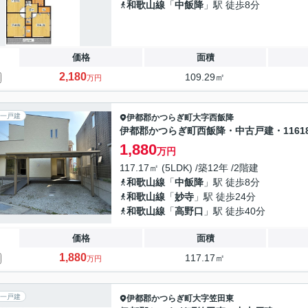
和歌山線
「
中飯降
」駅 徒歩8分
価格
面積
2,180
109.29㎡
万円
一戸建
伊都郡かつらぎ町
大字西飯降
伊都郡かつらぎ町西飯降・中古戸建・11618
1,880
万円
117.17㎡ (5LDK) /築12年 /2階建
和歌山線
「
中飯降
」駅 徒歩8分
和歌山線
「
妙寺
」駅 徒歩24分
和歌山線
「
高野口
」駅 徒歩40分
価格
面積
1,880
117.17㎡
万円
一戸建
伊都郡かつらぎ町
大字笠田東