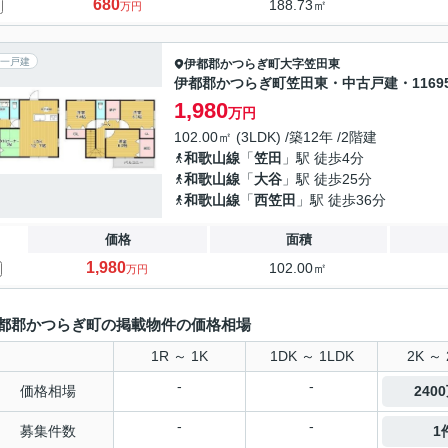
680
188.73㎡
万円
一戸建
伊都郡かつらぎ町
大字笠田東
伊都郡かつらぎ町笠田東・中古戸建・11695
1,980
万円
102.00㎡ (3LDK) /築12年 /2階建
和歌山線
「
笠田
」駅 徒歩4分
和歌山線
「
大谷
」駅 徒歩25分
和歌山線
「
西笠田
」駅 徒歩36分
価格
面積
1,980
102.00㎡
万円
都郡かつらぎ町の掲載物件の価格相場
1R ～ 1K
1DK ～ 1LDK
2K ～ 
-
-
価格相場
240
-
-
募集件数
1