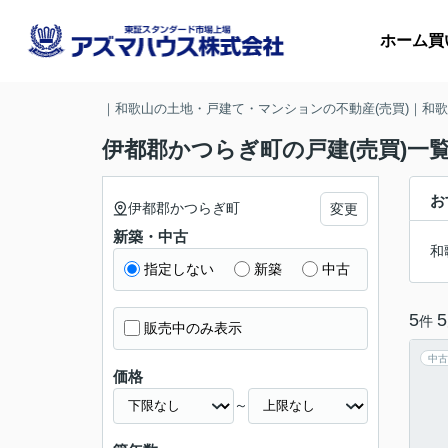
ホーム
買
｜和歌山の土地・戸建て・マンションの不動産(売買)｜和
伊都郡かつらぎ町の戸建(売買)一
マ
お
伊都郡かつらぎ町
変更
新築・中古
収
和
指定しない
新築
中古
5
5
件
販売中のみ表示
中古
価格
～