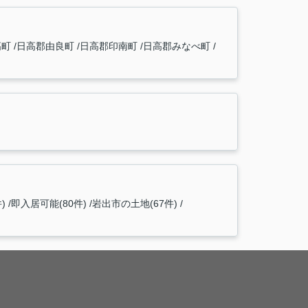
高町
日高郡由良町
日高郡印南町
日高郡みなべ町
)
即入居可能(80件)
岩出市の土地(67件)