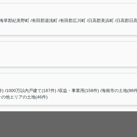
海草郡紀美野町
有田郡湯浅町
有田郡広川町
日高郡美浜町
日高郡日
件)
1000万以内戸建て(187件)
収益・事業用(158件)
海南市の土地(88件
その他エリアの土地(46件)