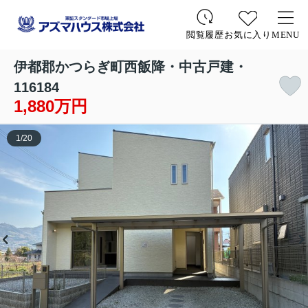
お気に入り
MENU
閲覧履歴
伊都郡かつらぎ町西飯降・中古戸建・
116184
1,880万円
1
/
20