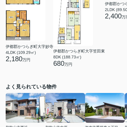
伊都郡かつ
2LDK (89.5
2,400
万
伊都郡かつらぎ町大字妙寺
伊都郡かつらぎ町大字笠田東
4LDK (109.29㎡)
8DK (188.73㎡)
2,180
万円
680
万円
よく見られている物件