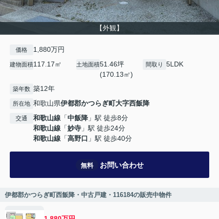
【外観】
1,880万円
価格
117.17㎡
51.46坪
5LDK
建物面積
土地面積
間取り
(170.13㎡)
築12年
築年数
和歌山県
伊都郡かつらぎ町
大字西飯降
所在地
和歌山線
「
中飯降
」駅 徒歩8分
交通
和歌山線
「
妙寺
」駅 徒歩24分
和歌山線
「
高野口
」駅 徒歩40分
お問い合わせ
無料
伊都郡かつらぎ町西飯降・中古戸建・116184の販売中物件
1,880万円