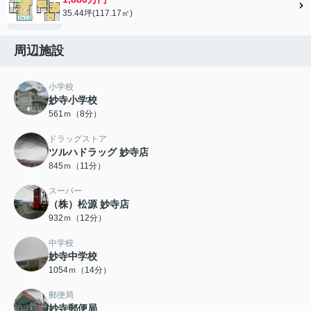
35.44坪(117.17㎡)
周辺施設
小学校
妙寺小学校
561ｍ（8分）
ドラッグストア
ツルハドラッグ 妙寺店
845ｍ（11分）
スーパー
（株）松源 妙寺店
932ｍ（12分）
中学校
妙寺中学校
1054ｍ（14分）
郵便局
妙寺郵便局