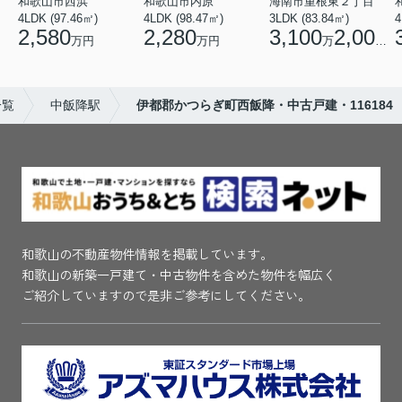
和歌山市西浜
和歌山市内原
海南市重根東２丁目
4LDK (97.46㎡)
4LDK (98.47㎡)
3LDK (83.84㎡)
4
2,580
2,280
3,100
2,000
万円
万円
万
円
一覧
中飯降駅
伊都郡かつらぎ町西飯降・中古戸建・116184
和歌山の不動産物件情報を掲載しています。
和歌山の新築一戸建て・中古物件を含めた物件を幅広く
ご紹介していますので是非ご参考にしてください。