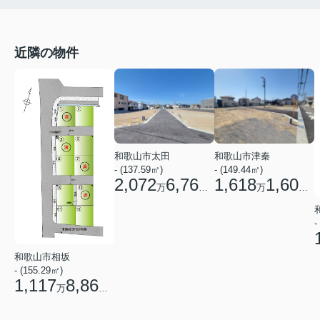
近隣の物件
和歌山市太田
和歌山市津秦
- (137.59㎡)
- (149.44㎡)
2,072
6,760
1,618
1,600
万
円
万
円
-
和歌山市相坂
- (155.29㎡)
1,117
8,860
万
円