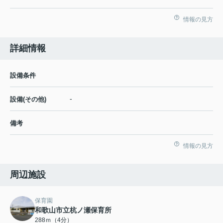
情報の見方
詳細情報
設備条件
-
設備(その他)
備考
情報の見方
周辺施設
保育園
和歌山市立杭ノ瀬保育所
288ｍ（4分）