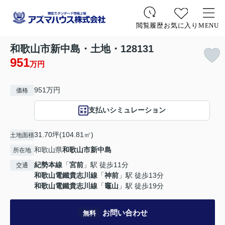
お気に入り
MENU
閲覧履歴
和歌山市新中島・土地・128131
951
万円
951万円
価格
支払いシミュレーション
31.70坪(104.81㎡)
土地面積
和歌山県
和歌山市
新中島
所在地
紀勢本線
「
宮前
」駅 徒歩11分
交通
和歌山電鐵貴志川線
「
神前
」駅 徒歩13分
和歌山電鐵貴志川線
「
竈山
」駅 徒歩19分
お問い合わせ
無料