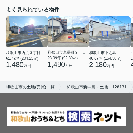
よく見られている物件
和歌山市東長町８丁目
和歌山市西浜３丁目
和歌山市中之島
28.09坪 (92.89㎡)
61.77坪 (204.23㎡)
46.67坪 (154.30㎡)
1
1,480
1,480
2,180
万円
万円
万円
和歌山市の土地(売買)一覧
和歌山市新中島・土地・128131