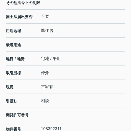
-
その他法令上の制限
不要
国土法届出要否
準住居
用途地域
-
最適用途
宅地 / 平坦
地目 / 地勢
仲介
取引態様
古家有
現況
相談
引渡し
-
開発許可番号
105392311
物件番号