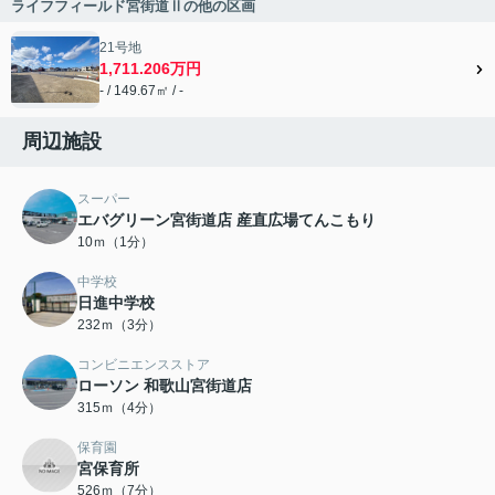
ライフフィールド宮街道Ⅱの他の区画
21号地
1,711.206万円
- / 149.67㎡ / -
周辺施設
スーパー
エバグリーン宮街道店 産直広場てんこもり
10ｍ（1分）
中学校
日進中学校
232ｍ（3分）
コンビニエンスストア
ローソン 和歌山宮街道店
315ｍ（4分）
保育園
宮保育所
526ｍ（7分）