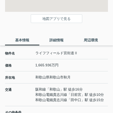
地図アプリで見る
基本情報
詳細情報
周辺環境
ライフフィールド宮街道Ⅱ
物件名
1,665.936万円
価格
和歌山県
和歌山市
秋月
所在地
阪和線
「
和歌山
」駅 徒歩16分
交通
和歌山電鐵貴志川線
「
日前宮
」駅 徒歩10分
和歌山電鐵貴志川線
「
田中口
」駅 徒歩15分
その他条件