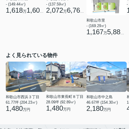
- (149.44㎡)
- (137.59㎡)
-
1,618
1,600
2,072
6,760
万
円
万
円
和歌山市里
- (169.29㎡)
1,167
5,880
万
円
よく見られている物件
和歌山市東長町８丁目
和歌山市西浜３丁目
和歌山市中之島
28.09坪 (92.89㎡)
61.77坪 (204.23㎡)
46.67坪 (154.30㎡)
1
1,480
1,480
2,180
万円
万円
万円