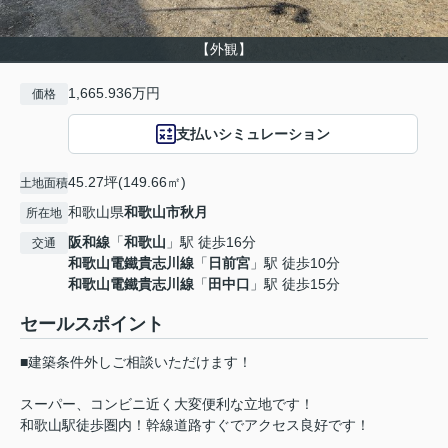
【外観】
1,665.936万円
価格
支払いシミュレーション
45.27坪(149.66㎡)
土地面積
和歌山県
和歌山市
秋月
所在地
阪和線
「
和歌山
」駅 徒歩16分
交通
和歌山電鐵貴志川線
「
日前宮
」駅 徒歩10分
和歌山電鐵貴志川線
「
田中口
」駅 徒歩15分
セールスポイント
■建築条件外しご相談いただけます！
スーパー、コンビニ近く大変便利な立地です！
和歌山駅徒歩圏内！幹線道路すぐでアクセス良好です！