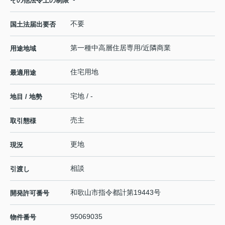
その他法令上の制限
不要
国土法届出要否
第一種中高層住居専用/近隣商業
用途地域
住宅用地
最適用途
宅地 / -
地目 / 地勢
売主
取引態様
更地
現況
相談
引渡し
和歌山市指令都計第19443号
開発許可番号
95069035
物件番号