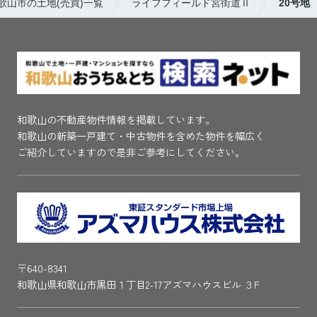
歌山市の土地(売買)一覧
ライフフィールド宮街道Ⅱ
20号地
和歌山の不動産物件情報を掲載しています。
和歌山の新築一戸建て・中古物件を含めた物件を幅広く
ご紹介していますので是非ご参考にしてください。
〒640-8341
和歌山県和歌山市黒田１丁目2-17アズマハウスビル ３F