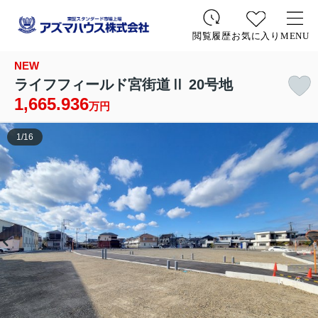
お気に入り
MENU
閲覧履歴
NEW
ライフフィールド宮街道Ⅱ 20号地
1,665.936
万円
1
/
16