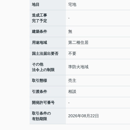
宅地
地目
造成工事
-
完了予定
無
建築条件
第二種住居
用途地域
不要
国土法届出要否
その他
準防火地域
法令上の制限
売主
取引態様
相談
引渡条件
-
開発許可番号
取引条件の
2026年08月22日
有効期限