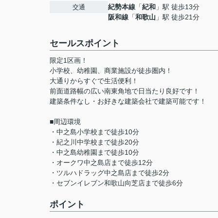
紀勢本線
「
紀和
」駅 徒歩13分
交通
阪和線
「
和歌山
」駅 徒歩21分
セールスポイント
限定1区画！
小学校、幼稚園、商業施設が徒歩圏内！
大通りからすぐで生活便利！
前面道路幅の広い南東角地で日当たり良好です！
建築条件なし・お好きな建築会社で建築可能です！
■周辺環境
・中之島小学校まで徒歩10分
・紀之川中学校まで徒歩20分
・中之島幼稚園まで徒歩10分
・オークワ中之島店まで徒歩12分
・ツルハドラッグ中之島店まで徒歩2分
・セブンイレブン和歌山向芝店まで徒歩6分
ポイント