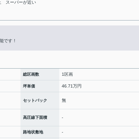
上
スーパーが近い
能です！
1区画
総区画数
46.71万円
坪単価
無
セットバック
-
高圧線下面積
-
路地状敷地