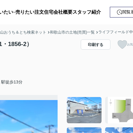
いたい
売りたい
注文住宅
会社概要
スタッフ紹介
閲覧
戸建て
ライフフィールド中之島
歌山おうち＆とち検索ネット
和歌山市の土地(売買)一覧
土地
1856-2）
印刷する
お気
ンション
益・事業用
駅徒歩13分