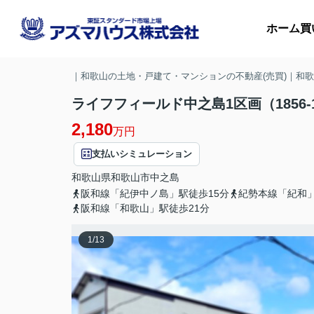
ホーム
買
｜和歌山の土地・戸建て・マンションの不動産(売買)｜和
ライフフィールド中之島1区画（1856-1・
2,180
マ
万円
支払いシミュレーション
収
和歌山県
和歌山市
中之島
阪和線「紀伊中ノ島」駅徒歩15分
紀勢本線「紀和」
阪和線「和歌山」駅徒歩21分
1
/
13