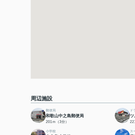
周辺施設
郵便局
ド
和歌山中之島郵便局
ツ
201ｍ（3分）
2
小学校
ス