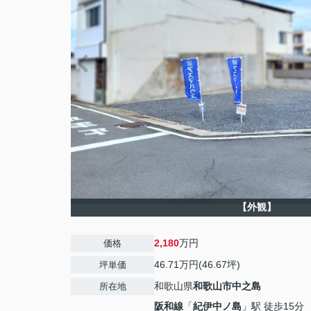
【外観】
2,180
万円
価格
46.71万円(46.67坪)
坪単価
和歌山県
和歌山市
中之島
所在地
阪和線
「
紀伊中ノ島
」駅 徒歩15分