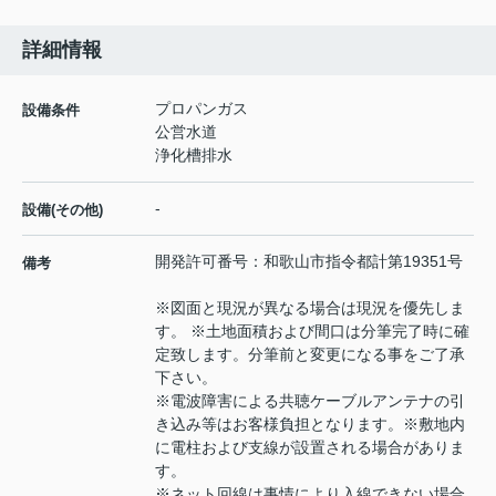
詳細情報
プロパンガス
設備条件
公営水道
浄化槽排水
-
設備(その他)
開発許可番号：和歌山市指令都計第19351号
備考
※図面と現況が異なる場合は現況を優先しま
す。 ※土地面積および間口は分筆完了時に確
定致します。分筆前と変更になる事をご了承
下さい。
※電波障害による共聴ケーブルアンテナの引
き込み等はお客様負担となります。※敷地内
に電柱および支線が設置される場合がありま
す。
※ネット回線は事情により入線できない場合