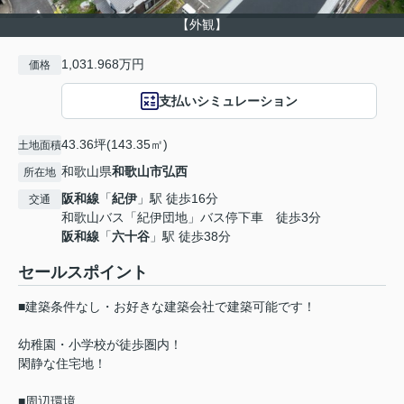
【外観】
1,031.968万円
価格
支払いシミュレーション
43.36坪(143.35㎡)
土地面積
和歌山県
和歌山市
弘西
所在地
阪和線
「
紀伊
」駅 徒歩16分
交通
和歌山バス「紀伊団地」バス停下車 徒歩3分
阪和線
「
六十谷
」駅 徒歩38分
セールスポイント
■建築条件なし・お好きな建築会社で建築可能です！
幼稚園・小学校が徒歩圏内！
閑静な住宅地！
■周辺環境