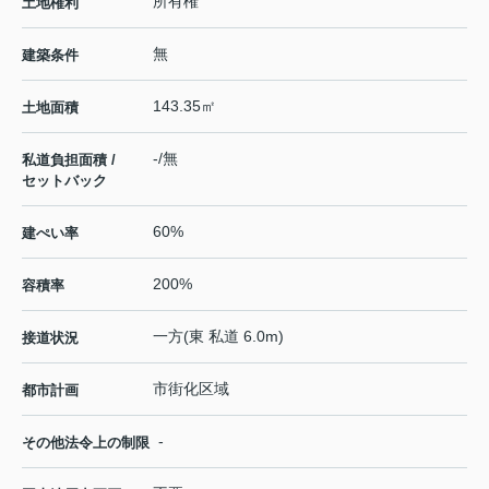
所有権
土地権利
無
建築条件
143.35㎡
土地面積
-/無
私道負担面積 /
セットバック
60%
建ぺい率
200%
容積率
一方(東 私道 6.0m)
接道状況
市街化区域
都市計画
-
その他法令上の制限