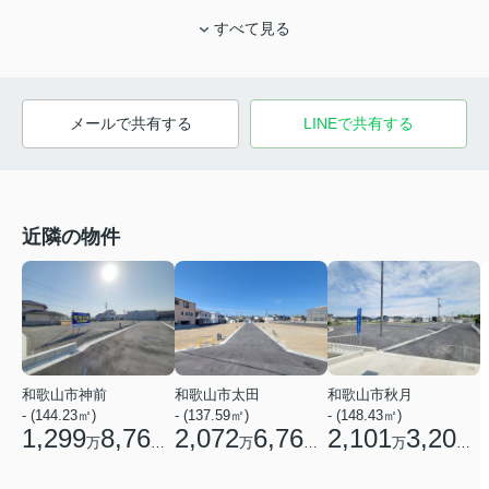
すべて見る
メールで共有する
LINEで共有する
近隣の物件
和歌山市神前
和歌山市太田
和歌山市秋月
- (144.23㎡)
- (137.59㎡)
- (148.43㎡)
1,299
8,760
2,072
6,760
2,101
3,200
万
円
万
円
万
円