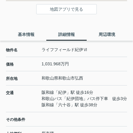
地図アプリで見る
基本情報
詳細情報
周辺環境
ライフフィールド紀伊Ⅵ
物件名
1,031.968万円
価格
和歌山県
和歌山市
弘西
所在地
阪和線
「
紀伊
」駅 徒歩16分
交通
和歌山バス「紀伊団地」バス停下車 徒歩3分
阪和線
「
六十谷
」駅 徒歩38分
その他条件