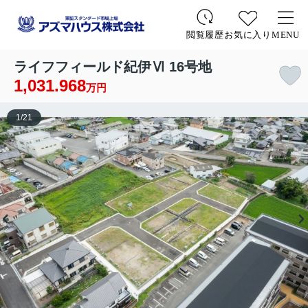
お気に入り
MENU
閲覧履歴
ライフフィールド紀伊Ⅵ 16号地
1,031.968
万円
1
/
21