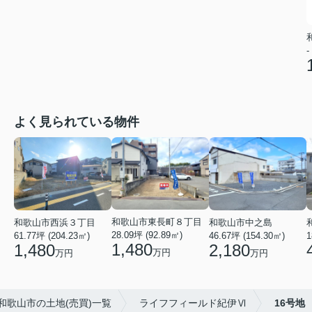
-
よく見られている物件
和歌山市東長町８丁目
和歌山市西浜３丁目
和歌山市中之島
28.09坪 (92.89㎡)
61.77坪 (204.23㎡)
46.67坪 (154.30㎡)
1
1,480
1,480
2,180
万円
万円
万円
和歌山市の土地(売買)一覧
ライフフィールド紀伊Ⅵ
16号地