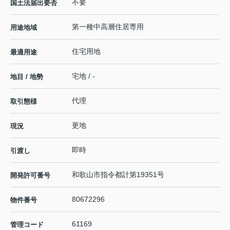
不要
国土法届出要否
第一種中高層住居専用
用途地域
住宅用地
最適用途
宅地 / -
地目 / 地勢
代理
取引態様
更地
現況
即時
引渡し
和歌山市指令都計第19351号
開発許可番号
80672296
物件番号
61169
管理コード