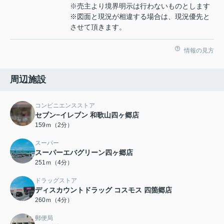
※売主より境界明示は行わないものとします
※図面と現況が相違する場合は、現況優先と
させて頂きます。
情報の見方
周辺施設
コンビニエンスストア
セブン−イレブン 和歌山四ヶ郷店
159ｍ（2分）
スーパー
スーパーエバグリーン四ヶ郷店
251ｍ（4分）
ドラッグストア
ディスカウントドラッグ コスモス 四箇郷店
260ｍ（4分）
郵便局