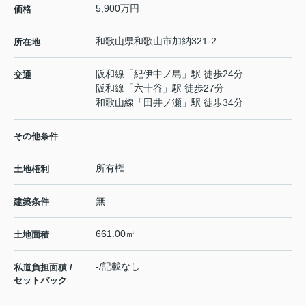
5,900万円
価格
和歌山県
和歌山市
加納
321-2
所在地
阪和線
「
紀伊中ノ島
」駅 徒歩24分
交通
阪和線
「
六十谷
」駅 徒歩27分
和歌山線
「
田井ノ瀬
」駅 徒歩34分
その他条件
所有権
土地権利
無
建築条件
661.00㎡
土地面積
-/記載なし
私道負担面積 /
セットバック