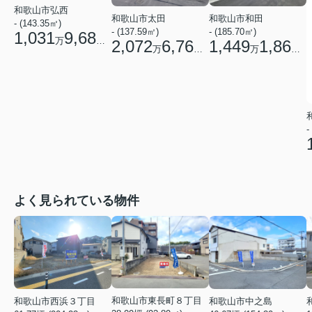
和歌山市弘西
和歌山市太田
和歌山市和田
- (143.35㎡)
- (137.59㎡)
- (185.70㎡)
1,031
9,680
万
円
2,072
6,760
1,449
1,860
万
円
万
円
-
よく見られている物件
和歌山市東長町８丁目
和歌山市西浜３丁目
和歌山市中之島