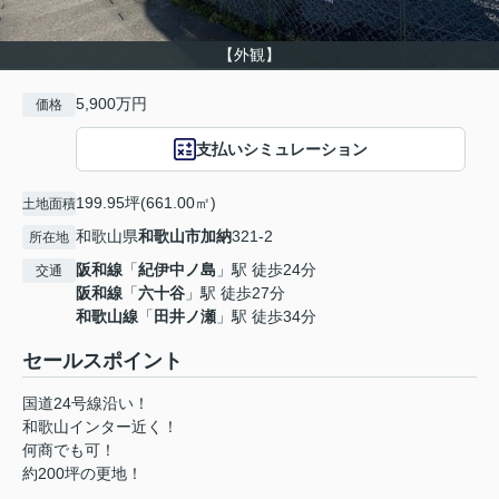
【外観】
5,900万円
価格
支払いシミュレーション
199.95坪(661.00㎡)
土地面積
和歌山県
和歌山市
加納
321-2
所在地
阪和線
「
紀伊中ノ島
」駅 徒歩24分
交通
阪和線
「
六十谷
」駅 徒歩27分
和歌山線
「
田井ノ瀬
」駅 徒歩34分
セールスポイント
国道24号線沿い！
和歌山インター近く！
何商でも可！
約200坪の更地！