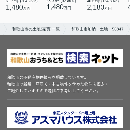
28.09坪 (92.89㎡)
61.77坪 (204.23㎡)
46.67坪 (154.30㎡)
1
1,480
1,480
2,180
万円
万円
万円
ト
和歌山市の土地(売買)一覧
和歌山市加納・土地・56847
和歌山の不動産物件情報を掲載しています。
和歌山の新築一戸建て・中古物件を含めた物件を幅広く
ご紹介していますので是非ご参考にしてください。