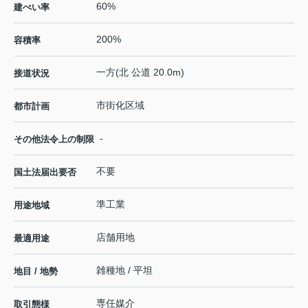
60%
建ぺい率
200%
容積率
一方(北 公道 20.0m)
接道状況
市街化区域
都市計画
-
その他法令上の制限
不要
国土法届出要否
準工業
用途地域
店舗用地
最適用途
雑種地 / 平坦
地目 / 地勢
専任媒介
取引態様