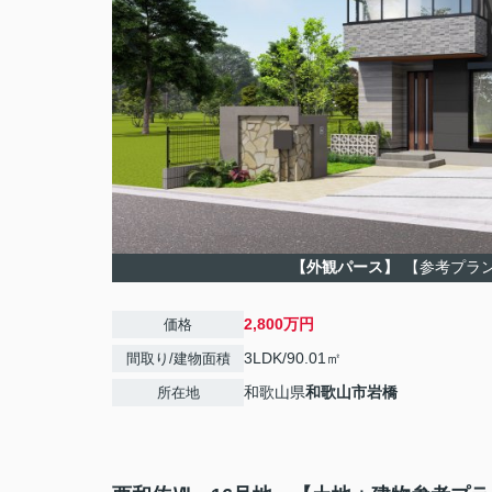
【外観パース】
【参考プラ
2,800万円
価格
3LDK/90.01㎡
間取り/建物面積
和歌山県
和歌山市
岩橋
所在地