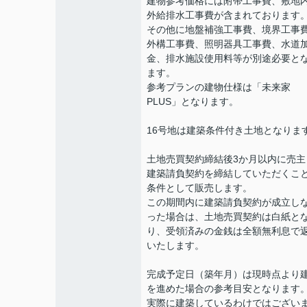
建物参考価格には附帯工事費、敷地
外給排水工事費が含まれております
その他に地盤補強工事費、境界工事
外構工事費、照明器具工事費、水道
金、排水施設使用料等が別途必要と
ます。
参考プランの建物仕様は「未来家
PLUS」となります。
16号地は建築条件付き土地となりま
土地売買契約締結後3か月以内に売主
建築請負契約を締結していただくこ
条件として販売します。
この期間内に建築請負契約が成立し
った場合は、土地売買契約は白紙と
り、受領済みの金銭は全額無利息で
いたします。
完成予定日（築年月）は現時点より
を進めた場合の参考目安となります
実際に建築しているわけではござい