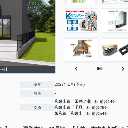
ン例】
2027年1月(予定)
築年
-
駐車
和歌山線
「
田井ノ瀬
」駅 徒歩14分
和歌山線
「
千旦
」駅 徒歩26分
交通
阪和線
「
和歌山
」駅 徒歩54分