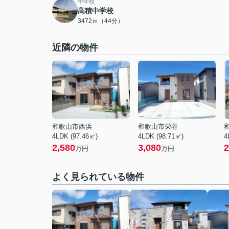
中学校
高積中学校
3472ｍ（44分）
近隣の物件
和歌山市西浜
和歌山市栄谷
4LDK (97.46㎡)
4LDK (98.71㎡)
4
2,580
3,080
2
万円
万円
よく見られている物件