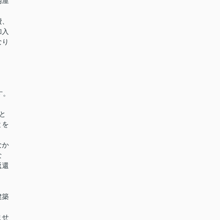
内屋
。
費、
加入
なり
す。
と
とを
なか
な
返還
建築
。
ませ