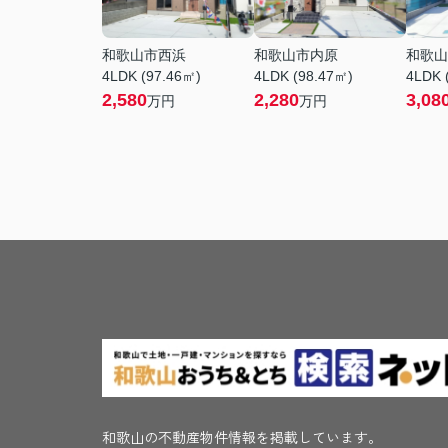
和歌山市西浜
和歌山市内原
和歌山
4LDK (97.46㎡)
4LDK (98.47㎡)
4LDK 
2,580
2,280
3,08
万円
万円
和歌山の不動産物件情報を掲載しています。