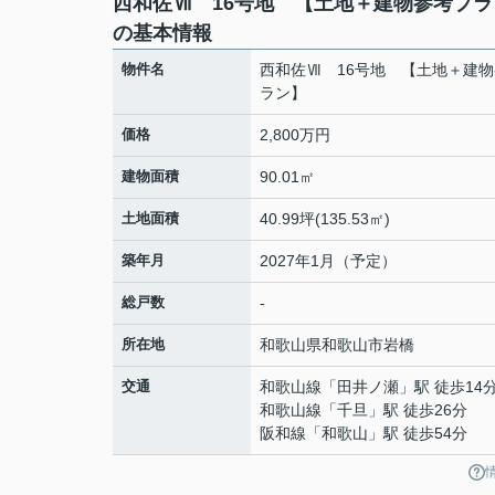
西和佐Ⅶ 16号地 【土地＋建物参考プラ
の基本情報
物件名
西和佐Ⅶ 16号地 【土地＋建
ラン】
価格
2,800万円
建物面積
90.01㎡
土地面積
40.99坪(135.53㎡)
築年月
2027年1月（予定）
総戸数
-
所在地
和歌山県
和歌山市
岩橋
交通
和歌山線
「
田井ノ瀬
」駅 徒歩14
和歌山線
「
千旦
」駅 徒歩26分
阪和線
「
和歌山
」駅 徒歩54分