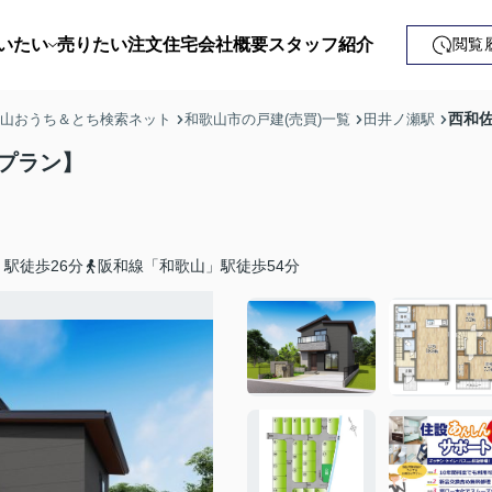
いたい
売りたい
注文住宅
会社概要
スタッフ紹介
閲覧
戸建て
西和
歌山おうち＆とち検索ネット
和歌山市の戸建(売買)一覧
田井ノ瀬駅
土地
プラン】
ンション
益・事業用
駅徒歩26分
阪和線「和歌山」駅徒歩54分