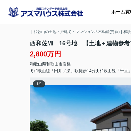
ホーム
買
｜和歌山の土地・戸建て・マンションの不動産(売買)｜和
西和佐Ⅶ 16号地 【土地＋建物参考
2,800万円
マ
和歌山県
和歌山市
岩橋
収
和歌山線「田井ノ瀬」駅徒歩14分
和歌山線「千旦」
1
/
9