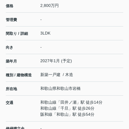
2,800万円
価格
-
管理費
3LDK
間取り / 詳細
-
向き
2027年1月 (予定)
築年月
新築一戸建 / 木造
種別 / 建物構造
和歌山県
和歌山市
岩橋
所在地
和歌山線
「
田井ノ瀬
」駅 徒歩14分
交通
和歌山線
「
千旦
」駅 徒歩26分
阪和線
「
和歌山
」駅 徒歩54分
-
修繕積立金