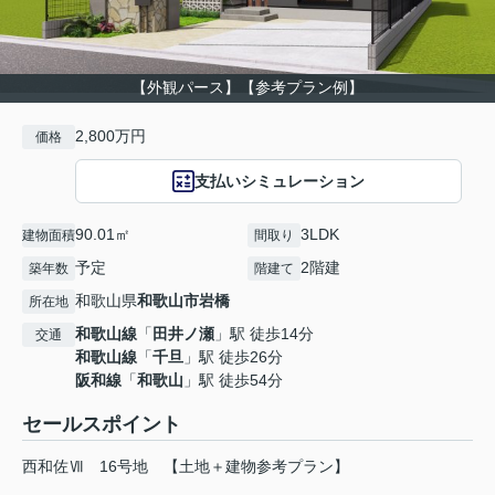
【外観パース】【参考プラン例】
2,800万円
価格
支払いシミュレーション
90.01㎡
3LDK
建物面積
間取り
予定
2階建
築年数
階建て
和歌山県
和歌山市
岩橋
所在地
和歌山線
「
田井ノ瀬
」駅 徒歩14分
交通
和歌山線
「
千旦
」駅 徒歩26分
阪和線
「
和歌山
」駅 徒歩54分
セールスポイント
西和佐Ⅶ 16号地 【土地＋建物参考プラン】