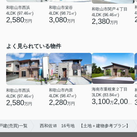
和歌山市栄谷
和歌山市西浜
和歌山市関戸４丁目
4
4LDK (98.71㎡)
4LDK (97.46㎡)
4LDK (96.46㎡)
3,080
2,580
2,380
万円
万円
万円
よく見られている物件
海南市重根東２丁目
和歌山市内原
和歌山市西浜
3LDK (83.84㎡)
4LDK (98.47㎡)
4
4LDK (97.46㎡)
3,100
2,000
2,280
2,580
万
円
万円
万円
戸建(売買)一覧
西和佐Ⅶ 16号地 【土地＋建物参考プラン】