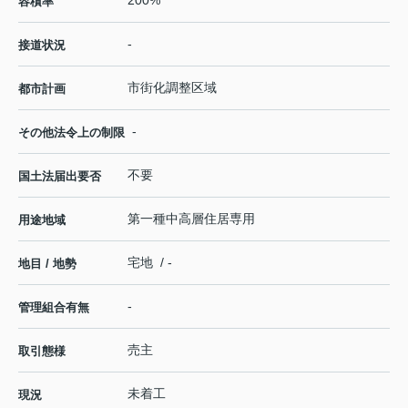
容積率
-
接道状況
市街化調整区域
都市計画
-
その他法令上の制限
不要
国土法届出要否
第一種中高層住居専用
用途地域
宅地 / -
地目 / 地勢
-
管理組合有無
売主
取引態様
未着工
現況