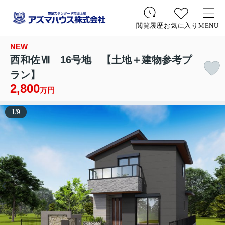
お気に入り
MENU
閲覧履歴
NEW
西和佐Ⅶ 16号地 【土地＋建物参考プ
ラン】
2,800
万円
1
/
9