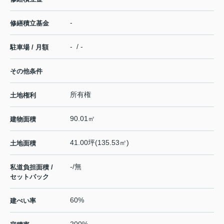
-
修繕積立基金
- / -
駐車場 / 月額
その他条件
所有権
土地権利
90.01㎡
建物面積
41.00坪(135.53㎡)
土地面積
-/無
私道負担面積 /
セットバック
60%
建ぺい率
200%