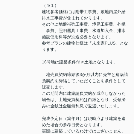
（※１）
建物参考価格には附帯工事費、敷地内屋外給
排水工事費が含まれております。
その他に地盤補強工事費、境界工事費、外構
工事費、照明器具工事費、水道加入金、排水
施設使用料等が別途必要となります。
参考プランの建物仕様は「未来家PLUS」とな
ります。
16号地は建築条件付き土地となります。
土地売買契約締結後3か月以内に売主と建築請
負契約を締結していただくことを条件として
販売します。
この期間内に建築請負契約が成立しなかった
場合は、土地売買契約は白紙となり、受領済
みの金銭は全額無利息で返還いたします。
完成予定日（築年月）は現時点より建築を進
めた場合の参考目安となります。
実際に建築しているわけではございません。