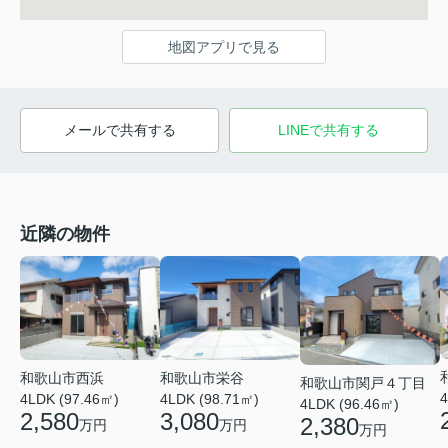
地図アプリで見る
メールで共有する
LINEで共有する
近隣の物件
和歌山市栄谷
和歌山市西浜
和歌山市関戸４丁目
4
4LDK (98.71㎡)
4LDK (97.46㎡)
4LDK (96.46㎡)
3,080
2,580
2,380
万円
万円
万円