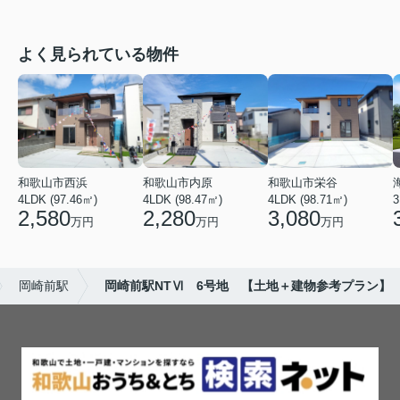
よく見られている物件
和歌山市西浜
和歌山市内原
和歌山市栄谷
4LDK (97.46㎡)
4LDK (98.47㎡)
4LDK (98.71㎡)
3
2,580
2,280
3,080
万円
万円
万円
岡崎前駅
岡崎前駅NTⅥ 6号地 【土地＋建物参考プラン】