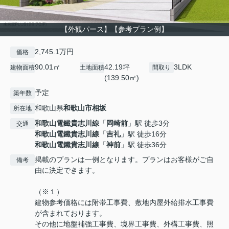
【外観パース】【参考プラン例】
2,745.1万円
価格
90.01㎡
42.19坪
3LDK
建物面積
土地面積
間取り
(139.50㎡)
予定
築年数
和歌山県
和歌山市
相坂
所在地
和歌山電鐵貴志川線
「
岡崎前
」駅 徒歩3分
交通
和歌山電鐵貴志川線
「
吉礼
」駅 徒歩16分
和歌山電鐵貴志川線
「
神前
」駅 徒歩36分
掲載のプランは一例となります。プランはお客様がご自
備考
由に決定できます。
（※１）
建物参考価格には附帯工事費、敷地内屋外給排水工事費
が含まれております。
その他に地盤補強工事費、境界工事費、外構工事費、照