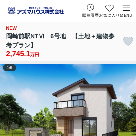
お気に入り
MENU
閲覧履歴
NEW
岡崎前駅NTⅥ 6号地 【土地＋建物参
考プラン】
2,745.1
万円
1
/
9