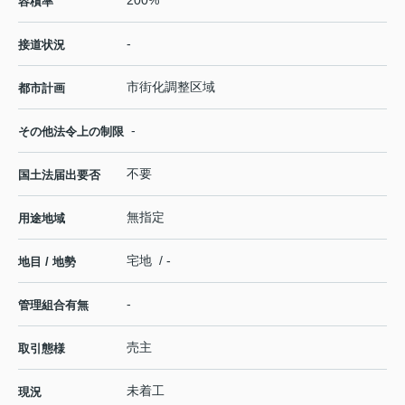
容積率
-
接道状況
市街化調整区域
都市計画
-
その他法令上の制限
不要
国土法届出要否
無指定
用途地域
宅地 / -
地目 / 地勢
-
管理組合有無
売主
取引態様
未着工
現況