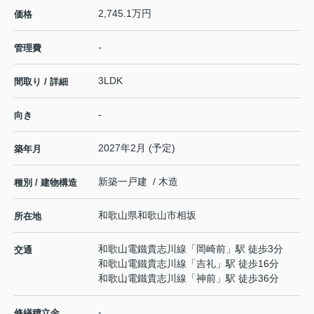
2,745.1万円
価格
-
管理費
3LDK
間取り / 詳細
-
向き
2027年2月 (予定)
築年月
新築一戸建 / 木造
種別 / 建物構造
和歌山県
和歌山市
相坂
所在地
和歌山電鐵貴志川線
「
岡崎前
」駅 徒歩3分
交通
和歌山電鐵貴志川線
「
吉礼
」駅 徒歩16分
和歌山電鐵貴志川線
「
神前
」駅 徒歩36分
-
修繕積立金