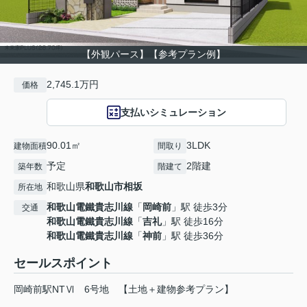
【外観パース】【参考プラン例】
2,745.1万円
価格
支払いシミュレーション
90.01㎡
3LDK
建物面積
間取り
予定
2階建
築年数
階建て
和歌山県
和歌山市
相坂
所在地
和歌山電鐵貴志川線
「
岡崎前
」駅 徒歩3分
交通
和歌山電鐵貴志川線
「
吉礼
」駅 徒歩16分
和歌山電鐵貴志川線
「
神前
」駅 徒歩36分
セールスポイント
岡崎前駅NTⅥ 6号地 【土地＋建物参考プラン】