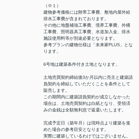
（※１）
建物参考価格には附帯工事費、敷地内屋外給
排水工事費が含まれております。
その他に地盤補強工事費、境界工事費、外構
工事費、照明器具工事費、水道加入金、排水
施設使用料等が別途必要となります。
参考プランの建物仕様は「未来家PLUS」とな
ります。
6号地は建築条件付き土地となります。
土地売買契約締結後3か月以内に売主と建築請
負契約を締結していただくことを条件として
販売します。
この期間内に建築請負契約が成立しなかった
場合は、土地売買契約は白紙となり、受領済
みの金銭は全額無利息で返還いたします。
完成予定日（築年月）は現時点より建築を進
めた場合の参考目安となります。
実際に建築しているわけではございません。