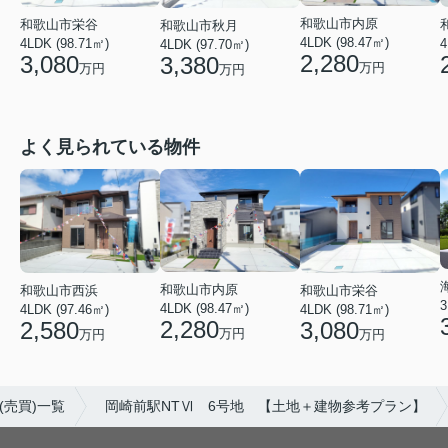
和歌山市内原
和歌山市栄谷
和歌山市秋月
4LDK (98.47㎡)
4LDK (98.71㎡)
4
4LDK (97.70㎡)
2,280
3,080
3,380
万円
万円
万円
よく見られている物件
和歌山市内原
和歌山市栄谷
和歌山市西浜
3
4LDK (98.47㎡)
4LDK (98.71㎡)
4LDK (97.46㎡)
2,280
3,080
2,580
万円
万円
万円
(売買)一覧
岡崎前駅NTⅥ 6号地 【土地＋建物参考プラン】