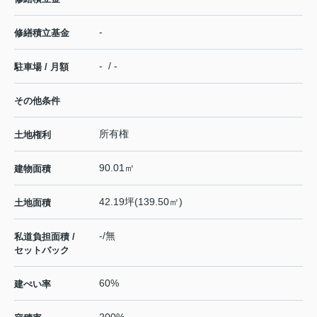
-
修繕積立基金
- / -
駐車場 / 月額
その他条件
所有権
土地権利
90.01㎡
建物面積
42.19坪(139.50㎡)
土地面積
-/無
私道負担面積 /
セットバック
60%
建ぺい率
200%