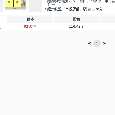
熊野御坊南海バス「和田」バス停下車 
14分
紀州鉄道
「
市役所前
」駅 徒歩38分
価格
面積
910
116.42㎡
万円
1