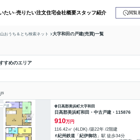
いたい
売りたい
注文住宅
会社概要
スタッフ紹介
閲覧
戸建て
大字和田の戸建(売買)一覧
歌山おうち＆とち検索ネット
土地
ンション
すすめのエリア
益・事業用
戸
一戸建
日高郡美浜町
大字和田
日高郡美浜町和田・中古戸建・115876
910
万円
116.42㎡ (4LDK) /築22年 /2階建
紀州鉄道
「
紀伊御坊
」駅 徒歩34分