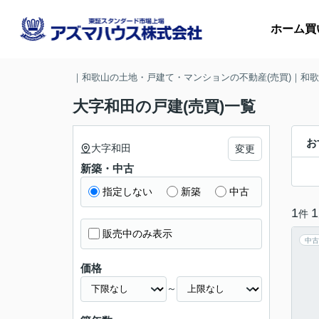
ホーム
買
｜和歌山の土地・戸建て・マンションの不動産(売買)｜和
大字和田の戸建(売買)一覧
マ
お
大字和田
変更
新築・中古
収
指定しない
新築
中古
1
1
件
販売中のみ表示
中古
価格
～