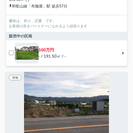
和歌山線「布施屋」駅 徒歩57分
趣味は、 釣り、読書 です。
お客様の良きパートナーになれるよう頑張ります
販売中の区画
100万円
- / 191.50㎡ / -
売地