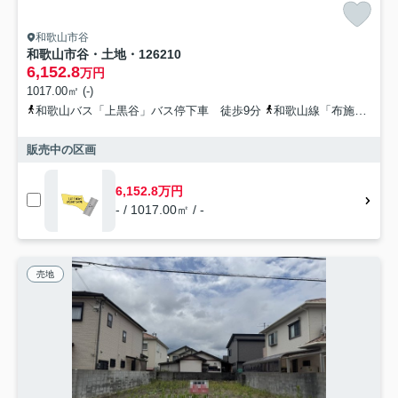
和歌山市谷
和歌山市谷・土地・126210
6,152.8
万円
1017.00㎡ (-)
和歌山バス「上黒谷」バス停下車 徒歩9分
和歌山線「布施屋」駅 徒歩48分
販売中の区画
6,152.8万円
- / 1017.00㎡ / -
売地