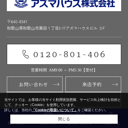
〒640-8341
和歌山県和歌山市黒田１丁目2-17アズマハウスビル ３F
0120-801-406
営業時間 AM9:00 ～ PM5:30【受付】
お問い合わせ
来店予約
注文住宅
当サイトでは、お客様の当サイト利用状況把握、サービス向上検討を目的と
して、クッキー（Cookie）を使用しています。
詳しくは、当社の
「Cookieの取扱いについて」
をご確認ください。
閉じる
物件検索
来店予約
お問い合わせ
電話する
PICK UP