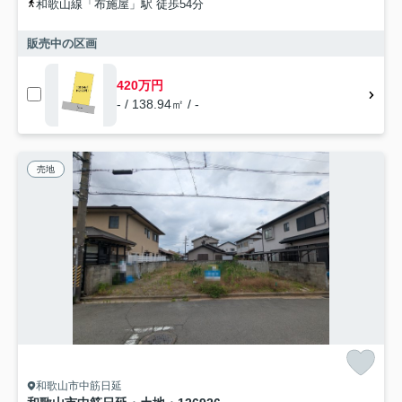
和歌山線「布施屋」駅 徒歩54分
販売中の区画
420万円
- / 138.94㎡ / -
売地
和歌山市中筋日延