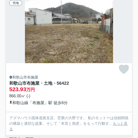
売地
和歌山市布施屋
和歌山市布施屋・土地・56422
523.93
万円
866.00㎡ (-)
和歌山線「布施屋」駅 徒歩6分
アズマハウス国体道路支店、営業の大野です。 私のモットーは信頼関係
の構築と適切な提案、そして「本音と熱意」をもって行動す...
もっと見
る