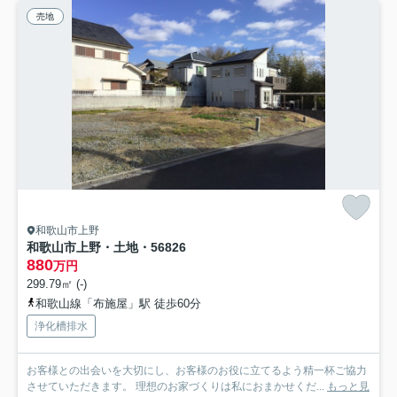
売地
和歌山市上野
和歌山市上野・土地・56826
880
万円
299.79㎡ (-)
和歌山線「布施屋」駅 徒歩60分
浄化槽排水
お客様との出会いを大切にし、お客様のお役に立てるよう精一杯ご協力
させていただきます。 理想のお家づくりは私におまかせくだ...
もっと見