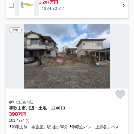
1,207万円
- / 234.70㎡ / -
売地
和歌山市川辺
和歌山市川辺・土地・124013
398
万円
101.47㎡ (-)
和歌山線「布施屋」駅 徒歩36分
和歌山バス「上黒谷」バス停下車 徒歩21分