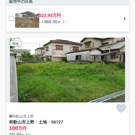
販売中の区画
523.93万円
- / 866.00㎡ / -
売地
和歌山市上野
和歌山市上野・土地・56727
100
万円
191.50㎡ (-)