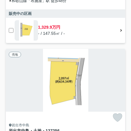
和歌山線「布施屋」駅 徒歩48分
販売中の区画
1,329.9万円
- / 147.55㎡ / -
売地
岩出市中島
岩出市中島・土地・127256