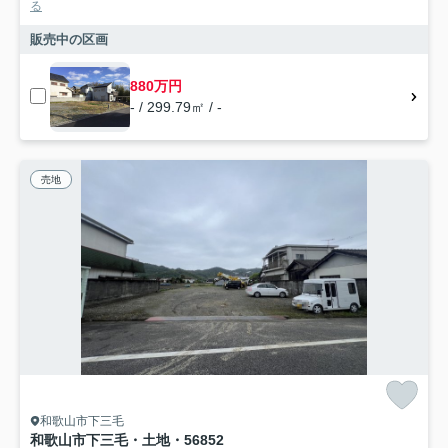
る
販売中の区画
880万円
- / 299.79㎡ / -
売地
和歌山市下三毛
和歌山市下三毛・土地・56852