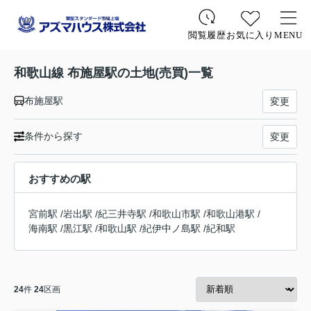
お気に入り
MENU
閲覧履歴
和歌山線 布施屋駅の土地(売買)一覧
布施屋駅
変更
条件から探す
変更
おすすめの駅
宮前駅
/
岩出駅
/
紀三井寺駅
/
和歌山市駅
/
和歌山港駅
/
海南駅
/
黒江駅
/
和歌山駅
/
紀伊中ノ島駅
/
紀和駅
24
件
24
区画