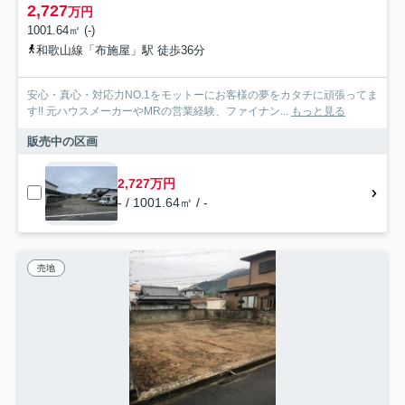
2,727
万円
1001.64㎡ (-)
和歌山線「布施屋」駅 徒歩36分
安心・真心・対応力NO.1をモットーにお客様の夢をカタチに頑張ってま
す!! 元ハウスメーカーやMRの営業経験、ファイナン...
もっと見る
販売中の区画
2,727万円
- / 1001.64㎡ / -
売地