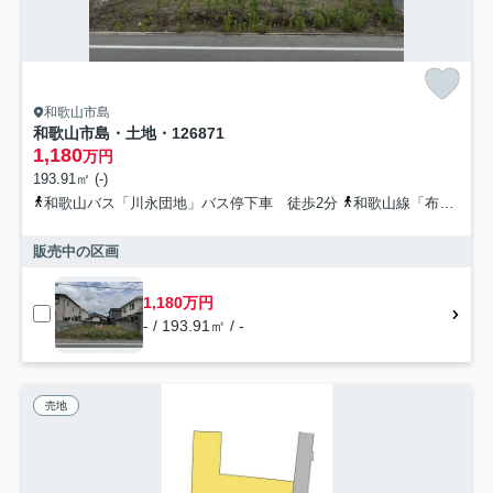
和歌山市島
和歌山市島・土地・126871
1,180
万円
193.91㎡ (-)
和歌山バス「川永団地」バス停下車 徒歩2分
和歌山線「布施屋」駅 徒歩38分
販売中の区画
1,180万円
- / 193.91㎡ / -
売地