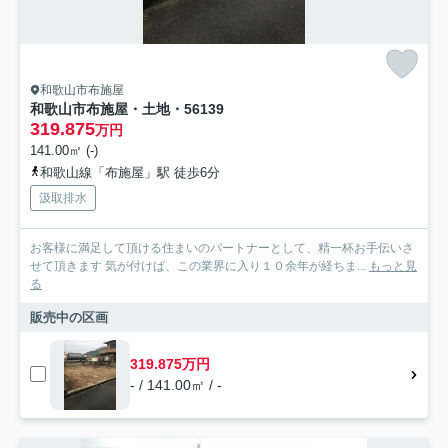
和歌山市布施屋
和歌山市布施屋・土地・56139
319.875
万円
141.00㎡ (-)
和歌山線「布施屋」駅 徒歩6分
汲取排水
お客様に満足して頂ける住まいのパートナーとして、精一杯お手伝いさ
せて頂きます 気が付けば、この業界に入り１０余年が経ちま...
もっと見
る
販売中の区画
319.875万円
- / 141.00㎡ / -