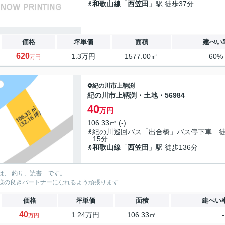
和歌山線
「
西笠田
」駅 徒歩37分
価格
坪単価
面積
建ぺい
620
1.3万円
1577.00㎡
60%
万円
紀の川市
上鞆渕
紀の川市上鞆渕・土地・56984
40
万円
106.33㎡ (-)
紀の川巡回バス「出合橋」バス停下車 
15分
和歌山線
「
西笠田
」駅 徒歩136分
は、 釣り、読書 です。
様の良きパートナーになれるよう頑張ります
価格
坪単価
面積
建ぺい
40
1.24万円
106.33㎡
万円