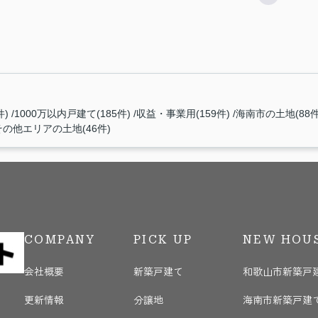
件)
1000万以内戸建て(185件)
収益・事業用(159件)
海南市の土地(88件
その他エリアの土地(46件)
COMPANY
PICK UP
NEW HOU
会社概要
新築戸建て
和歌山市新築戸
更新情報
分譲地
海南市新築戸建
く