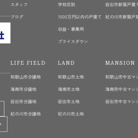
スタッフ
学校区別
岩出市新築戸建
ブログ
1000万円以内の戸建て
紀の川市新築戸
収益・事業用
プライスダウン
LIFE FIELD
LAND
MANSION
和歌山市分譲地
和歌山市土地
和歌山市中古マ
海南市分譲地
海南市土地
海南市中古マン
岩出市分譲地
岩出市土地
岩出市中古マン
紀の川市分譲地
紀の川市土地