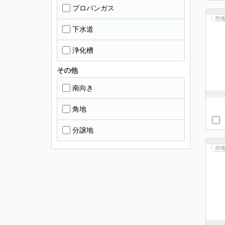
プロパンガス
売地
下水道
浄化槽
その他
南向き
角地
分譲地
売地