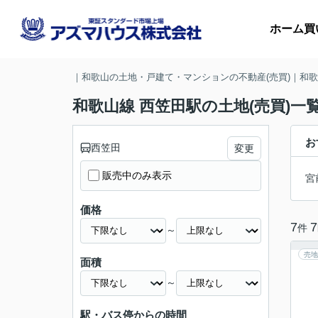
ホーム
買
｜和歌山の土地・戸建て・マンションの不動産(売買)｜和
和歌山線 西笠田駅の土地(売買)一
マ
お
西笠田
変更
収
販売中のみ表示
宮
価格
7
7
件
～
売地
面積
～
駅・バス停からの時間