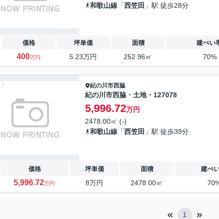
和歌山線
「
西笠田
」駅 徒歩28分
価格
坪単価
面積
建ぺい
400
5.23万円
252.96㎡
70%
万円
紀の川市
西脇
紀の川市西脇・土地・127078
5,996.72
万円
2478.00㎡ (-)
和歌山線
「
西笠田
」駅 徒歩39分
価格
坪単価
面積
建ぺ
5,996.72
8万円
2478.00㎡
70
万円
1