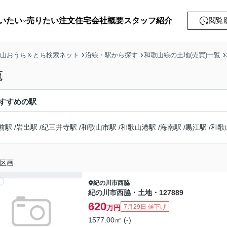
いたい
売りたい
注文住宅
会社概要
スタッフ紹介
閲覧
戸建て
歌山おうち＆とち検索ネット
沿線・駅から探す
和歌山線の土地(売買)一覧
土地
覧
ンション
すすめの駅
益・事業用
前駅
/
岩出駅
/
紀三井寺駅
/
和歌山市駅
/
和歌山港駅
/
海南駅
/
黒江駅
/
和歌
区画
紀の川市
西脇
紀の川市西脇・土地・127889
620
7月29日 値下げ
万円
1577.00㎡ (-)