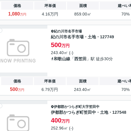
価格
坪単価
面積
建ぺい
1,080
4.16万円
859.00㎡
70%
万円
紀の川市
名手市場
紀の川市名手市場・土地・127749
500
万円
243.40㎡ (-)
和歌山線
「
西笠田
」駅 徒歩30分
価格
坪単価
面積
建ぺい
500
6.79万円
243.40㎡
70%
万円
伊都郡かつらぎ町
大字笠田中
伊都郡かつらぎ町笠田中・土地・127548
400
万円
252.96㎡ (-)