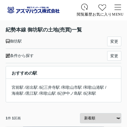
お気に入り
MENU
閲覧履歴
紀勢本線 御坊駅の土地(売買)一覧
御坊駅
変更
条件から探す
変更
おすすめの駅
宮前駅
/
岩出駅
/
紀三井寺駅
/
和歌山市駅
/
和歌山港駅
/
海南駅
/
黒江駅
/
和歌山駅
/
紀伊中ノ島駅
/
紀和駅
1
件
1
区画