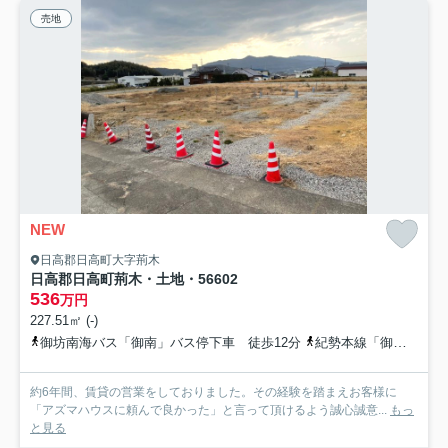
売地
NEW
日高郡日高町大字荊木
日高郡日高町荊木・土地・56602
536
万円
227.51㎡ (-)
御坊南海バス「御南」バス停下車 徒歩12分
紀勢本線「御坊」駅 徒歩42分
約6年間、賃貸の営業をしておりました。その経験を踏まえお客様に
「アズマハウスに頼んで良かった」と言って頂けるよう誠心誠意...
もっ
と見る