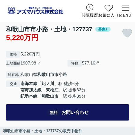
お気に入り
MENU
閲覧履歴
和歌山市市小路・土地・127737
募集1
5,220万円
5,220万円
価格
1907.98㎡
577.16坪
土地面積
坪数
和歌山県
和歌山市
市小路
所在地
南海本線
「
紀ノ川
」駅 徒歩6分
交通
南海加太線
「
東松江
」駅 徒歩33分
紀勢本線
「
和歌山市
」駅 徒歩39分
お問い合わせ
無料
和歌山市市小路・土地・127737の販売中物件