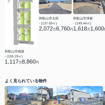
和歌山市太田
和歌山市津秦
- (137.59㎡)
- (149.44㎡)
2,072
6,760
1,618
1,600
万
円
万
和歌山市相坂
- (155.29㎡)
1,117
8,860
万
円
よく見られている物件