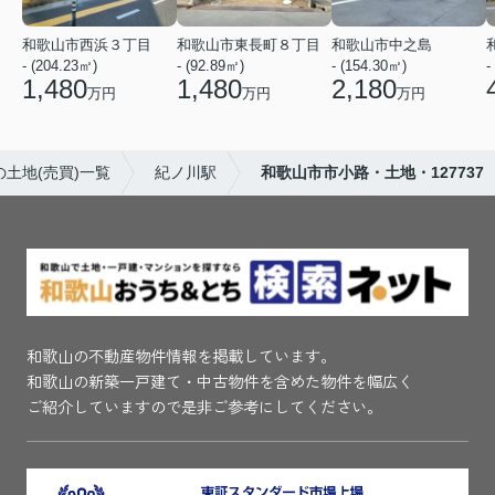
和歌山市西浜３丁目
和歌山市東長町８丁目
和歌山市中之島
- (204.23㎡)
- (92.89㎡)
- (154.30㎡)
-
1,480
1,480
2,180
万円
万円
万円
土地(売買)一覧
紀ノ川駅
和歌山市市小路・土地・127737
和歌山の不動産物件情報を掲載しています。
和歌山の新築一戸建て・中古物件を含めた物件を幅広く
ご紹介していますので是非ご参考にしてください。