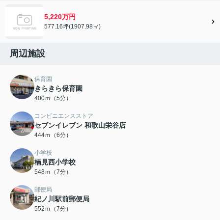
5,220万円
577.16坪(1907.98㎡)
周辺施設
保育園
きらきら保育園
400ｍ（5分）
コンビニエンスストア
セブンイレブン 和歌山栄谷店
444ｍ（6分）
小学校
楠見西小学校
548ｍ（7分）
郵便局
紀ノ川駅前郵便局
552ｍ（7分）