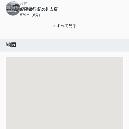
銀行
紀陽銀行 紀の川支店
579ｍ（8分）
すべて見る
地図