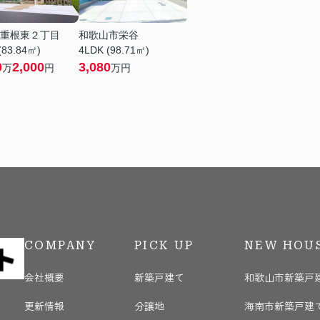
重根東２丁目
和歌山市栄谷
(83.84㎡)
4LDK (98.71㎡)
0
2,000
3,080
万
円
万円
COMPANY
PICK UP
NEW HOU
会社概要
新築戸建て
和歌山市新築戸
更新情報
分譲地
海南市新築戸建