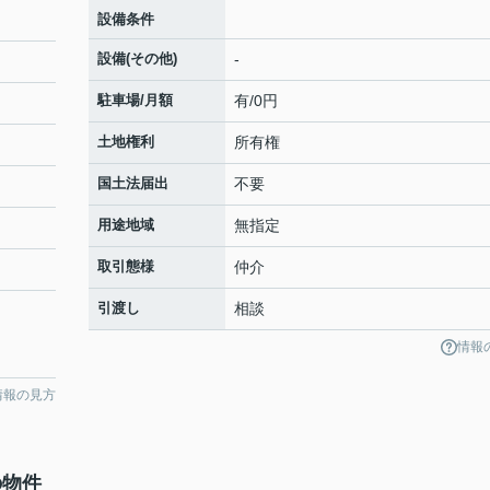
設備条件
設備(その他)
-
駐車場/月額
有/0円
土地権利
所有権
国土法届出
不要
用途地域
無指定
取引態様
仲介
引渡し
相談
情報
情報の見方
の物件