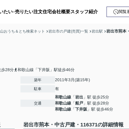
いたい
売りたい
注文住宅
会社概要
スタッフ紹介
閲覧
戸建て
岩出市荊本・
歌山おうち＆とち検索ネット
岩出市の戸建(売買)一覧
岩出駅
土地
ンション
益・事業用
歩28分
和歌山線「下井阪」駅徒歩46分
2011年3月(築15年)
築年
有
駐車
和歌山線
「
岩出
」駅 徒歩25分
和歌山線
「
船戸
」駅 徒歩28分
交通
和歌山線
「
下井阪
」駅 徒歩46分
報
岩出市荊本・中古戸建・116371の詳細情報