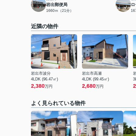
岩出郵便局
ロ
1660ｍ（21分）
1
近隣の物件
岩出市波分
岩出市高瀬
4LDK (96.47㎡)
4LDK (99.45㎡)
3
2,380
2,680
2
万円
万円
よく見られている物件