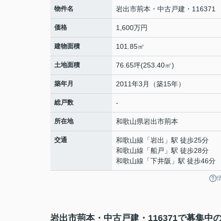
物件名
岩出市荊本・中古戸建・116371
価格
1,600万円
建物面積
101.85㎡
土地面積
76.65坪(253.40㎡)
築年月
2011年3月（築15年）
総戸数
-
所在地
和歌山県
岩出市
荊本
交通
和歌山線
「
岩出
」駅 徒歩25分
和歌山線
「
船戸
」駅 徒歩28分
和歌山線
「
下井阪
」駅 徒歩46分
岩出市荊本・中古戸建・116371で募集中