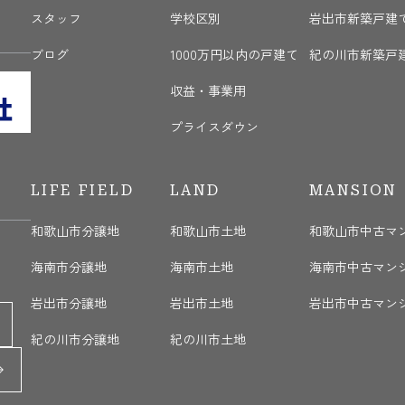
く
スタッフ
学校区別
岩出市新築戸建
ブログ
1000万円以内の戸建て
紀の川市新築戸
収益・事業用
プライスダウン
LIFE FIELD
LAND
MANSION
和歌山市分譲地
和歌山市土地
和歌山市中古マ
海南市分譲地
海南市土地
海南市中古マン
岩出市分譲地
岩出市土地
岩出市中古マン
紀の川市分譲地
紀の川市土地