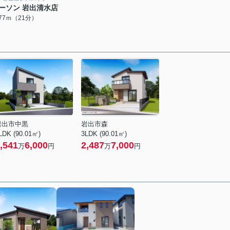
ーソン 岩出清水店
677ｍ（21分）
岩出市中黒
岩出市森
LDK (90.01㎡)
3LDK (90.01㎡)
,541
6,000
2,487
7,000
万
円
万
円