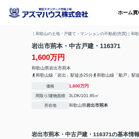
ホーム
買
｜和歌山の土地・戸建て・マンションの不動産(売買)｜和
岩出市荊本・中古戸建・116371
1,600万円
マ
和歌山県
岩出市
荊本
収
和歌山線「岩出」駅徒歩25分
和歌山線「船戸」駅徒
1,600万円
価格
3LDK/101.85㎡
間取り/建物面積
和歌山県
岩出市
荊本
所在地
岩出市荊本・中古戸建・116371の基本情