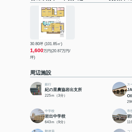
30.80坪 (101.85㎡)
1,600
万円(20.87万円/
坪)
周辺施設
銀行
ス
紀の里農協岩出支所
J
225ｍ（3分）
O
2
中学校
市
岩出中学校
岩
643ｍ（9分）
1
郵便局
コ