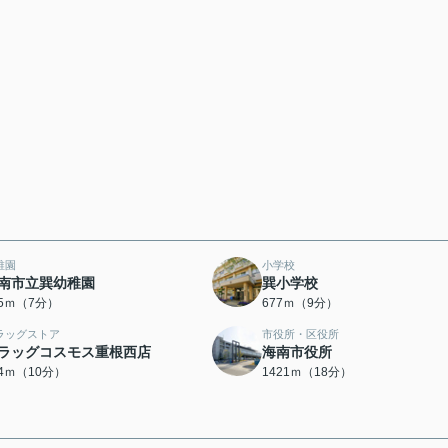
稚園
小学校
南市立巽幼稚園
巽小学校
25ｍ（7分）
677ｍ（9分）
ラッグストア
市役所・区役所
ラッグコスモス重根西店
海南市役所
74ｍ（10分）
1421ｍ（18分）