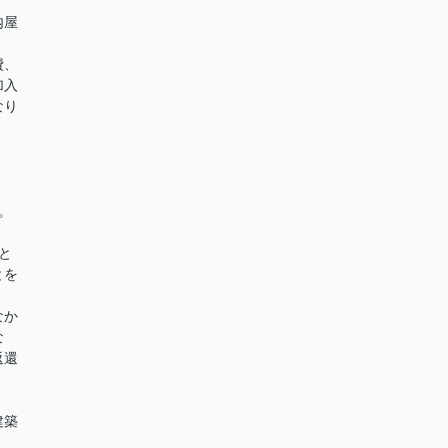
内屋
。
費、
加入
なり
。
と
とを
なか
な
返還
建築
。