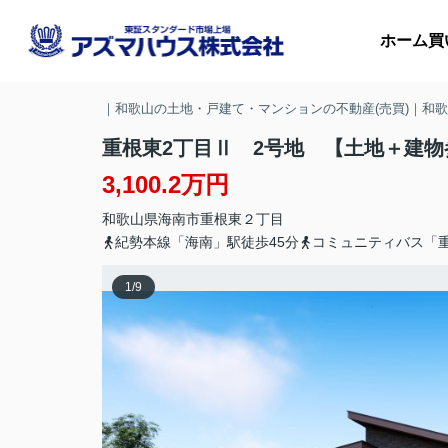
ホーム
買
｜和歌山の土地・戸建て・マンションの不動産(売買)｜和
重根東2丁目Ⅱ 2号地 【土地＋建
3,100.2万円
マ
和歌山県
海南市
重根東
２丁目
収
紀勢本線「海南」駅徒歩45分
コミュニティバス「
1
/
9