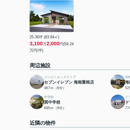
25.36坪 (83.84㎡)
3,100
2,000
万
円(59.24
万円/坪)
周辺施設
コンビニエンスストア
幼
セブンイレブン 海南重根店
海
467ｍ（6分）
5
中学校
ド
巽中学校
ド
695ｍ（9分）
7
近隣の物件