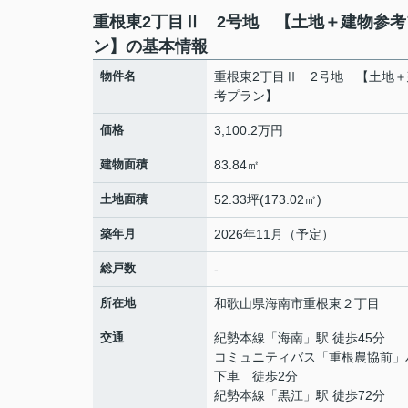
重根東2丁目Ⅱ 2号地 【土地＋建物参考
ン】の基本情報
物件名
重根東2丁目Ⅱ 2号地 【土地
考プラン】
価格
3,100.2万円
建物面積
83.84㎡
土地面積
52.33坪(173.02㎡)
築年月
2026年11月（予定）
総戸数
-
所在地
和歌山県
海南市
重根東
２丁目
交通
紀勢本線
「
海南
」駅 徒歩45分
コミュニティバス「重根農協前」
下車 徒歩2分
紀勢本線
「
黒江
」駅 徒歩72分