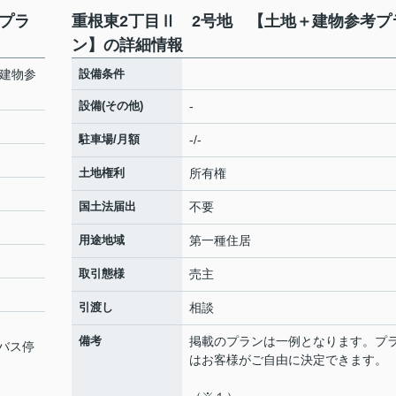
プラ
重根東2丁目Ⅱ 2号地 【土地＋建物参考プ
ン】の詳細情報
＋建物参
設備条件
設備(その他)
-
駐車場/月額
-/-
土地権利
所有権
国土法届出
不要
用途地域
第一種住居
取引態様
売主
引渡し
相談
備考
掲載のプランは一例となります。プ
バス停
はお客様がご自由に決定できます。