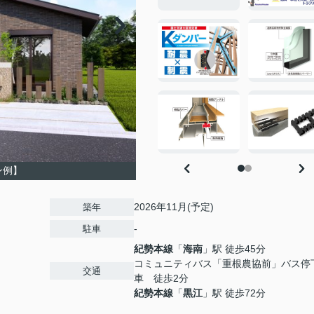
ン例】
2026年11月(予定)
築年
-
駐車
紀勢本線
「
海南
」駅 徒歩45分
コミュニティバス「重根農協前」バス停
交通
車 徒歩2分
紀勢本線
「
黒江
」駅 徒歩72分