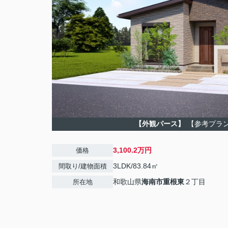
【外観パース】
【参考プラ
3,100.2万円
価格
3LDK/83.84㎡
間取り/建物面積
和歌山県
海南市
重根東
２丁目
所在地