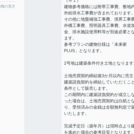
（※１）
建物参考価格には附帯工事費、敷地
情報の見方
外給排水工事費が含まれております
その他に地盤補強工事費、境界工事
外構工事費、照明器具工事費、水道
金、排水施設使用料等が別途必要と
ます。
参考プランの建物仕様は「未来家
PLUS」となります。
2号地は建築条件付き土地となります
土地売買契約締結後3か月以内に売主
建築請負契約を締結していただくこ
条件として販売します。
この期間内に建築請負契約が成立し
った場合は、土地売買契約は白紙と
り、受領済みの金銭は全額無利息で
いたします。
完成予定日（築年月）は現時点より
を進めた場合の参考目安となります