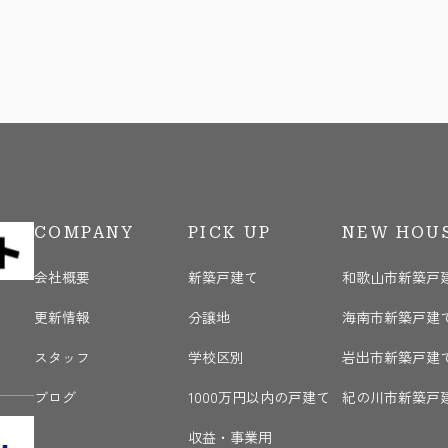
COMPANY
PICK UP
NEW HOU
会社概要
新築戸建て
和歌山市新築戸
更新情報
分譲地
海南市新築戸建
く
スタッフ
学校区別
岩出市新築戸建
ブログ
1000万円以内の戸建て
紀の川市新築戸
収益・事業用