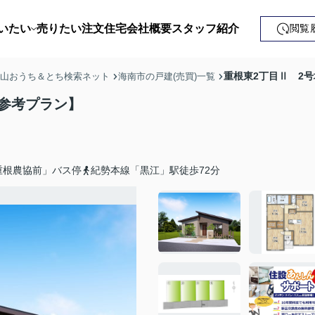
いたい
売りたい
注文住宅
会社概要
スタッフ紹介
閲覧
戸建て
重根東2丁目Ⅱ 2
歌山おうち＆とち検索ネット
海南市の戸建(売買)一覧
土地
物参考プラン】
ンション
益・事業用
重根農協前」バス停
紀勢本線「黒江」駅徒歩72分