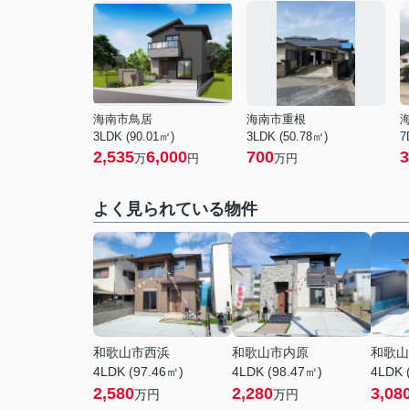
海南市鳥居
海南市重根
3LDK (90.01㎡)
3LDK (50.78㎡)
7
2,535
6,000
700
3
万
円
万円
よく見られている物件
和歌山市西浜
和歌山市内原
和歌山
4LDK (97.46㎡)
4LDK (98.47㎡)
4LDK 
2,580
2,280
3,08
万円
万円