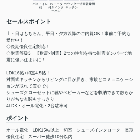
バストイレ
TVモニタ
カウンター
浴室乾燥機
別
付きインタ
キッチン
ーホン
セールスポイント
土・日はもちろん、平日・夕方以降のご内覧OK！事前ご予約も
受付中！
◇長期優良住宅対応！
◇耐震等級3 【耐震×制震】2つの性能を持つ制震ダンパーで地
震に強い住まいに！
LDK16帖+和室4.5帖！
対面式キッチンからリビングに目が届き、家族とコミュニケーシ
ョンが取れて安心です
シューズクローゼットに靴やベビーカーなどを収納できて散らか
りがちな玄関もすっきり
4LDK・オール電化・2台駐車可！
ポイント
オール電化
LDK15帖以上
和室
シューズインクローク
長期
優良住宅
スーパー徒歩10分以内