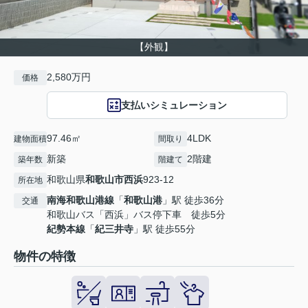
【外観】
2,580万円
価格
支払いシミュレーション
97.46㎡
4LDK
建物面積
間取り
新築
2階建
築年数
階建て
和歌山県
和歌山市
西浜
923-12
所在地
南海和歌山港線
「
和歌山港
」駅 徒歩36分
交通
和歌山バス「西浜」バス停下車 徒歩5分
紀勢本線
「
紀三井寺
」駅 徒歩55分
物件の特徴