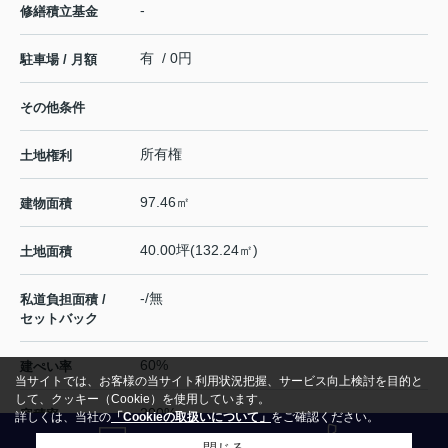
-
修繕積立基金
有 / 0円
駐車場 / 月額
その他条件
所有権
土地権利
97.46㎡
建物面積
40.00坪(132.24㎡)
土地面積
-/無
私道負担面積 /
セットバック
60%
建ぺい率
当サイトでは、お客様の当サイト利用状況把握、サービス向上検討を目的と
して、クッキー（Cookie）を使用しています。
200%
容積率
詳しくは、当社の
「Cookieの取扱いについて」
をご確認ください。