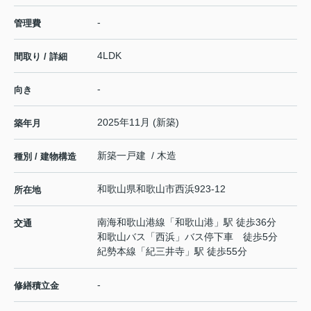
-
管理費
4LDK
間取り / 詳細
-
向き
2025年11月 (新築)
築年月
新築一戸建 / 木造
種別 / 建物構造
和歌山県
和歌山市
西浜
923-12
所在地
南海和歌山港線
「
和歌山港
」駅 徒歩36分
交通
和歌山バス「西浜」バス停下車 徒歩5分
紀勢本線
「
紀三井寺
」駅 徒歩55分
-
修繕積立金