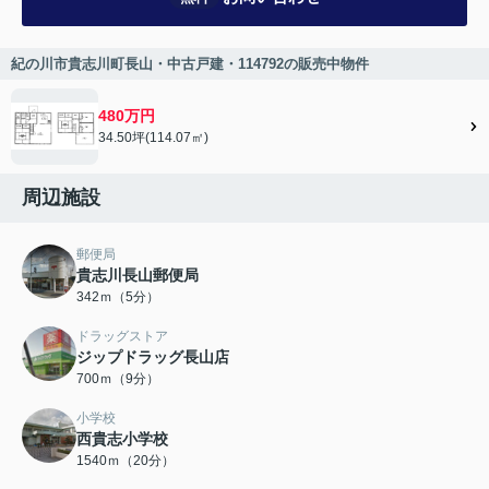
紀の川市貴志川町長山・中古戸建・114792の販売中物件
480万円
34.50坪(114.07㎡)
周辺施設
郵便局
貴志川長山郵便局
342ｍ（5分）
ドラッグストア
ジップドラッグ長山店
700ｍ（9分）
小学校
西貴志小学校
1540ｍ（20分）