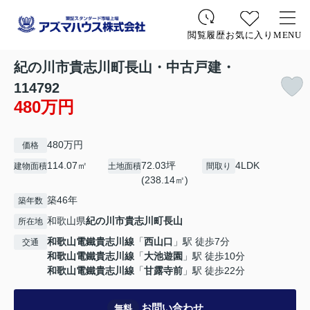
お気に入り
MENU
閲覧履歴
紀の川市貴志川町長山・中古戸建・
114792
480万円
480万円
価格
114.07㎡
72.03坪
4LDK
建物面積
土地面積
間取り
(238.14㎡)
築46年
築年数
和歌山県
紀の川市
貴志川町長山
所在地
和歌山電鐵貴志川線
「
西山口
」駅 徒歩7分
交通
和歌山電鐵貴志川線
「
大池遊園
」駅 徒歩10分
和歌山電鐵貴志川線
「
甘露寺前
」駅 徒歩22分
お問い合わせ
無料