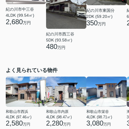
紀の川市中三谷
紀の川市東国分
4LDK (99.54㎡)
2DK (59.20㎡)
6
2,680
350
万円
万円
紀の川市西三谷
5DK (93.58㎡)
480
万円
よく見られている物件
和歌山市西浜
和歌山市内原
和歌山市栄谷
4LDK (97.46㎡)
4LDK (98.47㎡)
4LDK (98.71㎡)
3
2,580
2,280
3,080
万円
万円
万円