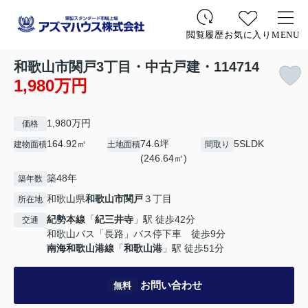
お気に入り
MENU
閲覧履歴
和歌山市関戸3丁目・中古戸建・114714
1,980万円
1,980万円
価格
164.92㎡
74.6坪
5SLDK
建物面積
土地面積
間取り
(246.64㎡)
築48年
築年数
和歌山県
和歌山市
関戸
３丁目
所在地
紀勢本線
「
紀三井寺
」駅 徒歩42分
交通
和歌山バス「長路」バス停下車 徒歩9分
南海和歌山港線
「
和歌山港
」駅 徒歩51分
お問い合わせ
無料