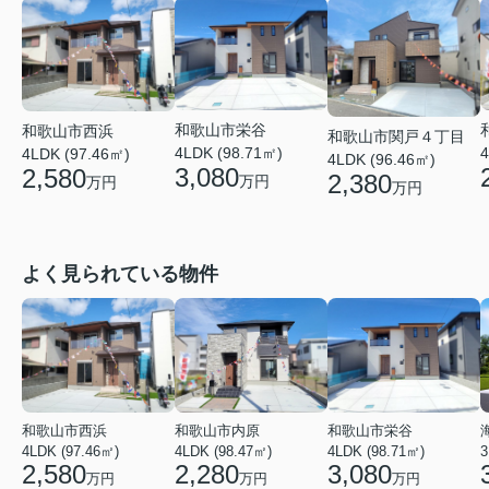
和歌山市栄谷
和歌山市西浜
和歌山市関戸４丁目
4
4LDK (98.71㎡)
4LDK (97.46㎡)
4LDK (96.46㎡)
3,080
2,580
2,380
万円
万円
万円
よく見られている物件
和歌山市西浜
和歌山市内原
和歌山市栄谷
4LDK (97.46㎡)
4LDK (98.47㎡)
4LDK (98.71㎡)
3
2,580
2,280
3,080
万円
万円
万円