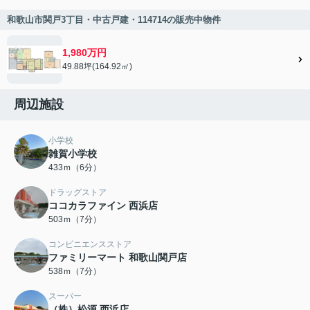
和歌山市関戸3丁目・中古戸建・114714の販売中物件
1,980万円
49.88坪(164.92㎡)
周辺施設
小学校
雑賀小学校
433ｍ（6分）
ドラッグストア
ココカラファイン 西浜店
503ｍ（7分）
コンビニエンスストア
ファミリーマート 和歌山関戸店
538ｍ（7分）
スーパー
（株）松源 西浜店