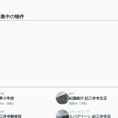
募集中の物件
学校
銀行
草小学校
紀陽銀行 紀三井寺支店
45ｍ（5分）
505ｍ（7分）
便局
ドラッグストア
三井寺郵便局
エバグリーン 紀三井寺店