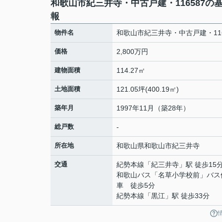
和歌山市紀三井寺・中古戸建・116587の
報
物件名
和歌山市紀三井寺・中古戸建・116
価格
2,800万円
建物面積
114.27㎡
土地面積
121.05坪(400.19㎡)
築年月
1997年11月（築28年）
総戸数
-
所在地
和歌山県
和歌山市
紀三井寺
交通
紀勢本線
「
紀三井寺
」駅 徒歩15
和歌山バス「名草小学校前」バス
車 徒歩5分
紀勢本線
「
黒江
」駅 徒歩33分