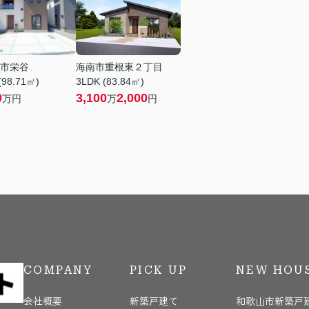
市栄谷
海南市重根東２丁目
(98.71㎡)
3LDK (83.84㎡)
0
3,100
2,000
万円
万
円
COMPANY
PICK UP
NEW HOU
会社概要
新築戸建て
和歌山市新築戸