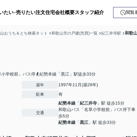
いたい
売りたい
注文住宅
会社概要
スタッフ紹介
閲覧
戸建て
和歌山
歌山おうち＆とち検索ネット
和歌山市の戸建(売買)一覧
紀三井寺駅
土地
ンション
益・事業用
草小学校前」バス停
紀勢本線「黒江」駅徒歩33分
1997年11月(築28年)
築年
有
駐車
紀勢本線
「
紀三井寺
」駅 徒歩15分
和歌山バス「名草小学校前」バス停下車
交通
歩5分
紀勢本線
「
黒江
」駅 徒歩33分