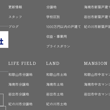
更新情報
分譲地
海南市新築戸建
く
スタッフ
学校区別
岩出市新築戸建
ブログ
1000万円以内の戸建て
紀の川市新築戸
収益・事業用
プライスダウン
LIFE FIELD
LAND
MANSION
和歌山市分譲地
和歌山市土地
和歌山市中古マ
海南市分譲地
海南市土地
海南市中古マン
岩出市分譲地
岩出市土地
岩出市中古マン
紀の川市分譲地
紀の川市土地