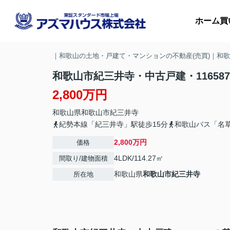
ホーム
買
｜和歌山の土地・戸建て・マンションの不動産(売買)｜和
和歌山市紀三井寺・中古戸建・116587
2,800万円
マ
和歌山県
和歌山市
紀三井寺
収
紀勢本線「紀三井寺」駅徒歩15分
和歌山バス「名
2,800万円
価格
4LDK/114.27㎡
間取り/建物面積
和歌山県
和歌山市
紀三井寺
所在地