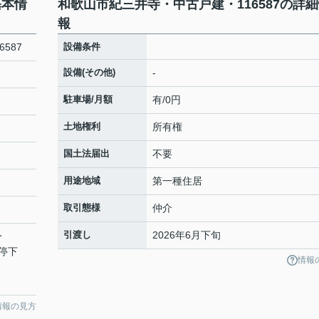
基本情
和歌山市紀三井寺・中古戸建・116587の詳
報
587
設備条件
設備(その他)
-
駐車場/月額
有/0円
土地権利
所有権
国土法届出
不要
用途地域
第一種住居
取引態様
仲介
引渡し
2026年6月下旬
分
停下
情報
情報の見方