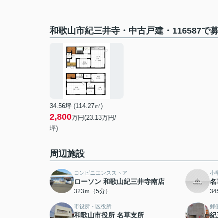
和歌山市紀三井寺・中古戸建・116587で
34.56坪 (114.27㎡)
2,800
万円(23.13万円/
坪)
周辺施設
コンビニエンスストア
小
ローソン 和歌山紀三井寺南店
名
323ｍ（5分）
3
市役所・区役所
郵
和歌山市役所 名草支所
紀