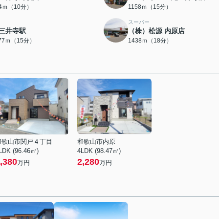
24ｍ（10分）
1158ｍ（15分）
スーパー
三井寺駅
（株）松源 内原店
177ｍ（15分）
1438ｍ（18分）
和歌山市関戸４丁目
和歌山市内原
LDK (96.46㎡)
4LDK (98.47㎡)
,380
2,280
万円
万円