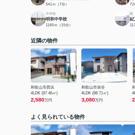
541ｍ（7分）
7
中学校
駅
明和中学校
紀
1165ｍ（15分）
1
近隣の物件
和歌山市西浜
和歌山市栄谷
4LDK (97.46㎡)
4LDK (98.71㎡)
4
2,580
3,080
2
万円
万円
よく見られている物件