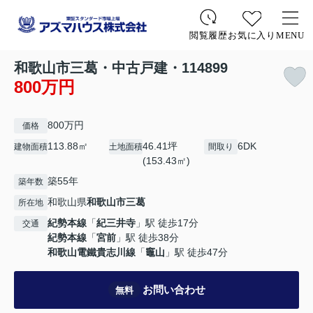
お気に入り
MENU
閲覧履歴
和歌山市三葛・中古戸建・114899
800万円
800万円
価格
113.88㎡
46.41坪
6DK
建物面積
土地面積
間取り
(153.43㎡)
築55年
築年数
和歌山県
和歌山市
三葛
所在地
紀勢本線
「
紀三井寺
」駅 徒歩17分
交通
紀勢本線
「
宮前
」駅 徒歩38分
和歌山電鐵貴志川線
「
竈山
」駅 徒歩47分
お問い合わせ
無料