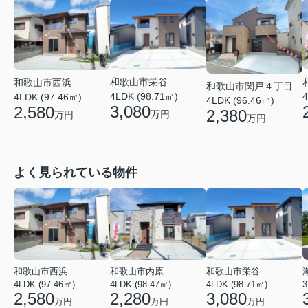
和歌山市栄谷
和歌山市西浜
和歌山市関戸４丁目
4
4LDK (98.71㎡)
4LDK (97.46㎡)
4LDK (96.46㎡)
3,080
2,580
2,380
万円
万円
万円
よく見られている物件
和歌山市西浜
和歌山市内原
和歌山市栄谷
4LDK (97.46㎡)
4LDK (98.47㎡)
4LDK (98.71㎡)
3
2,580
2,280
3,080
万円
万円
万円