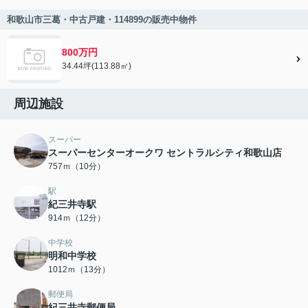
和歌山市三葛・中古戸建・114899の販売中物件
800万円
34.44坪(113.88㎡)
周辺施設
スーパー
スーパーセンターオークワ セントラルシティ和歌山店
757ｍ（10分）
駅
紀三井寺駅
914ｍ（12分）
中学校
明和中学校
1012ｍ（13分）
郵便局
紀三井寺郵便局