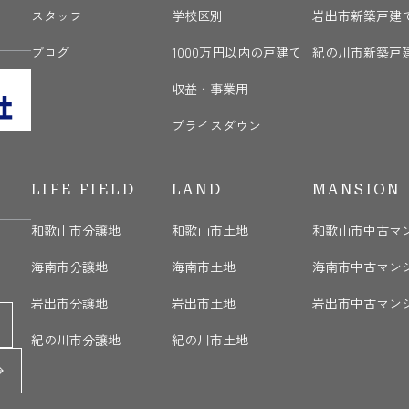
く
スタッフ
学校区別
岩出市新築戸建
ブログ
1000万円以内の戸建て
紀の川市新築戸
収益・事業用
プライスダウン
LIFE FIELD
LAND
MANSION
和歌山市分譲地
和歌山市土地
和歌山市中古マ
海南市分譲地
海南市土地
海南市中古マン
岩出市分譲地
岩出市土地
岩出市中古マン
紀の川市分譲地
紀の川市土地