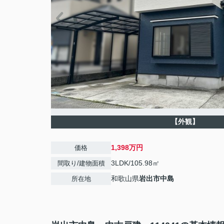
【外観】
1,398万円
価格
3LDK/105.98㎡
間取り/建物面積
和歌山県
岩出市
中島
所在地