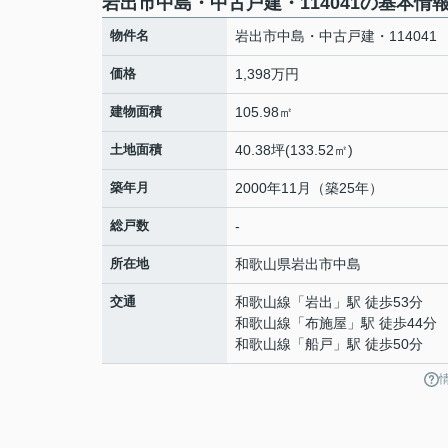
岩出市中島・中古戸建・114041の基本情
物件名
岩出市中島・中古戸建・114041
価格
1,398万円
建物面積
105.98㎡
土地面積
40.38坪(133.52㎡)
築年月
2000年11月（築25年）
総戸数
-
所在地
和歌山県
岩出市
中島
交通
和歌山線
「
岩出
」駅 徒歩53分
和歌山線
「
布施屋
」駅 徒歩44分
和歌山線
「
船戸
」駅 徒歩50分