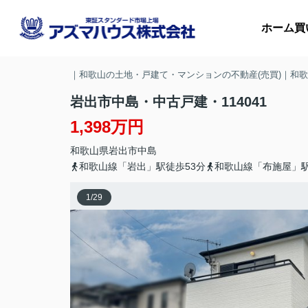
ホーム
買
｜和歌山の土地・戸建て・マンションの不動産(売買)｜和
岩出市中島・中古戸建・114041
1,398万円
マ
和歌山県
岩出市
中島
収
和歌山線「岩出」駅徒歩53分
和歌山線「布施屋」駅
1
/
29