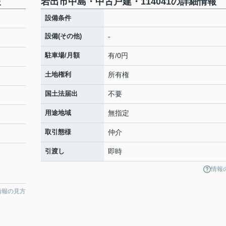
報
岩出市中島・中古戸建・114041の詳細情報
設備条件
設備(その他)
-
駐車場/月額
有/0円
土地権利
所有権
国土法届出
不要
用途地域
無指定
取引態様
仲介
引渡し
即時
情報
情報の見方