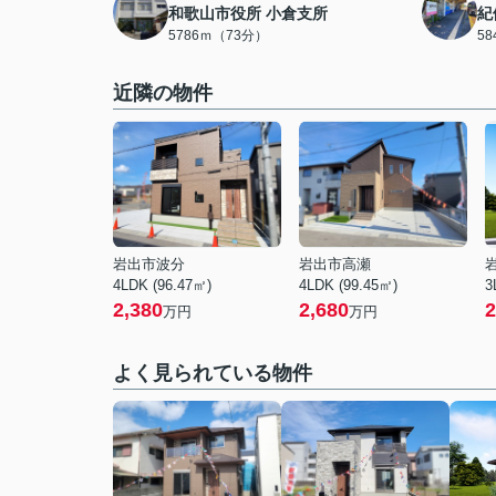
和歌山市役所 小倉支所
紀
5786ｍ（73分）
5
近隣の物件
岩出市波分
岩出市高瀬
4LDK (96.47㎡)
4LDK (99.45㎡)
3
2,380
2,680
2
万円
万円
よく見られている物件