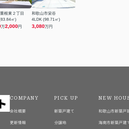
重根東２丁目
和歌山市栄谷
(83.84㎡)
4LDK (98.71㎡)
0
2,000
3,080
万
円
万円
COMPANY
PICK UP
NEW HOU
会社概要
新築戸建て
和歌山市新築戸
更新情報
分譲地
海南市新築戸建