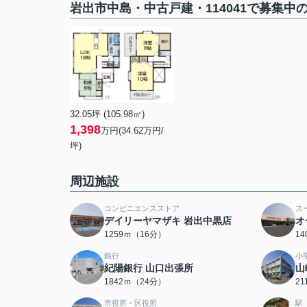
岩出市中島・中古戸建・114041で募集中
32.05坪 (105.98㎡)
1,398
万円(34.62万円/
坪)
周辺施設
コンビニエンスストア
ス
デイリーヤマザキ 岩出中黒店
オ
1259ｍ（16分）
1
銀行
小
紀陽銀行 山口出張所
山
1842ｍ（24分）
2
市役所・区役所
駅