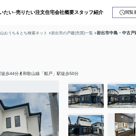
いたい
売りたい
注文住宅
会社概要
スタッフ紹介
閲覧
戸建て
岩出市中島・中古戸建
歌山おうち＆とち検索ネット
岩出市の戸建(売買)一覧
土地
ンション
益・事業用
徒歩44分
和歌山線「船戸」駅徒歩50分