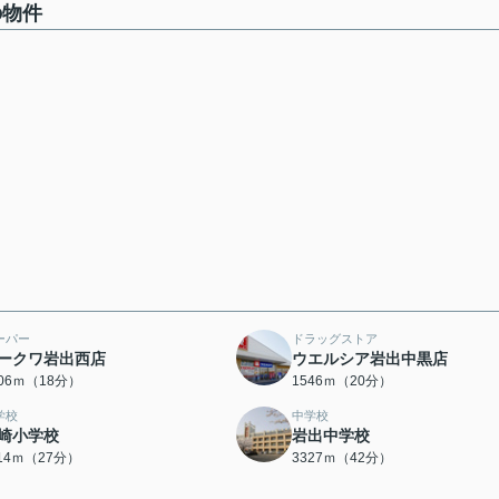
の物件
ーパー
ドラッグストア
ークワ岩出西店
ウエルシア岩出中黒店
406ｍ（18分）
1546ｍ（20分）
学校
中学校
崎小学校
岩出中学校
114ｍ（27分）
3327ｍ（42分）