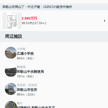
和歌山市岡山丁・中古戸建・110517の販売中物件
2,980万円
38.51坪(127.33㎡)
周辺施設
小学校
広瀬小学校
663ｍ（9分）
郵便局
和歌山中央郵便局
707ｍ（9分）
市役所・区役所
和歌山市役所
863ｍ（11分）
銀行
紀陽銀行 和歌山中央支店