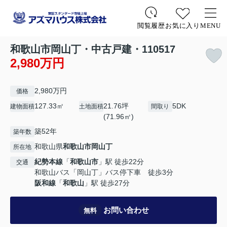
お気に入り
MENU
閲覧履歴
和歌山市岡山丁・中古戸建・110517
2,980万円
2,980万円
価格
127.33㎡
21.76坪
5DK
建物面積
土地面積
間取り
(71.96㎡)
築52年
築年数
和歌山県
和歌山市
岡山丁
所在地
紀勢本線
「
和歌山市
」駅 徒歩22分
交通
和歌山バス「岡山丁」バス停下車 徒歩3分
阪和線
「
和歌山
」駅 徒歩27分
お問い合わせ
無料