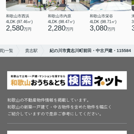
和歌山市西浜
和歌山市内原
和歌山市栄谷
4LDK (97.46㎡)
4LDK (98.47㎡)
4LDK (98.71㎡)
3
2,580
2,280
3,080
万円
万円
万円
買)一覧
貴志駅
紀の川市貴志川町前田・中古戸建・115584
和歌山の不動産物件情報を掲載しています。
和歌山の新築一戸建て・中古物件を含めた物件を幅広く
ご紹介していますので是非ご参考にしてください。