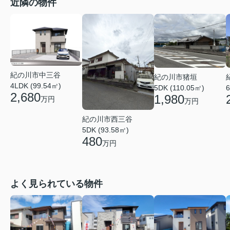
近隣の物件
紀の川市中三谷
紀の川市猪垣
4LDK (99.54㎡)
5DK (110.05㎡)
6
2,680
1,980
万円
万円
紀の川市西三谷
5DK (93.58㎡)
480
万円
よく見られている物件