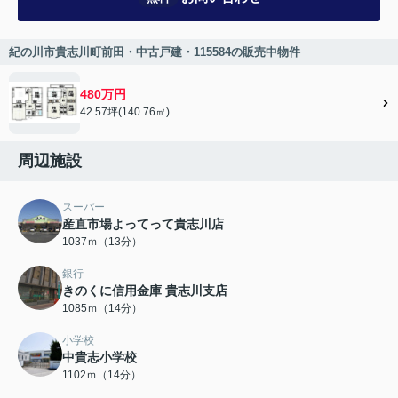
紀の川市貴志川町前田・中古戸建・115584の販売中物件
480万円
42.57坪(140.76㎡)
周辺施設
スーパー
産直市場よってって貴志川店
1037ｍ（13分）
銀行
きのくに信用金庫 貴志川支店
1085ｍ（14分）
小学校
中貴志小学校
1102ｍ（14分）