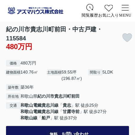
お気に入り
MENU
閲覧履歴
紀の川市貴志川町前田・中古戸建・
115584
480万円
480万円
価格
140.76㎡
59.55坪
5LDK
建物面積
土地面積
間取り
(196.87㎡)
築36年
築年数
和歌山県
紀の川市
貴志川町前田
所在地
和歌山電鐵貴志川線
「
貴志
」駅 徒歩25分
交通
和歌山電鐵貴志川線
「
甘露寺前
」駅 徒歩27分
和歌山線
「
船戸
」駅 徒歩37分
お問い合わせ
無料